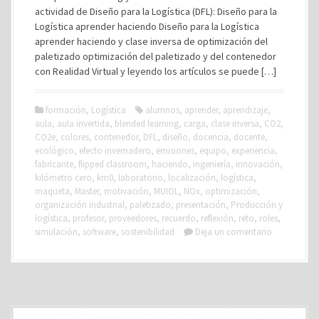
actividad de Diseño para la Logística (DFL): Diseño para la
Logística aprender haciendo Diseño para la Logística
aprender haciendo y clase inversa de optimización del
paletizado optimización del paletizado y del contenedor
con Realidad Virtual y leyendo los artículos se puede […]
formación
,
Logística
alumnos
,
aprender
,
aprendizaje
,
aula
,
aula invertida
,
blended learning
,
carga
,
clase inversa
,
CO2
,
CO2e
,
colores
,
contenedor
,
DFL
,
diseño
,
docencia
,
docente
,
ecológico
,
efecto invernadero
,
emisiones
,
equipo
,
experiencia
,
fabricante
,
flipped classroom
,
haciendo
,
ingeniería
,
innovación
,
kilómetro cero
,
km0
,
laboratorio
,
localización
,
logística
,
maqueta
,
Master
,
motivación
,
MUIOL
,
NOx
,
optimización
,
organización industrial
,
paletizado
,
presentación
,
Producción y
logística
,
profesor
,
proveedores
,
recuerdo
,
reflexión
,
reto
,
roles
,
simulación
,
software
,
sostenibilidad
Deja un comentario