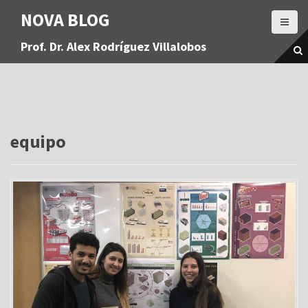
S
NOVA BLOG
a
l
Prof. Dr. Alex Rodríguez Villalobos
t
a
r
a
l
c
o
equipo
n
t
e
n
i
d
o