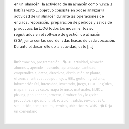
en un almacén. la actividad de un almacén como nunca la
habías visto El objetivo consiste en poder analizar la
actividad de un almacén durante las operaciones de
entrada, reposición, preparación de pedidos y salida de
productos. En LLOG todos los movimientos son
registrados en el software de gestión de almacén
(SGA) junto con las coordenadas físicas de cada ubicación.
Durante el desarrollo de la actividad, esto […]
formación
,
programación
3D
,
actividad
,
almacén
,
alumnos
,
aprender haciendo
,
aprendizaje
,
cantidad
,
coaprendizaje
,
datos
,
directivos
,
distribución en planta
,
eficiencia
,
entrada
,
equipo
,
flujos
,
GBL
,
gestión
,
gradiente
,
información útil
,
intensidad
,
inventario
,
juego
,
LLOG
,
logística
,
mapa
,
mapa de calor
,
mapa térmico
,
materiales
,
MUIOL
,
picking
,
popularidad
,
proceso
,
Producción y logística
,
productos
,
reposición
,
rol
,
rotación
,
salida
,
servicio
,
SGA
,
simulación
,
temperatura
,
térmico
,
ubicaciones
,
WMS
Deja
un comentario