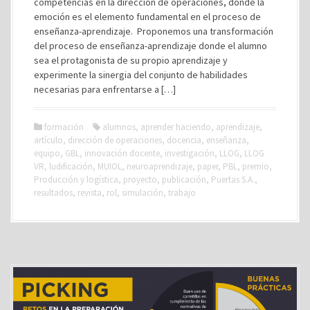
competencias en la dirección de operaciones, donde la
emoción es el elemento fundamental en el proceso de
enseñanza-aprendizaje. Proponemos una transformación
del proceso de enseñanza-aprendizaje donde el alumno
sea el protagonista de su propio aprendizaje y
experimente la sinergia del conjunto de habilidades
necesarias para enfrentarse a […]
formación
alumnos
,
aprender haciendo
,
aprendizaje
,
artículo
,
dirección de operaciones
,
docencia
,
enseñanza
,
equipo
,
GBL
,
innovación docente
,
investigación
,
LLOG
,
LLOG
VR
,
ludificación
,
MUIOL
,
neuroaprendizaje
,
paper
,
PBL
,
premio
,
Producción y logística
,
proyecto
,
publicación
,
Puertas S.A.
,
resultados
,
revista
,
rol
,
simulación
,
trabajo