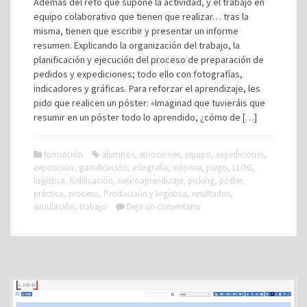
Además del reto que supone la actividad, y el trabajo en
equipo colaborativo que tienen que realizar… tras la
misma, tienen que escribir y presentar un informe
resumen. Explicando la organización del trabajo, la
planificación y ejecución del proceso de preparación de
pedidos y expediciones; todo ello con fotografías,
indicadores y gráficas. Para reforzar el aprendizaje, les
pido que realicen un póster: «Imaginad que tuvieráis que
resumir en un póster todo lo aprendido, ¿cómo de […]
formación
alumnos
,
emociones
,
equipo
,
expediciones
,
exposición
,
gamificación
,
infografía
,
informe
,
juego
,
LLOG
,
logística
,
ludificación
,
neuroaprendizaje
,
picking
,
póster
,
práctica
,
proceso
,
Producción y logística
,
resultados
,
simulación
,
trabajo
Deja un comentario