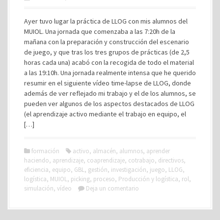
Ayer tuvo lugar la práctica de LLOG con mis alumnos del
MUIOL. Una jornada que comenzaba a las 7:20h de la
mañana con la preparación y construcción del escenario
de juego, y que tras los tres grupos de prácticas (de 2,5
horas cada una) acabó con la recogida de todo el material
a las 19:10h. Una jornada realmente intensa que he querido
resumir en el siguiente vídeo time-lapse de LLOG, donde
además de ver reflejado mi trabajo y el de los alumnos, se
pueden ver algunos de los aspectos destacados de LLOG
(el aprendizaje activo mediante el trabajo en equipo, el
[…]
formación
activo
,
almacén
,
alumnos
,
aprender
haciendo
,
aprendizaje
,
coaprendizaje
,
cotrabajo
,
directivos
,
eficiencia
,
equipo
,
GBL
,
gestión
,
investigación
,
juego
,
LLOG
,
logística
,
MUIOL
,
picking
,
proceso
,
Producción y logística
,
rol
,
simulación
,
vídeo
Deja un comentario