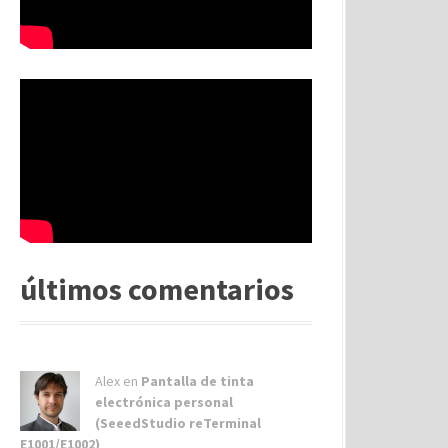
últimos comentarios
Alex
en
Pantalla de tinta
electrónica personal
(SeeedStudio reTerminal
E1001/E1002)