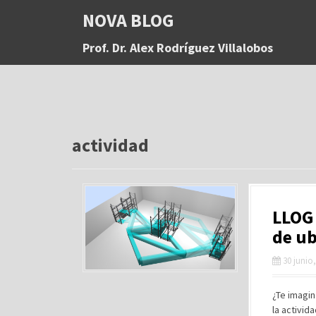
S
NOVA BLOG
a
l
Prof. Dr. Alex Rodríguez Villalobos
t
a
r
a
l
c
o
actividad
n
t
e
n
LLOG 
i
d
de ub
o
30 junio
¿Te imagin
la activid