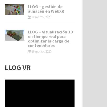
LLOG – gestión de
almacén en WebXR
20 marzo, 2026
LLOG – visualización 3D
en tiempo real para
optimizar la carga de
contenedores
19 marzo, 2026
LLOG VR