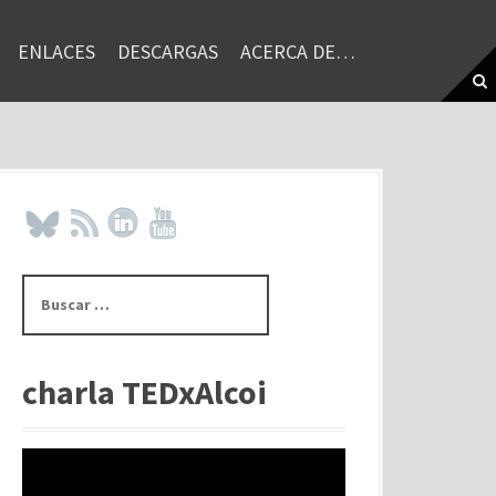
ENLACES
DESCARGAS
ACERCA DE…
B
u
s
c
a
charla TEDxAlcoi
r
: