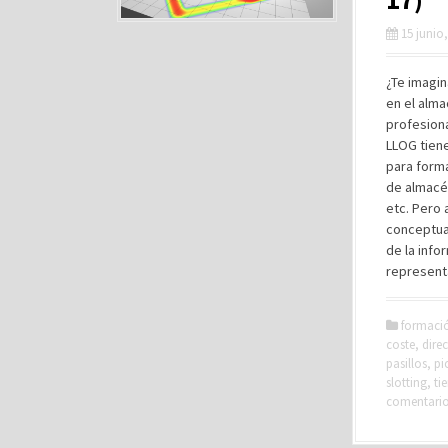
15 junio
¿Te imagin
en el alma
profesiona
LLOG tien
para forma
de almacé
etc. Pero
conceptua
de la info
represent
formaci
coste
,
direc
pasillos
,
pi
slotting
,
ti
comentari