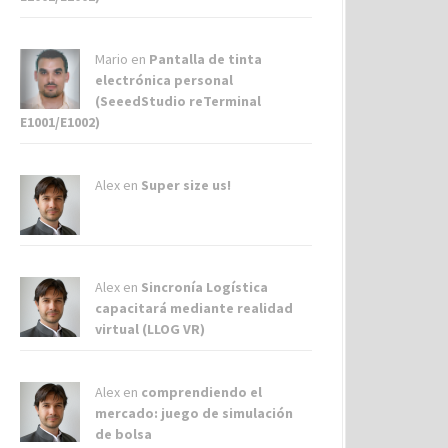
Mario en
Pantalla de tinta
electrónica personal
(SeeedStudio reTerminal
E1001/E1002)
Alex
en
Super size us!
Alex
en
Sincronía Logística
capacitará mediante realidad
virtual (LLOG VR)
Alex
en
comprendiendo el
mercado: juego de simulación
de bolsa