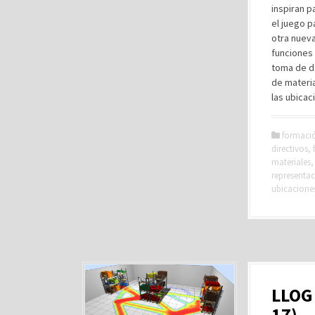
inspiran p
el juego p
otra nuev
funciones a
toma de de
de materia
las ubicac
formaci
directivos
,
materiales
representa
ubicacione
LLOG 
17)