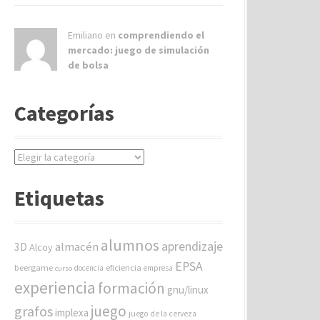
Emiliano en
comprendiendo el
mercado: juego de simulación
de bolsa
Categorías
C
a
t
Etiquetas
e
g
o
alumnos
aprendizaje
almacén
r
3D
Alcoy
í
EPSA
beergame
eficiencia
docencia
empresa
curso
a
experiencia
formación
gnu/linux
s
juego
grafos
implexa
juego de la cerveza