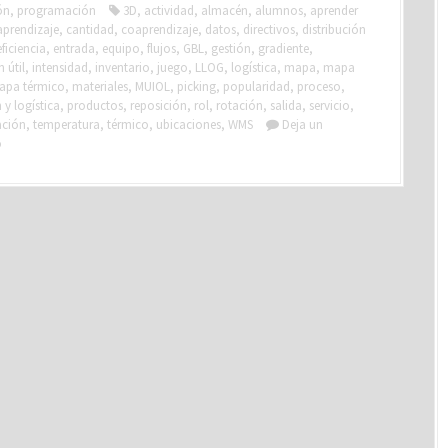
ón
,
programación
3D
,
actividad
,
almacén
,
alumnos
,
aprender
aprendizaje
,
cantidad
,
coaprendizaje
,
datos
,
directivos
,
distribución
eficiencia
,
entrada
,
equipo
,
flujos
,
GBL
,
gestión
,
gradiente
,
 útil
,
intensidad
,
inventario
,
juego
,
LLOG
,
logística
,
mapa
,
mapa
apa térmico
,
materiales
,
MUIOL
,
picking
,
popularidad
,
proceso
,
y logística
,
productos
,
reposición
,
rol
,
rotación
,
salida
,
servicio
,
ación
,
temperatura
,
térmico
,
ubicaciones
,
WMS
Deja un
o