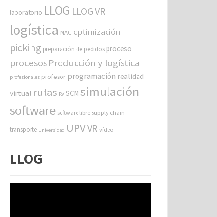
LLOG
LLOG VR
laboratorio
logística
optimización
MAC
picking
proceso
preparación de pedidos
procesos
Producción y logística
programación
realidad
profesor
profesionales
simulación
rutas
virtual
SCM
RV
software
software libre
supply chain
UPV
VR
transporte
vídeo
Universidad
LLOG