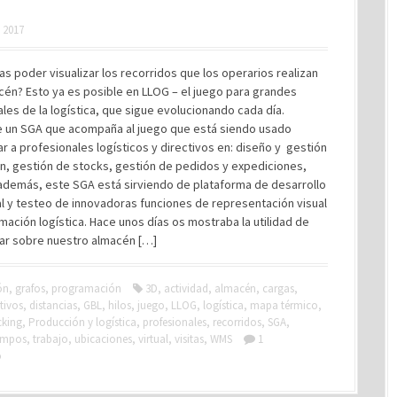
, 2017
as poder visualizar los recorridos que los operarios realizan
cén? Esto ya es posible en LLOG – el juego para grandes
les de la logística, que sigue evolucionando cada día.
e un SGA que acompaña al juego que está siendo usado
r a profesionales logísticos y directivos en: diseño y gestión
n, gestión de stocks, gestión de pedidos y expediciones,
 además, este SGA está sirviendo de plataforma de desarrollo
l y testeo de innovadoras funciones de representación visual
rmación logística. Hace unos días os mostraba la utilidad de
ar sobre nuestro almacén […]
ón
,
grafos
,
programación
3D
,
actividad
,
almacén
,
cargas
,
tivos
,
distancias
,
GBL
,
hilos
,
juego
,
LLOG
,
logística
,
mapa térmico
,
cking
,
Producción y logística
,
profesionales
,
recorridos
,
SGA
,
empos
,
trabajo
,
ubicaciones
,
virtual
,
visitas
,
WMS
1
o