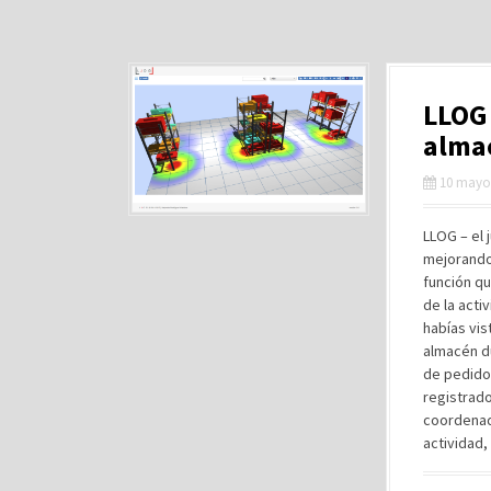
LLOG 
almac
10 mayo
LLOG – el 
mejorando
función qu
de la acti
habías vis
almacén d
de pedido
registrado
coordenada
actividad,