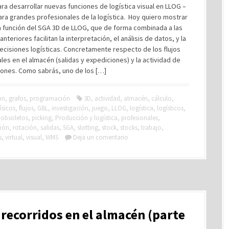
ara desarrollar nuevas funciones de logística visual en LLOG –
ara grandes profesionales de la logística. Hoy quiero mostrar
a función del SGA 3D de LLOG, que de forma combinada a las
nteriores facilitan la interpretación, el análisis de datos, y la
cisiones logísticas. Concretamente respecto de los flujos
les en el almacén (salidas y expediciones) y la actividad de
iones. Como sabrás, uno de los […]
ón
,
grafos
,
programación
3D
,
actividad
,
almacén
,
cálculo
,
físicos
,
flujos
,
GBL
,
investigación
,
juego
,
LLOG
,
logística
,
logísticos
,
,
obsoletos
,
picking
,
Producción y logística
,
profesionales
,
ción
,
rotación
,
salidas
,
SGA
,
slotting
,
stock
,
stocks
,
trabajo
,
s
,
virtual
,
visual
,
WMS
Deja un comentario
recorridos en el almacén (parte