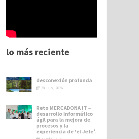
lo más reciente
desconexión profunda
28 julio, 2026
Reto MERCADONA IT –
desarrollo informático
ágil para la mejora de
procesos y la
experiencia de ‘el Jefe’.