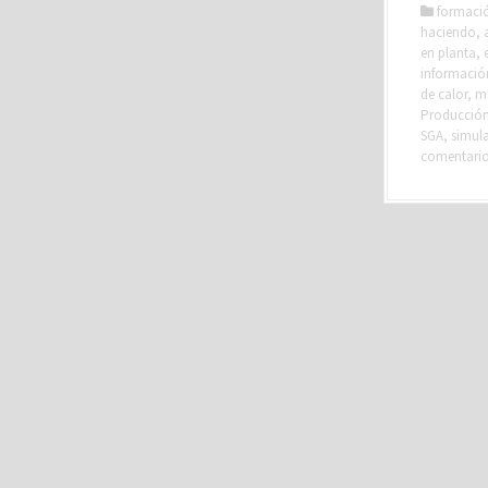
formaci
haciendo
,
en planta
,
información
de calor
,
m
Producción 
SGA
,
simul
comentari