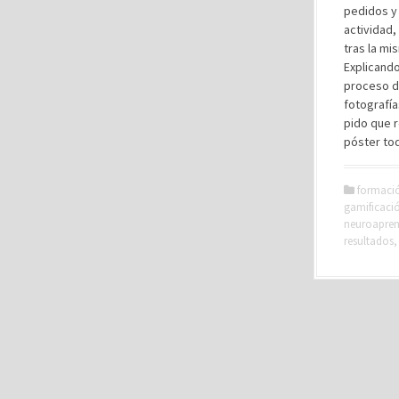
pedidos y
actividad,
tras la mi
Explicando
proceso d
fotografía
pido que r
póster to
formaci
gamificaci
neuroapren
resultados