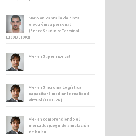
Mario en
Pantalla de tinta
electrónica personal
(SeeedStudio reTerminal
E1001/E1002)
Alex
en
Super size us!
Alex
en
Sincronía Logística
capacitará mediante realidad
virtual (LLOG VR)
Alex
en
comprendiendo el
mercado: juego de simulación
de bolsa