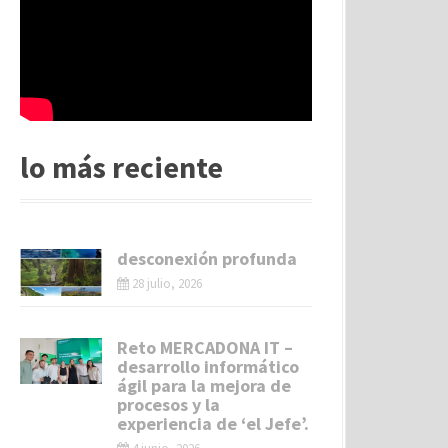
lo más reciente
desconexión profunda
28 julio, 2026
Reto MERCADONA IT –
desarrollo informático
ágil para la mejora de
procesos y la
experiencia de ‘el Jefe’.