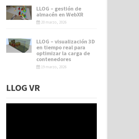
LLOG – gestión de
almacén en WebXR
20 marzo, 2026
LLOG – visualización 3D
en tiempo real para
optimizar la carga de
contenedores
19 marzo, 2026
LLOG VR