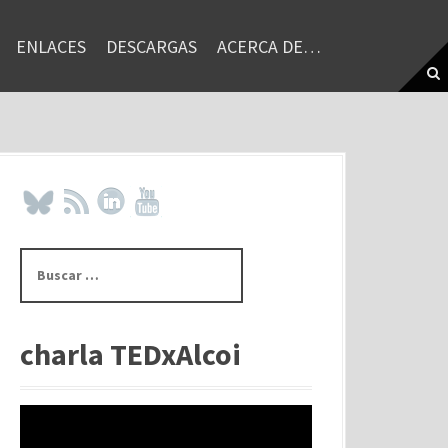
ENLACES
DESCARGAS
ACERCA DE…
B
u
s
c
a
charla TEDxAlcoi
r
: