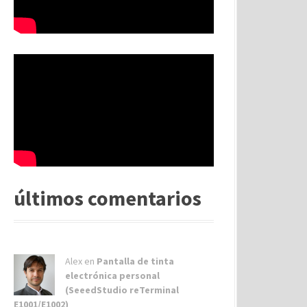
últimos comentarios
Alex
en
Pantalla de tinta
electrónica personal
(SeeedStudio reTerminal
E1001/E1002)