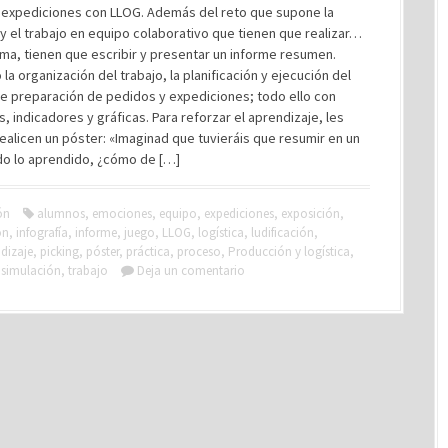
 expediciones con LLOG. Además del reto que supone la
 y el trabajo en equipo colaborativo que tienen que realizar…
sma, tienen que escribir y presentar un informe resumen.
 la organización del trabajo, la planificación y ejecución del
e preparación de pedidos y expediciones; todo ello con
s, indicadores y gráficas. Para reforzar el aprendizaje, les
ealicen un póster: «Imaginad que tuvieráis que resumir en un
do lo aprendido, ¿cómo de […]
ón
alumnos
,
emociones
,
equipo
,
expediciones
,
exposición
,
ón
,
infografía
,
informe
,
juego
,
LLOG
,
logística
,
ludificación
,
dizaje
,
picking
,
póster
,
práctica
,
proceso
,
Producción y logística
,
,
simulación
,
trabajo
Deja un comentario