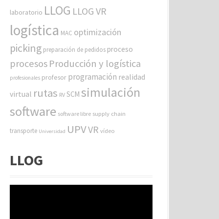
LLOG
LLOG VR
laboratorio
logística
optimización
MAC
picking
proceso
preparación de pedidos
procesos
Producción y logística
programación
realidad
profesor
profesionales
simulación
rutas
virtual
SCM
RV
software
software libre
supply chain
UPV
VR
transporte
vídeo
Universidad
LLOG