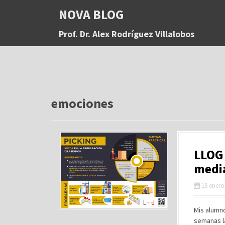
S
NOVA BLOG
a
l
Prof. Dr. Alex Rodríguez Villalobos
t
a
r
a
l
c
o
emociones
n
t
e
n
LLOG 
i
d
medi
o
18 enero
Mis alumno
semanas l