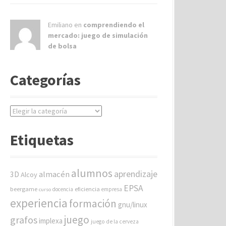
Emiliano en
comprendiendo el
mercado: juego de simulación
de bolsa
Categorías
C
a
t
Etiquetas
e
g
o
alumnos
aprendizaje
almacén
r
3D
Alcoy
í
EPSA
beergame
eficiencia
docencia
empresa
curso
a
experiencia
formación
gnu/linux
s
juego
grafos
implexa
juego de la cerveza