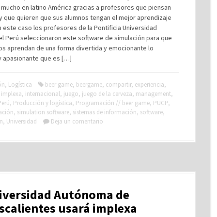
 mucho en latino América gracias a profesores que piensan
 y que quieren que sus alumnos tengan el mejor aprendizaje
n este caso los profesores de la Pontificia Universidad
el Perú seleccionaron este software de simulación para que
os aprendan de una forma divertida y emocionante lo
y apasionante que es […]
ón
,
Logística
beer game
,
beergame
,
compartir
,
experiencia
,
,
implexa
,
internacional
,
juego
,
juego de la cerveza
,
management
,
Perú
,
Producción y logística
,
Programación // beer game
,
PUCP
,
ación
,
simulation software
,
sistemas de información
,
software
,
in
,
Universidad
Deja un comentario
niversidad Autónoma de
calientes usará implexa