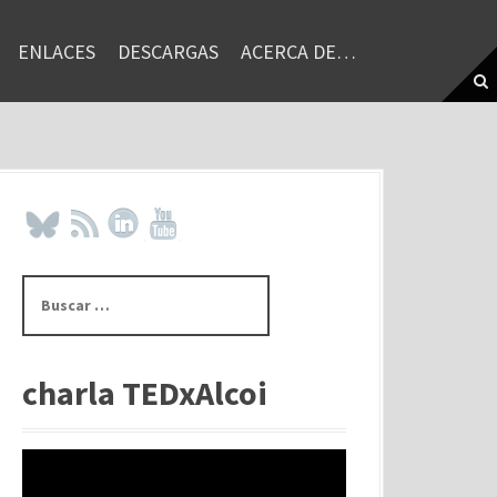
ENLACES
DESCARGAS
ACERCA DE…
B
u
s
c
a
charla TEDxAlcoi
r
: