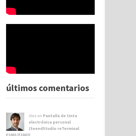
últimos comentarios
Alex
en
Pantalla de tinta
electrónica personal
(SeeedStudio reTerminal
E1001/E1002)