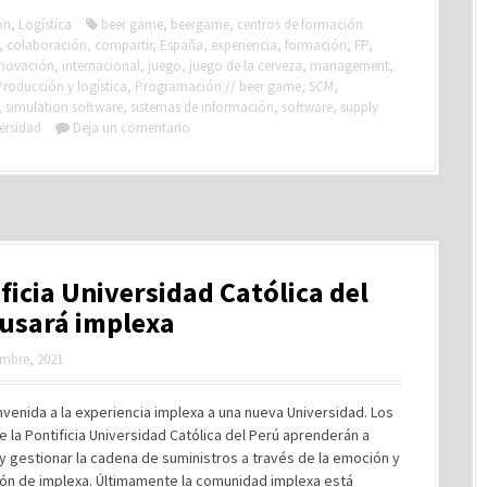
ón
,
Logística
beer game
,
beergame
,
centros de formación
,
colaboración
,
compartir
,
España
,
experiencia
,
formación
,
FP
,
nnovación
,
internacional
,
juego
,
juego de la cerveza
,
management
,
Producción y logística
,
Programación // beer game
,
SCM
,
,
simulation software
,
sistemas de información
,
software
,
supply
ersidad
Deja un comentario
ficia Universidad Católica del
usará implexa
embre, 2021
nvenida a la experiencia implexa a una nueva Universidad. Los
 la Pontificia Universidad Católica del Perú aprenderán a
y gestionar la cadena de suministros a través de la emoción y
ión de implexa. Últimamente la comunidad implexa está