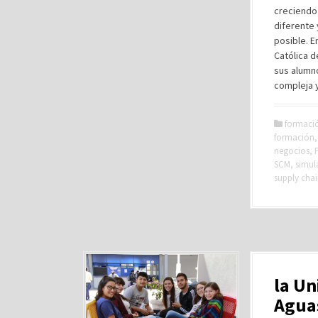
creciendo
diferente
posible. E
Católica d
sus alumn
compleja 
formaci
formación
negocios
,
SCM
,
simul
supply cha
la U
Aguas