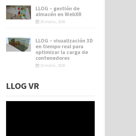
LLOG – gestión de
almacén en WebXR
20 marzo, 2026
LLOG – visualización 3D
en tiempo real para
optimizar la carga de
contenedores
19 marzo, 2026
LLOG VR