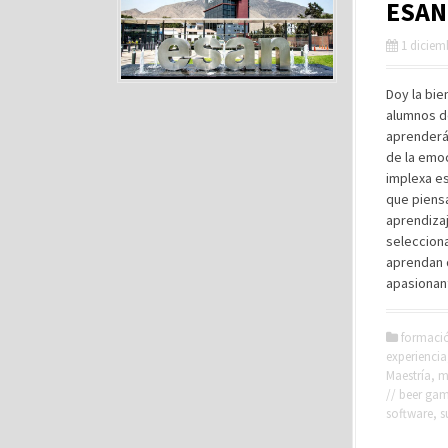
ESAN 
1 diciem
Doy la bie
alumnos d
aprenderán
de la emoc
implexa e
que piens
aprendizaj
seleccion
aprendan 
apasionan
formaci
experiencia
Maestría
,
m
// beer ga
software
,
s