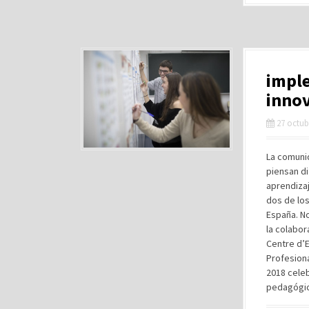
imple
inno
27 octub
La comuni
piensan d
aprendizaj
dos de lo
España. N
la colabor
Centre d’E
Profesiona
2018 celeb
pedagógic