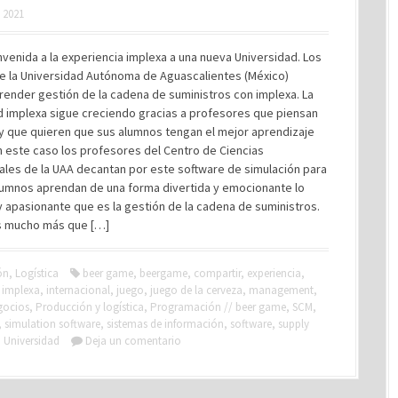
, 2021
nvenida a la experiencia implexa a una nueva Universidad. Los
e la Universidad Autónoma de Aguascalientes (México)
ender gestión de la cadena de suministros con implexa. La
 implexa sigue creciendo gracias a profesores que piensan
 y que quieren que sus alumnos tengan el mejor aprendizaje
n este caso los profesores del Centro de Ciencias
ales de la UAA decantan por este software de simulación para
lumnos aprendan de una forma divertida y emocionante lo
 apasionante que es la gestión de la cadena de suministros.
s mucho más que […]
ón
,
Logística
beer game
,
beergame
,
compartir
,
experiencia
,
,
implexa
,
internacional
,
juego
,
juego de la cerveza
,
management
,
gocios
,
Producción y logística
,
Programación // beer game
,
SCM
,
,
simulation software
,
sistemas de información
,
software
,
supply
,
Universidad
Deja un comentario