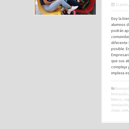
11 junio
Doy la bie
alumnos d
podrán apr
comunidad
diferente
posible. E
Empresari
que sus a
compleja y
implexa e
formaci
formación
México
,
ne
simulación
chain
,
UAA