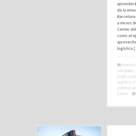
aprenderán
de la emoc
Barcelona 
a inicios 
Center del
como el ep
aprovechan
logística 
formaci
compartir
,
juego
,
jueg
logística
,
P
sistemas d
Center