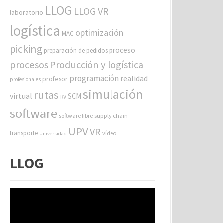
LLOG
LLOG VR
laboratorio
logística
optimización
MAC
picking
proceso
preparación de pedidos
procesos
Producción y logística
programación
realidad
profesor
profesionales
simulación
rutas
virtual
SCM
RV
software
software libre
supply chain
UPV
VR
transporte
vídeo
Universidad
LLOG