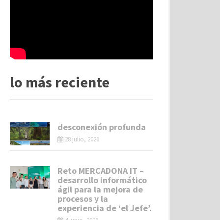
lo más reciente
desconexión profunda
28 julio, 2026
Reto MERCADONA IT –
desarrollo informático
ágil para la mejora de
procesos y la
experiencia de ‘el Jefe’.