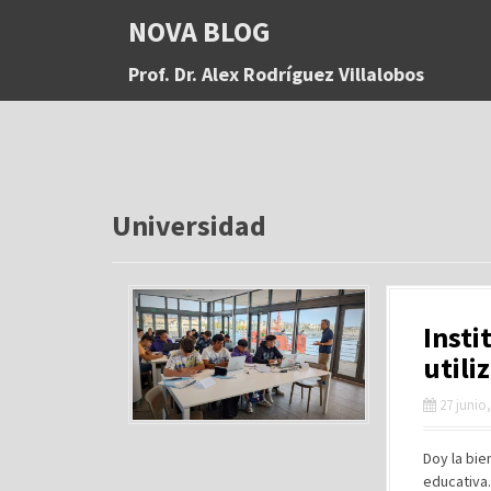
S
NOVA BLOG
a
l
Prof. Dr. Alex Rodríguez Villalobos
t
a
r
a
l
c
o
Universidad
n
t
e
n
Insti
i
d
utili
o
27 junio
Doy la bie
educativa.