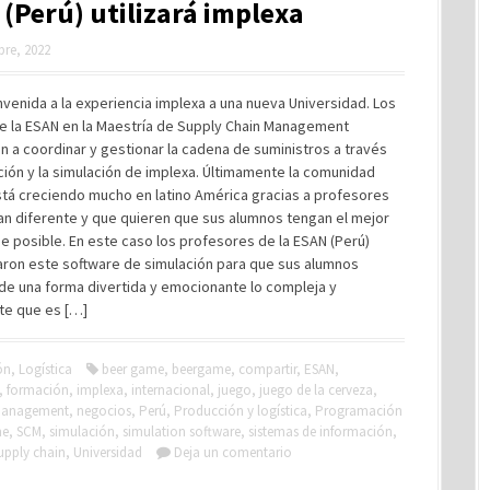
(Perú) utilizará implexa
bre, 2022
nvenida a la experiencia implexa a una nueva Universidad. Los
e la ESAN en la Maestría de Supply Chain Management
 a coordinar y gestionar la cadena de suministros a través
ión y la simulación de implexa. Últimamente la comunidad
stá creciendo mucho en latino América gracias a profesores
an diferente y que quieren que sus alumnos tengan el mejor
e posible. En este caso los profesores de la ESAN (Perú)
aron este software de simulación para que sus alumnos
de una forma divertida y emocionante lo compleja y
te que es […]
ón
,
Logística
beer game
,
beergame
,
compartir
,
ESAN
,
,
formación
,
implexa
,
internacional
,
juego
,
juego de la cerveza
,
anagement
,
negocios
,
Perú
,
Producción y logística
,
Programación
me
,
SCM
,
simulación
,
simulation software
,
sistemas de información
,
upply chain
,
Universidad
Deja un comentario