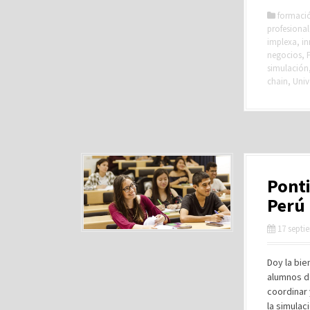
formaci
profesional
implexa
,
i
negocios
,
simulación
chain
,
Univ
Ponti
Perú 
17 septi
Doy la bie
alumnos de
coordinar 
la simulac