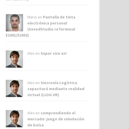
Mario en
Pantalla de tinta
electrónica personal
(SeeedStudio reTerminal
E1001/E1002)
Alex
en
Super size us!
Alex
en
Sincronía Logística
capacitará mediante realidad
virtual (LLOG VR)
Alex
en
comprendiendo el
mercado: juego de simulación
de bolsa