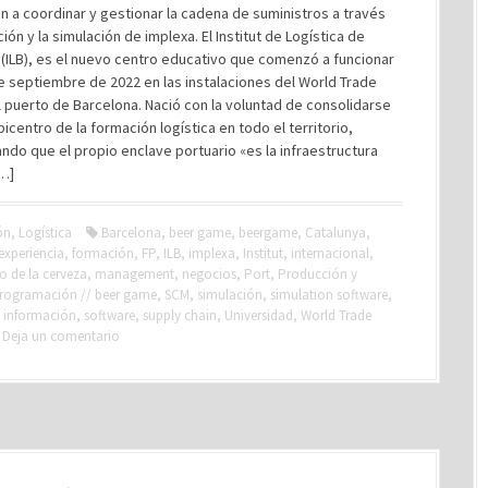
 a coordinar y gestionar la cadena de suministros a través
ión y la simulación de implexa. El Institut de Logística de
(ILB), es el nuevo centro educativo que comenzó a funcionar
de septiembre de 2022 en las instalaciones del World Trade
 puerto de Barcelona. Nació con la voluntad de consolidarse
icentro de la formación logística en todo el territorio,
do que el propio enclave portuario «es la infraestructura
[…]
ón
,
Logística
Barcelona
,
beer game
,
beergame
,
Catalunya
,
experiencia
,
formación
,
FP
,
ILB
,
implexa
,
Institut
,
internacional
,
o de la cerveza
,
management
,
negocios
,
Port
,
Producción y
rogramación // beer game
,
SCM
,
simulación
,
simulation software
,
e información
,
software
,
supply chain
,
Universidad
,
World Trade
Deja un comentario