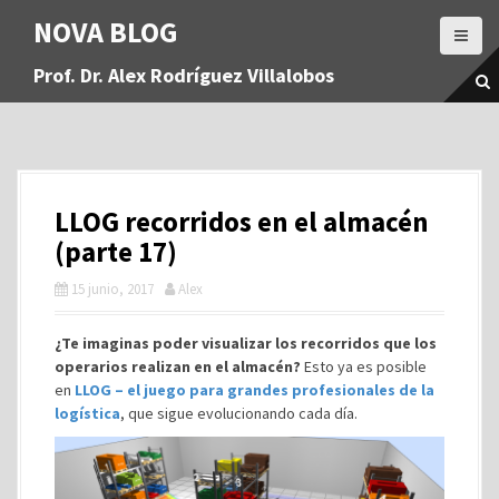
S
NOVA BLOG
a
l
Prof. Dr. Alex Rodríguez Villalobos
t
a
r
a
l
c
LLOG recorridos en el almacén
o
n
(parte 17)
t
15 junio, 2017
Alex
e
n
i
¿Te imaginas poder visualizar los recorridos que los
d
operarios realizan en el almacén?
Esto ya es posible
o
en
LLOG – el juego para grandes profesionales de la
logística
, que sigue evolucionando cada día.