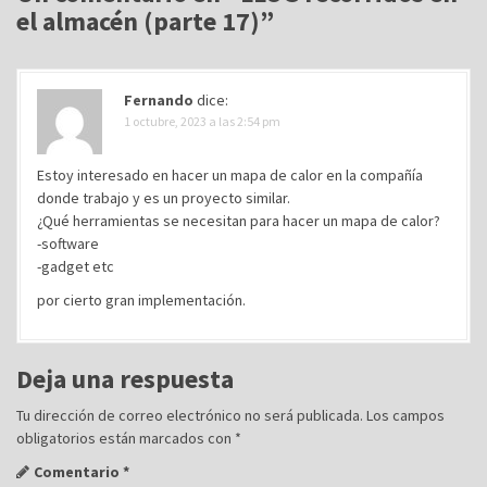
c
el almacén (parte 17)
”
i
ó
n
Fernando
dice:
d
1 octubre, 2023 a las 2:54 pm
e
Estoy interesado en hacer un mapa de calor en la compañía
e
donde trabajo y es un proyecto similar.
n
¿Qué herramientas se necesitan para hacer un mapa de calor?
-software
t
-gadget etc
r
por cierto gran implementación.
a
d
a
Deja una respuesta
s
Tu dirección de correo electrónico no será publicada.
Los campos
obligatorios están marcados con
*
Comentario
*