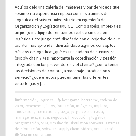
Aquí os dejo una galería de imágenes y par de vídeos que
resumen la experiencia implexa con mis alumnos de
Logística del Máster Universitario en Ingeniería de
Organización y Logística (MUIOL). Como sabéis, implexa es
un juego multijugador en tiempo real de simulación
logística. Este juego está diseñado con el objetivo de que
los alumnos aprendan divirtiéndose algunos conceptos
básicos de logística: ¿qué es una cadena de suministro
(supply chain)? ¿es importante la coordinación y gestión
integrada con los proveedores y el cliente? ¿cómo tomar
las decisiones de compra, almacenaje, producción y
servicio? ¿qué efectos pueden tener las diferentes
estrategias y […]
formación
,
Logística
beer game
,
beergame
,
cadena de
valor
,
experiencia
,
flujos
,
formación
,
imágenes
,
implexa
,
innovación
,
internacional
,
juego
,
juego de la cerveza
,
management
,
mapa
,
negocios
,
Producción y logística
,
programación
,
SCM
,
simulación
,
simulation software
,
sistemas
de información
,
software
,
supply chain
,
vídeos
,
visualización
Deja un comentario