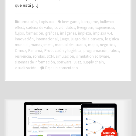
que está […]
formación
,
Logística
beer game
,
beergame
,
bullwhip
effect
,
cadena de valor
,
covid
,
datos
,
Evergreen
,
experiencia
,
flujos
,
formación
,
gráficas
,
imágenes
,
implexa
,
implexa v.4
,
innovación
,
internacional
,
juego
,
juego de la cerveza
,
logística
mundial
,
management
,
manual de usuario
,
mapa
,
negocios
,
Ormuz
,
Panamá
,
Producción y logística
,
programación
,
ratios
,
resiliencia
,
rondas
,
SCM
,
simulación
,
simulation software
,
sistemas de información
,
software
,
Suez
,
supply chain
,
visualización
Deja un comentario