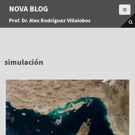
S
NOVA BLOG
a
l
Prof. Dr. Alex Rodríguez Villalobos
t
a
r
a
l
c
o
simulación
n
t
e
n
i
d
o