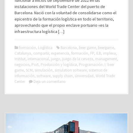
funcionar a inicios de septiembre de 2022 en las
instalaciones del World Trade Center del puerto de
Barcelona. Nació con la voluntad de consolidarse como el
epicentro de la formación logística en todo el territorio,
aprovechando que el propio enclave portuario «es la
infraestructura logística […]
formación
,
Logística
Barcelona
,
beer game
,
beergame
,
Catalunya
,
compartir
,
experiencia
,
formación
,
FP
,
ILB
,
implexa
,
Institut
,
internacional
,
juego
,
juego de la cerveza
,
management
,
negocios
,
Port
,
Producción y logística
,
Programación // beer
game
,
SCM
,
simulación
,
simulation software
,
sistemas de
información
,
software
,
supply chain
,
Universidad
,
World Trade
Center
Deja un comentario