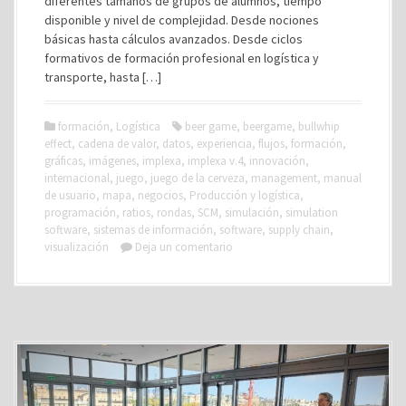
diferentes tamaños de grupos de alumnos, tiempo
disponible y nivel de complejidad. Desde nociones
básicas hasta cálculos avanzados. Desde ciclos
formativos de formación profesional en logística y
transporte, hasta […]
formación
,
Logística
beer game
,
beergame
,
bullwhip
effect
,
cadena de valor
,
datos
,
experiencia
,
flujos
,
formación
,
gráficas
,
imágenes
,
implexa
,
implexa v.4
,
innovación
,
internacional
,
juego
,
juego de la cerveza
,
management
,
manual
de usuario
,
mapa
,
negocios
,
Producción y logística
,
programación
,
ratios
,
rondas
,
SCM
,
simulación
,
simulation
software
,
sistemas de información
,
software
,
supply chain
,
visualización
Deja un comentario