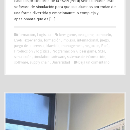
caso los profesores de la ESAN (Perú) seleccionaron este
software de simulación para que sus alumnos aprendan de
una forma divertida y emocionante lo compleja y
apasionante que es […]
formación
,
Logística
beer game
,
beergame
,
compartir
,
ESAN
,
experiencia
,
formación
,
implexa
,
internacional
,
juego
,
juego de la cerveza
,
Maestría
,
management
,
negocios
,
Perú
,
Producción y logística
,
Programación // beer game
,
SCM
,
simulación
,
simulation software
,
sistemas de información
,
software
,
supply chain
,
Universidad
Deja un comentario