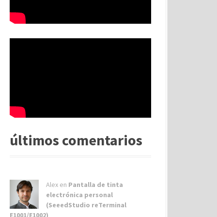
últimos comentarios
Alex
en
Pantalla de tinta
electrónica personal
(SeeedStudio reTerminal
E1001/E1002)