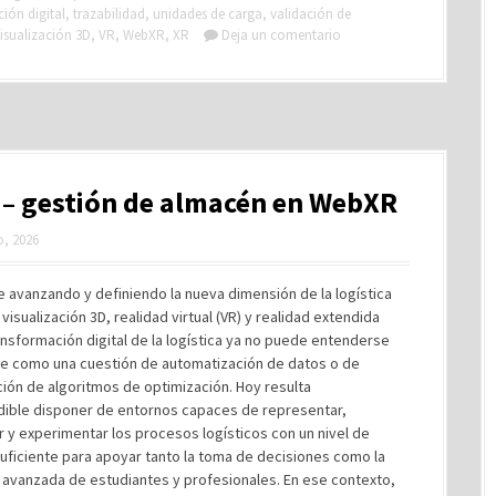
ión digital
,
trazabilidad
,
unidades de carga
,
validación de
isualización 3D
,
VR
,
WebXR
,
XR
Deja un comentario
– gestión de almacén en WebXR
, 2026
 avanzando y definiendo la nueva dimensión de la logística
 visualización 3D, realidad virtual (VR) y realidad extendida
ransformación digital de la logística ya no puede entenderse
e como una cuestión de automatización de datos o de
ión de algoritmos de optimización. Hoy resulta
dible disponer de entornos capaces de representar,
r y experimentar los procesos logísticos con un nivel de
uficiente para apoyar tanto la toma de decisiones como la
 avanzada de estudiantes y profesionales. En ese contexto,