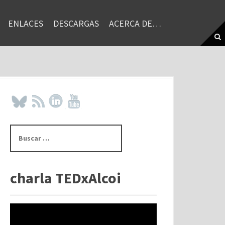
ENLACES
DESCARGAS
ACERCA DE…
B
u
s
c
a
charla TEDxAlcoi
r
: