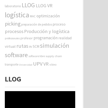
LLOG
LLOG VR
laboratorio
logística
optimización
MAC
picking
proceso
preparación de pedidos
procesos
Producción y logística
programación
realidad
profesor
profesionales
simulación
rutas
virtual
SCM
RV
software
software libre
supply chain
UPV
VR
transporte
vídeo
Universidad
LLOG