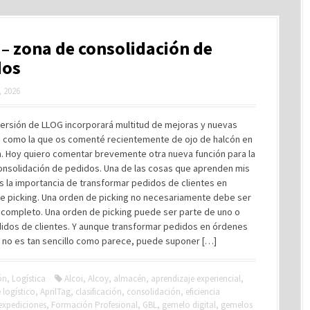
– zona de consolidación de
dos
 2026
versión de LLOG incorporará multitud de mejoras y nuevas
, como la que os comenté recientemente de ojo de halcón en
n. Hoy quiero comentar brevemente otra nueva función para la
onsolidación de pedidos. Una de las cosas que aprenden mis
 la importancia de transformar pedidos de clientes en
e picking. Una orden de picking no necesariamente debe ser
 completo. Una orden de picking puede ser parte de uno o
didos de clientes. Y aunque transformar pedidos en órdenes
g no es tan sencillo como parece, puede suponer […]
ón
,
Logística
Alcoi
,
Alcoy
,
almacén
,
aprendizaje experiencial
,
 logístico
,
AprilTag
,
clasificación
,
consolidación
,
eficiencia
expediciones
,
Formación Profesional
,
GBL
,
gemelo digital
,
gemelos