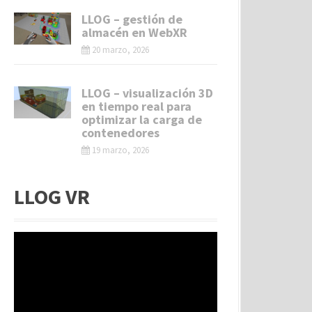
LLOG – gestión de
almacén en WebXR
20 marzo, 2026
LLOG – visualización 3D
en tiempo real para
optimizar la carga de
contenedores
19 marzo, 2026
LLOG VR