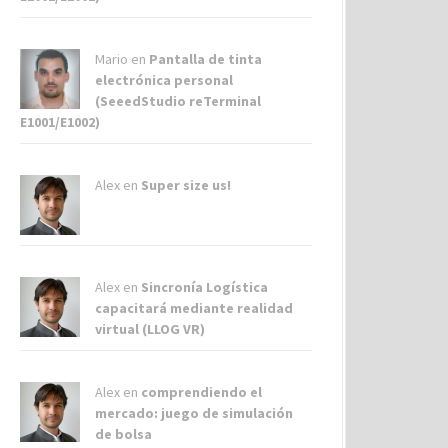
Mario en
Pantalla de tinta
electrónica personal
(SeeedStudio reTerminal
E1001/E1002)
Alex
en
Super size us!
Alex
en
Sincronía Logística
capacitará mediante realidad
virtual (LLOG VR)
Alex
en
comprendiendo el
mercado: juego de simulación
de bolsa