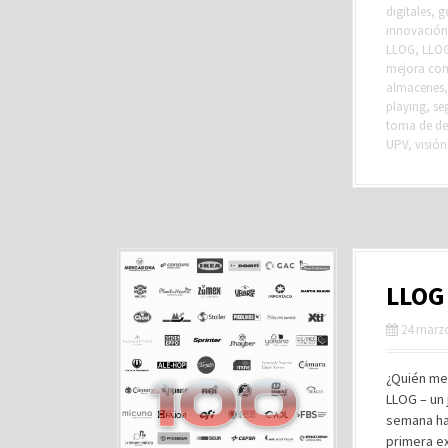
digitales
,
g
innovación
LLOG
,
LLO
mejora con
almacenes
playing
,
se
toma de de
UPV
,
visión 
LLOG
24 marzo
¿Quién me
LLOG – un 
semana ha 
primera ex