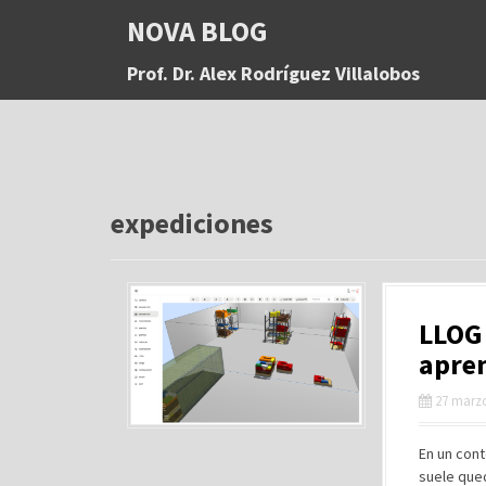
S
NOVA BLOG
a
l
Prof. Dr. Alex Rodríguez Villalobos
t
a
r
a
l
c
o
expediciones
n
t
e
n
LLOG 
i
d
apren
o
27 marzo
En un cont
suele qued