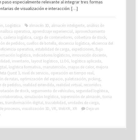
n paso especialmente relevante al integrar tres formas
arias de visualización e interacción: […]
ón
,
Logística
almacén 3D
,
almacén inteligente
,
análisis de
nalítica operativa
,
aprendizaje experiencial
,
aprovechamiento
o
,
cadena logística
,
carga de contenedores
,
cobertura de stock
,
ión de pedidos
,
cuellos de botella
,
docencia logística
,
eficiencia del
,
eficiencia operativa
,
estabilidad de carga
,
expediciones
,
flujo
ormación logística
,
indicadores logísticos
,
innovación docente
,
ilidad
,
inventario
,
layout logístico
,
LLOG
,
logística aplicada
,
gital
,
logística formativa
,
manutención
,
mapas de calor
,
mejora
eta Quest 3
,
nivel de servicio
,
operación en tiempo real
,
ón de rutas
,
optimización del espacio
,
paletización
,
picking
,
n de pedidos
,
realidad extendida
,
realidad virtual
,
recorridos
rotación de stock
,
seguimiento de vehículos
,
seguridad logística
,
 colaborativa
,
simulación logística
,
supervisión de almacén
,
toma
es
,
transformación digital
,
trazabilidad
,
unidades de carga
,
 de procesos
,
visualización 3D
,
VR
,
WebXR
,
XR
Deja un
o