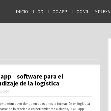
INICIO
LLOG
LLOG APP
LLOG VR
IMPLEXA
app – software para el
dizaje de la logística
, 2026
exto educativo donde en ocasiones la formación en logística
arse en lo teórico o en herramientas aisladas, LLOG app