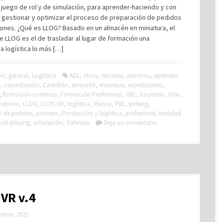
juego de rol y de simulación, para aprender-haciendo y con
 gestionar y optimizar el proceso de preparación de pedidos
ones. ¿Qué es LLOG? Basado en un almacén en miniatura, el
e LLOG es el de trasladar al lugar de formación una
a logística lo más […]
ón
,
general
,
Logística
ADL
,
Alcoy
,
Alicante
,
alumnos
,
aprender
,
e
,
capacitación
,
Castellón
,
emoción
,
empresas
,
expediciones
,
,
formación continua
,
Formación Profesional
,
GBL
,
haciendo
,
hito
,
ratorio
,
LLOG
,
LLOG VR
,
logística
,
Murcia
,
PBL
,
picking
,
n de pedidos
,
proceso
,
Producción y logística
,
profesional
,
realidad
,
rol-playing
,
simulación
,
Valencia
Deja un comentario
VR v.4
mbre, 2021