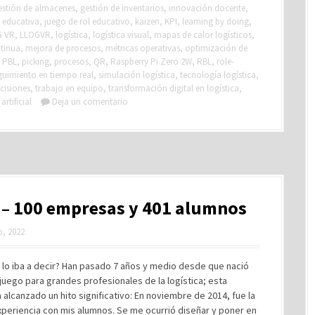
estión de almacenes
,
gestión de inventarios
,
innovación docente
,
 educativa
,
juego de rol educativo
,
kaizen
,
KPI
,
learning by doing
,
G VR
,
LLOGVR
,
logística
,
logística visual
,
mapas de calor logísticos
,
tinua
,
mejora de procesos
,
métricas operativas
,
optimización de
,
PBL
,
picking
,
procesos
,
QR
,
Raspberry Pi Zero 2W
,
RBL
,
role-
guimiento en tiempo real
,
simulación logística
,
tecnología logística
,
cisiones
,
trabajo en equipo
,
transformación digital en logística
,
artificial
Deja un comentario
 – 100 empresas y 401 alumnos
, 2022
 lo iba a decir? Han pasado 7 años y medio desde que nació
juego para grandes profesionales de la logística; esta
alcanzado un hito significativo: En noviembre de 2014, fue la
periencia con mis alumnos. Se me ocurrió diseñar y poner en