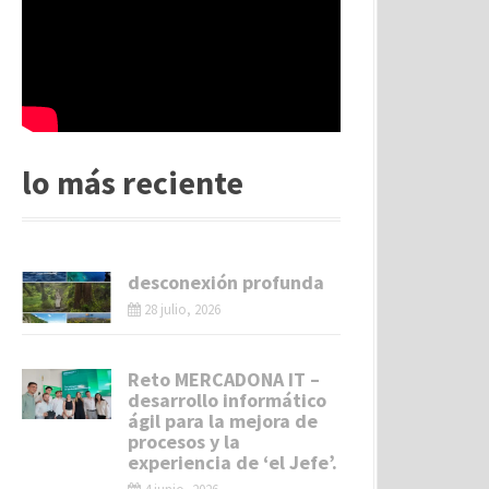
lo más reciente
desconexión profunda
28 julio, 2026
Reto MERCADONA IT –
desarrollo informático
ágil para la mejora de
procesos y la
experiencia de ‘el Jefe’.