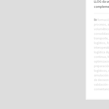
LLOG da u
complement
formaci
procesos
,
a
volumétric
consolidac
transporte
logístico
,
f
interoperab
logística di
continua
,
M
optimizaci
preparació
logísticos
,
simulación
de decision
validación
comentari