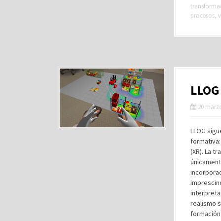
transformac
procesos
,
v
LLOG 
20 marzo
LLOG sigue
formativa:
(XR). La t
únicament
incorporac
imprescin
interpreta
realismo s
formación