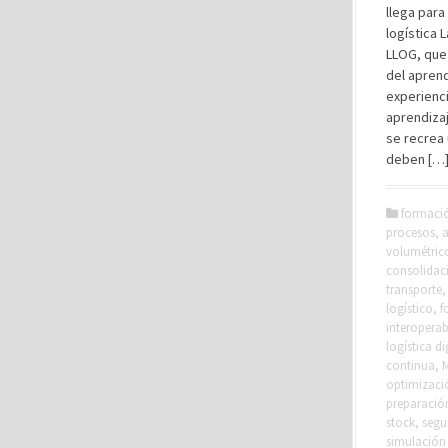
llega para
logística 
LLOG, que 
del aprend
experienci
aprendizaj
se recrea 
deben […
formaci
procesos
,
a
volumétric
consolidac
transporte
logístico
,
f
interoperab
logística di
continua
,
M
optimizaci
preparació
stock
,
segu
simulación 