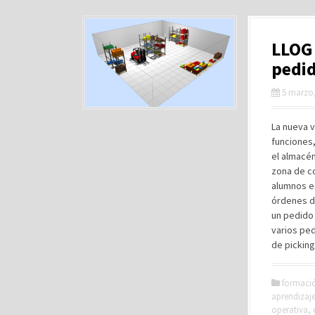
LLOG 
pedi
5 marzo,
La nueva 
funciones
el almacé
zona de c
alumnos es
órdenes d
un pedido
varios pe
de pickin
formaci
aprendizaje
operativa
,