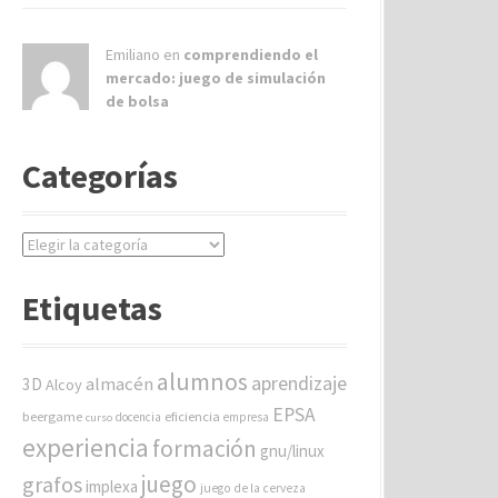
Emiliano en
comprendiendo el
mercado: juego de simulación
de bolsa
Categorías
C
a
t
Etiquetas
e
g
o
alumnos
aprendizaje
almacén
r
3D
Alcoy
í
EPSA
beergame
eficiencia
docencia
empresa
curso
a
experiencia
formación
gnu/linux
s
juego
grafos
implexa
juego de la cerveza