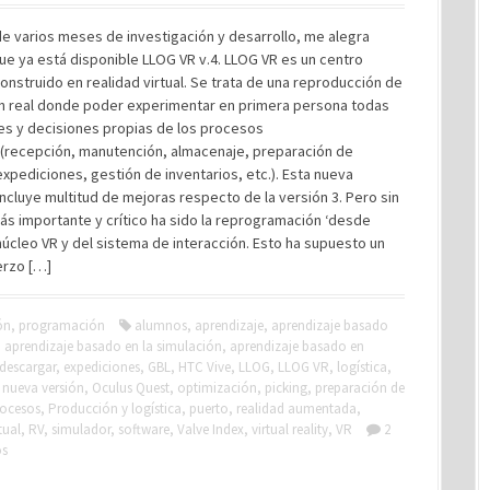
e varios meses de investigación y desarrollo, me alegra
ue ya está disponible LLOG VR v.4. LLOG VR es un centro
construido en realidad virtual. Se trata de una reproducción de
n real donde poder experimentar en primera persona todas
es y decisiones propias de los procesos
s (recepción, manutención, almacenaje, preparación de
xpediciones, gestión de inventarios, etc.). Esta nueva
incluye multitud de mejoras respecto de la versión 3. Pero sin
ás importante y crítico ha sido la reprogramación ‘desde
núcleo VR y del sistema de interacción. Esto ha supuesto un
erzo […]
ón
,
programación
alumnos
,
aprendizaje
,
aprendizaje basado
,
aprendizaje basado en la simulación
,
aprendizaje basado en
descargar
,
expediciones
,
GBL
,
HTC Vive
,
LLOG
,
LLOG VR
,
logística
,
,
nueva versión
,
Oculus Quest
,
optimización
,
picking
,
preparación de
rocesos
,
Producción y logística
,
puerto
,
realidad aumentada
,
tual
,
RV
,
simulador
,
software
,
Valve Index
,
virtual reality
,
VR
2
os