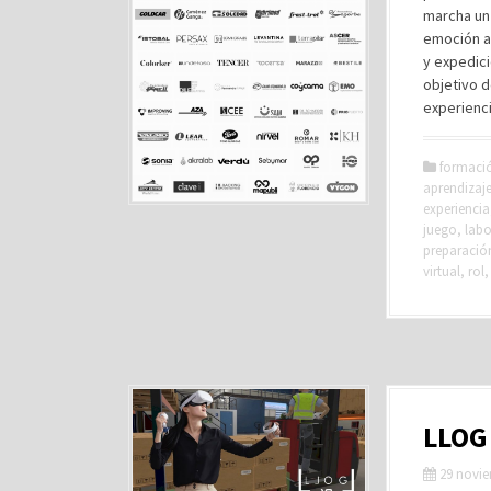
marcha un 
emoción a
y expedici
objetivo d
experienci
formaci
aprendizaj
experiencia
juego
,
labo
preparació
virtual
,
rol
LLOG 
29 novie