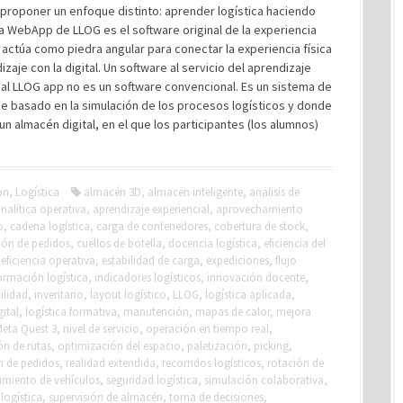
 proponer un enfoque distinto: aprender logística haciendo
La WebApp de LLOG es el software original de la experiencia
actúa como piedra angular para conectar la experiencia física
izaje con la digital. Un software al servicio del aprendizaje
al LLOG app no es un software convencional. Es un sistema de
e basado en la simulación de los procesos logísticos y donde
un almacén digital, en el que los participantes (los alumnos)
]
ón
,
Logística
almacén 3D
,
almacén inteligente
,
análisis de
nalítica operativa
,
aprendizaje experiencial
,
aprovechamiento
o
,
cadena logística
,
carga de contenedores
,
cobertura de stock
,
ión de pedidos
,
cuellos de botella
,
docencia logística
,
eficiencia del
,
eficiencia operativa
,
estabilidad de carga
,
expediciones
,
flujo
ormación logística
,
indicadores logísticos
,
innovación docente
,
ilidad
,
inventario
,
layout logístico
,
LLOG
,
logística aplicada
,
gital
,
logística formativa
,
manutención
,
mapas de calor
,
mejora
eta Quest 3
,
nivel de servicio
,
operación en tiempo real
,
ón de rutas
,
optimización del espacio
,
paletización
,
picking
,
n de pedidos
,
realidad extendida
,
recorridos logísticos
,
rotación de
imiento de vehículos
,
seguridad logística
,
simulación colaborativa
,
logística
,
supervisión de almacén
,
toma de decisiones
,