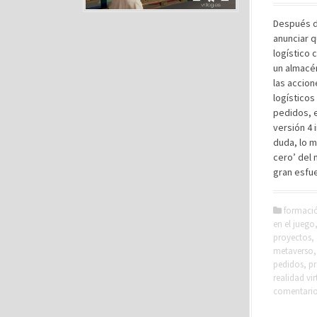
Después d
anunciar q
logístico 
un almacé
las accion
logístico
pedidos, e
versión 4 
duda, lo m
cero’ del 
gran esfu
formaci
en el juego
proyectos
,
metaverso
pedidos
,
p
realidad vir
comentari