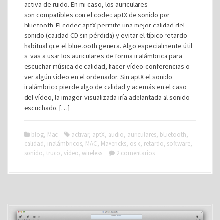
activa de ruido. En mi caso, los auriculares
son compatibles con el codec aptX de sonido por
bluetooth. El codec aptX permite una mejor calidad del
sonido (calidad CD sin pérdida) y evitar el típico retardo
habitual que el bluetooth genera. Algo especialmente útil
si vas a usar los auriculares de forma inalámbrica para
escuchar música de calidad, hacer vídeo-conferencias o
ver algún vídeo en el ordenador. Sin aptX el sonido
inalámbrico pierde algo de calidad y además en el caso
del vídeo, la imagen visualizada iría adelantada al sonido
escuchado. […]
blog
,
Mac
activar
,
aptX
,
audio
,
auriculares
,
bluetooth
,
calidad
,
inalámbricos
,
MAC
,
Mavericks
,
os x
,
retardo
,
software
,
sonido
,
truco
,
vídeo
,
wireless
2 comentarios