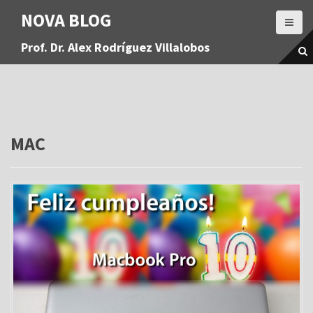
S
NOVA BLOG
a
l
Prof. Dr. Alex Rodríguez Villalobos
t
a
r
a
l
c
o
MAC
n
t
e
n
i
d
o