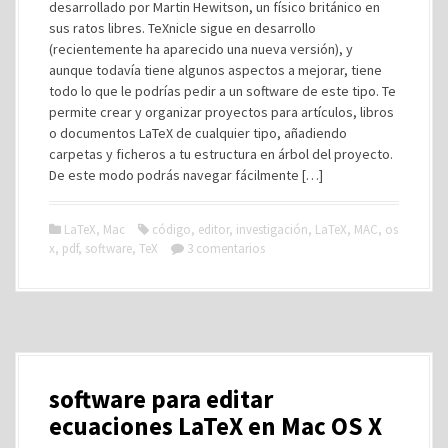
desarrollado por Martin Hewitson, un físico británico en
sus ratos libres. TeXnicle sigue en desarrollo
(recientemente ha aparecido una nueva versión), y
aunque todavía tiene algunos aspectos a mejorar, tiene
todo lo que le podrías pedir a un software de este tipo. Te
permite crear y organizar proyectos para artículos, libros
o documentos LaTeX de cualquier tipo, añadiendo
carpetas y ficheros a tu estructura en árbol del proyecto.
De este modo podrás navegar fácilmente […]
LaTeX
,
Mac
código
,
editor
,
investigación
,
LaTeX
,
MAC
,
os
x
,
pdf
,
software
,
TeX
3 comentarios
software para editar
ecuaciones LaTeX en Mac OS X