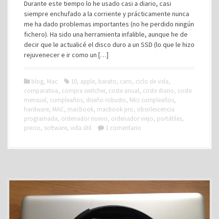
Durante este tiempo lo he usado casi a diario, casi
siempre enchufado a la corriente y prácticamente nunca
me ha dado problemas importantes (no he perdido ningún
fichero). Ha sido una herramienta infalible, aunque he de
decir que le actualicé el disco duro a un SSD (lo que le hizo
rejuvenecer e ir como un […]
blog
,
Mac
10
,
apple
,
barato
,
caro
,
ciclo de vida
,
comparativa
,
compra switcher
,
coste anual
,
coste diario
,
coste
mensual
,
cumpleaños
,
diseño robusto
,
feliz cumpleaños
,
hardware
,
MAC
,
macbook
,
macbook pro
,
obsolescencia
programada
,
ordenador nuevo
,
ordenador viejo
,
portátiles
,
precio
,
software
,
vida útil
1 comentario