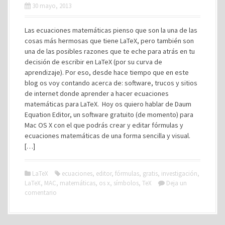
30 mayo, 2013
Las ecuaciones matemáticas pienso que son la una de las
cosas más hermosas que tiene LaTeX, pero también son
una de las posibles razones que te eche para atrás en tu
decisión de escribir en LaTeX (por su curva de
aprendizaje). Por eso, desde hace tiempo que en este
blog os voy contando acerca de: software, trucos y sitios
de internet donde aprender a hacer ecuaciones
matemáticas para LaTeX. Hoy os quiero hablar de Daum
Equation Editor, un software gratuito (de momento) para
Mac OS X con el que podrás crear y editar fórmulas y
ecuaciones matemáticas de una forma sencilla y visual.
[…]
LaTeX
ecuaciones
,
editor
,
fórmulas
,
gratis
,
investigación
,
LaTeX
,
MAC
,
matemáticas
,
os x
,
símbolos
,
TeX
Deja un
comentario