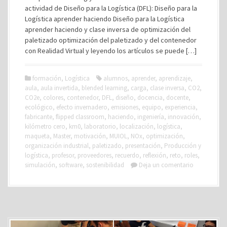
actividad de Diseño para la Logística (DFL): Diseño para la
Logística aprender haciendo Diseño para la Logística
aprender haciendo y clase inversa de optimización del
paletizado optimización del paletizado y del contenedor
con Realidad Virtual y leyendo los artículos se puede […]
formación
,
Logística
alumnos
,
aprender
,
aprendizaje
,
aula
,
aula invertida
,
blended learning
,
carga
,
clase inversa
,
CO2
,
CO2e
,
colores
,
contenedor
,
DFL
,
diseño
,
docencia
,
docente
,
ecológico
,
efecto invernadero
,
emisiones
,
equipo
,
experiencia
,
fabricante
,
flipped classroom
,
haciendo
,
ingeniería
,
innovación
,
kilómetro cero
,
km0
,
laboratorio
,
localización
,
logística
,
maqueta
,
Master
,
motivación
,
MUIOL
,
NOx
,
optimización
,
organización industrial
,
paletizado
,
presentación
,
Producción y
logística
,
profesor
,
proveedores
,
recuerdo
,
reflexión
,
reto
,
roles
,
simulación
,
software
,
sostenibilidad
Deja un comentario