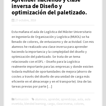
inversa de Diseño y
optimización del paletizado.
27 octubre, 2016
Esta mañana el aula de Logística del Máster Universitario
en Ingeniería de Organización y Logística (MUIOL) se ha
llenado de colores, de entusiasmo y de actividad. Con mis
alumnos he realizado una clase inversa para aprender
haciendo la importancia y la complejidad del diseño y
optimización del paletizado. Se trata de un tema
relacionado con el DFL – Diseño para la Logística
realmente importante para las empresas y donde existen
todavía multitud de oportunidades de mejora (ahorro de
costes a través del diseño de una unidad de carga más
eficiente en el almacenaje y en el transporte). Una de las
tareas previas por parte […]
formación
alumnos
,
aprender
,
aprendizaje
,
aula
,
aula
invertida
,
blended learning
,
carga
,
clase inversa
,
colores
,