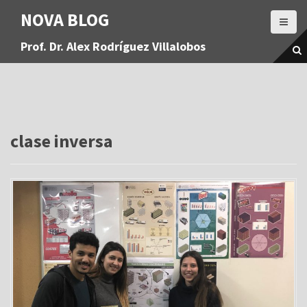
S
NOVA BLOG
a
l
Prof. Dr. Alex Rodríguez Villalobos
t
a
r
a
l
c
o
clase inversa
n
t
e
n
i
d
o