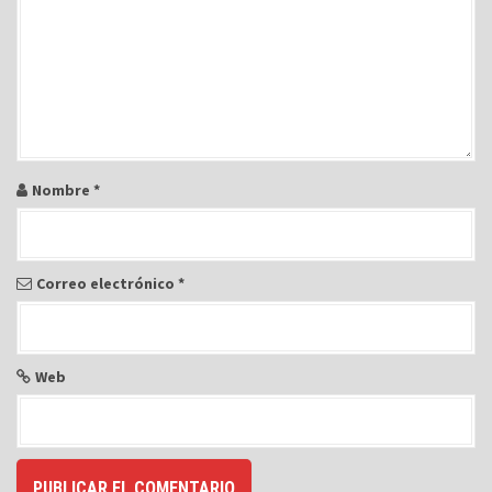
e
e
n
t
r
a
Nombre
*
d
a
s
Correo electrónico
*
Web