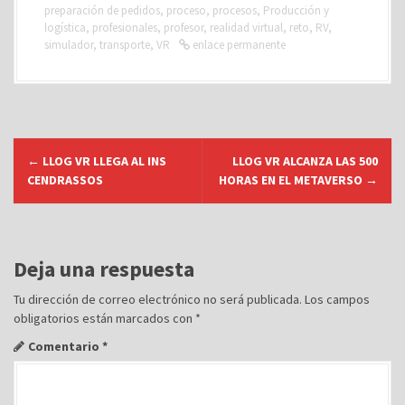
preparación de pedidos
,
proceso
,
procesos
,
Producción y
logística
,
profesionales
,
profesor
,
realidad virtual
,
reto
,
RV
,
simulador
,
transporte
,
VR
enlace permanente
N
←
LLOG VR LLEGA AL INS
LLOG VR ALCANZA LAS 500
a
CENDRASSOS
HORAS EN EL METAVERSO
→
v
e
g
Deja una respuesta
a
c
Tu dirección de correo electrónico no será publicada.
Los campos
obligatorios están marcados con
*
i
ó
Comentario
*
n
d