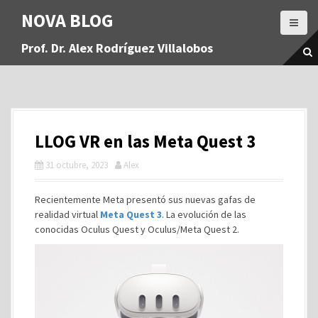
S
NOVA BLOG
a
l
Prof. Dr. Alex Rodríguez Villalobos
t
a
r
a
l
c
LLOG VR en las Meta Quest 3
o
n
31 octubre, 2023
Alex
t
e
Recientemente Meta presentó sus nuevas gafas de
n
realidad virtual
Meta Quest 3
. La evolución de las
i
conocidas Oculus Quest y Oculus/Meta Quest 2.
d
o