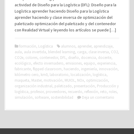
actividad de Diseño para la Logística (DFL): Diseño para la
Logística aprender haciendo Diseño para la Logística
aprender haciendo y clase inversa de optimización del
paletizado optimización del paletizado y del contenedor
con Realidad Virtual y leyendo los artículos se puede […]
formación
,
Logística
alumnos
,
aprender
,
aprendizaje
,
aula
,
aula invertida
,
blended learning
,
carga
,
clase inversa
,
CO2
,
CO2e
,
colores
,
contenedor
,
DFL
,
diseño
,
docencia
,
docente
,
ecológico
,
efecto invernadero
,
emisiones
,
equipo
,
experiencia
,
fabricante
,
flipped classroom
,
haciendo
,
ingeniería
,
innovación
,
kilómetro cero
,
km0
,
laboratorio
,
localización
,
logística
,
maqueta
,
Master
,
motivación
,
MUIOL
,
NOx
,
optimización
,
organización industrial
,
paletizado
,
presentación
,
Producción y
logística
,
profesor
,
proveedores
,
recuerdo
,
reflexión
,
reto
,
roles
,
simulación
,
software
,
sostenibilidad
Deja un comentario