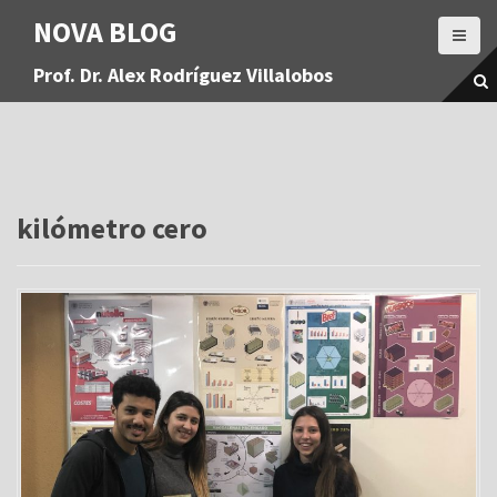
S
NOVA BLOG
a
l
Prof. Dr. Alex Rodríguez Villalobos
t
a
r
a
l
c
o
kilómetro cero
n
t
e
n
i
d
o