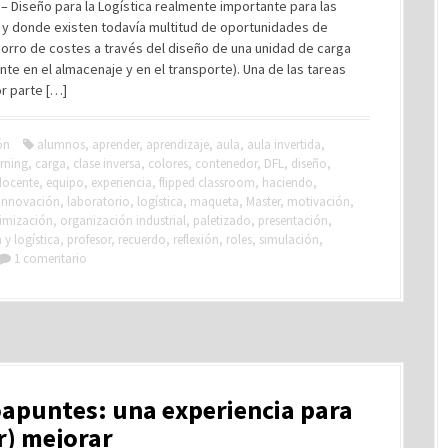
 – Diseño para la Logística realmente importante para las
y donde existen todavía multitud de oportunidades de
orro de costes a través del diseño de una unidad de carga
nte en el almacenaje y en el transporte). Una de las tareas
r parte […]
ón
alumnos
,
aprender
,
aprendizaje
,
aula
,
aula invertida
,
rning
,
carga
,
clase inversa
,
colores
,
contenedor
,
DFL
,
diseño
,
docente
,
equipo
,
experiencia
,
flipped classroom
,
haciendo
,
innovación
,
laboratorio
,
logística
,
maqueta
,
Master
,
motivación
,
imización
,
organización industrial
,
paletizado
,
presentación
,
y logística
,
profesor
,
recuerdo
,
reflexión
,
roles
,
simulación
,
1 comentario
apuntes: una experiencia para
r) mejorar