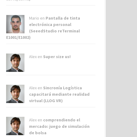
Mario en
Pantalla de tinta
electrónica personal
(SeeedStudio reTerminal
E1001/E1002)
Alex
en
Super size us!
Alex
en
Sincronía Logística
capacitará mediante realidad
virtual (LLOG VR)
Alex
en
comprendiendo el
mercado: juego de simulación
de bolsa