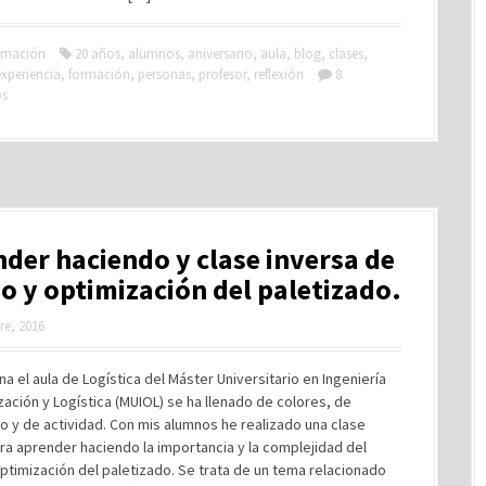
rmación
20 años
,
alumnos
,
aniversario
,
aula
,
blog
,
clases
,
experiencia
,
formación
,
personas
,
profesor
,
reflexión
8
os
der haciendo y clase inversa de
o y optimización del paletizado.
re, 2016
a el aula de Logística del Máster Universitario en Ingeniería
ación y Logística (MUIOL) se ha llenado de colores, de
 y de actividad. Con mis alumnos he realizado una clase
ra aprender haciendo la importancia y la complejidad del
ptimización del paletizado. Se trata de un tema relacionado