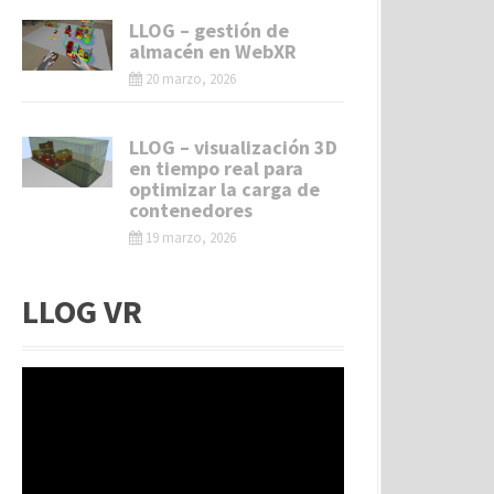
LLOG – gestión de
almacén en WebXR
20 marzo, 2026
LLOG – visualización 3D
en tiempo real para
optimizar la carga de
contenedores
19 marzo, 2026
LLOG VR