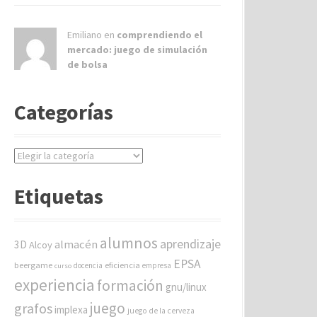
Emiliano en
comprendiendo el
mercado: juego de simulación
de bolsa
Categorías
C
a
t
Etiquetas
e
g
o
alumnos
aprendizaje
almacén
r
3D
Alcoy
í
EPSA
beergame
eficiencia
docencia
empresa
curso
a
experiencia
formación
gnu/linux
s
juego
grafos
implexa
juego de la cerveza