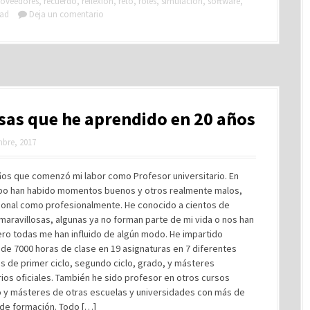
roveedores
,
recuerdo
,
reflexión
,
reto
,
roles
,
simulación
,
software
,
dad
Deja un comentario
sas que he aprendido en 20 años
mbre, 2017
ños que comenzó mi labor como Profesor universitario. En
po han habido momentos buenos y otros realmente malos,
sonal como profesionalmente. He conocido a cientos de
aravillosas, algunas ya no forman parte de mi vida o nos han
ro todas me han influido de algún modo. He impartido
de 7000 horas de clase en 19 asignaturas en 7 diferentes
es de primer ciclo, segundo ciclo, grado, y másteres
rios oficiales. También he sido profesor en otros cursos
 y másteres de otras escuelas y universidades con más de
 de formación. Todo […]