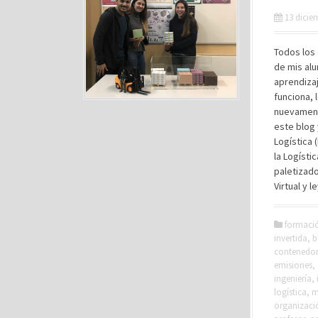
13 dicie
Todos los 
de mis al
aprendiza
funciona, 
nuevamente
este blog 
Logística 
la Logísti
paletizado
Virtual y 
formaci
invertida
,
b
contenedor
emisiones
,
ingeniería
,
logística
,
m
organizació