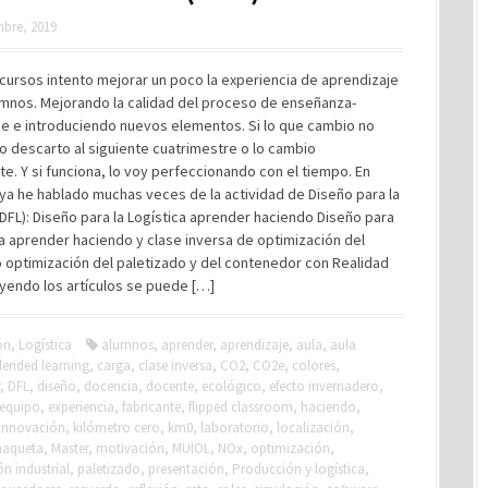
mbre, 2019
cursos intento mejorar un poco la experiencia de aprendizaje
umnos. Mejorando la calidad del proceso de enseñanza-
je e introduciendo nuevos elementos. Si lo que cambio no
lo descarto al siguiente cuatrimestre o lo cambio
. Y si funciona, lo voy perfeccionando con el tiempo. En
ya he hablado muchas veces de la actividad de Diseño para la
(DFL): Diseño para la Logística aprender haciendo Diseño para
ca aprender haciendo y clase inversa de optimización del
 optimización del paletizado y del contenedor con Realidad
leyendo los artículos se puede […]
ón
,
Logística
alumnos
,
aprender
,
aprendizaje
,
aula
,
aula
lended learning
,
carga
,
clase inversa
,
CO2
,
CO2e
,
colores
,
,
DFL
,
diseño
,
docencia
,
docente
,
ecológico
,
efecto invernadero
,
equipo
,
experiencia
,
fabricante
,
flipped classroom
,
haciendo
,
innovación
,
kilómetro cero
,
km0
,
laboratorio
,
localización
,
aqueta
,
Master
,
motivación
,
MUIOL
,
NOx
,
optimización
,
n industrial
,
paletizado
,
presentación
,
Producción y logística
,