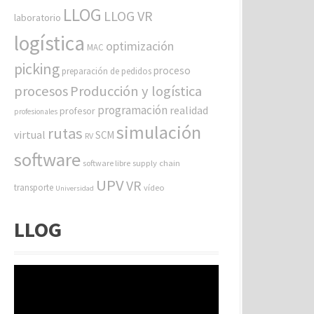
LLOG
LLOG VR
laboratorio
logística
optimización
MAC
picking
proceso
preparación de pedidos
procesos
Producción y logística
programación
realidad
profesor
profesionales
simulación
rutas
virtual
SCM
RV
software
software libre
supply chain
UPV
VR
transporte
vídeo
Universidad
LLOG