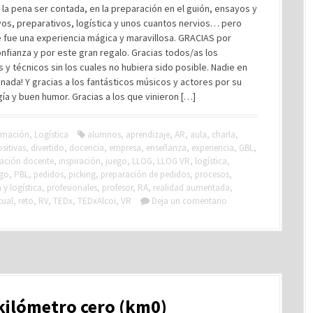
la pena ser contada, en la preparación en el guión, ensayos y
os, preparativos, logística y unos cuantos nervios… pero
 fue una experiencia mágica y maravillosa. GRACIAS por
nfianza y por este gran regalo. Gracias todos/as los
s y técnicos sin los cuales no hubiera sido posible. Nadie en
nada! Y gracias a los fantásticos músicos y actores por su
ía y buen humor. Gracias a los que vinieron […]
rmación
,
Logística
alumnos
,
aprendizaje
,
AR
,
aula
,
charla
,
sitivas
,
divertido
,
docencia
,
empresa
,
enseñanza
,
experiencia
,
GBL
,
ación docente
,
inspiración
,
juego
,
LLOG
,
LLOG VR
,
logística
,
go
,
PBL
,
pedidos
,
picking
,
preparación de pedidos
,
procesos
,
y logística
,
profesionales
,
profesor
,
RA
,
realidad aumentada
,
tual
,
reto
,
RV
,
TEDx
,
TEDxAlcoi
,
VR
Deja un comentario
kilómetro cero (km0)