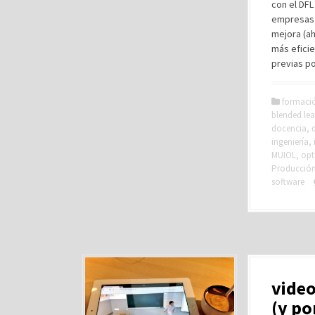
con el DFL
empresas 
mejora (ah
más eficie
previas po
formaci
blended lea
docencia
,
ingeniería
,
MUIOL
,
opt
Producción 
software
video
(y po