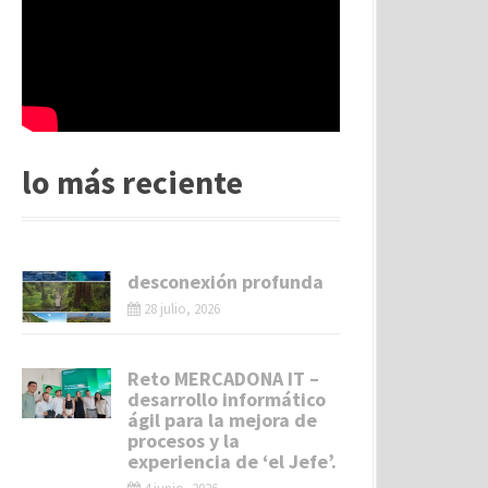
lo más reciente
desconexión profunda
28 julio, 2026
Reto MERCADONA IT –
desarrollo informático
ágil para la mejora de
procesos y la
experiencia de ‘el Jefe’.