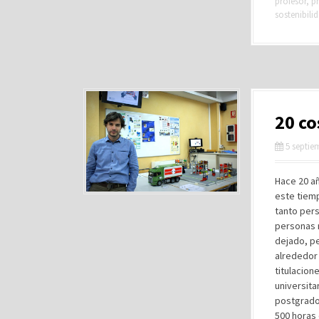
profesor
,
p
sostenibili
20 co
5 septie
Hace 20 a
este tiem
tanto per
personas m
dejado, pe
alrededor 
titulacion
universita
postgrado
500 horas