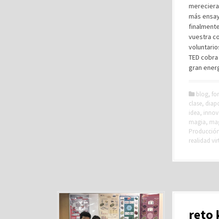
mereciera 
más ensay
finalmente
vuestra co
voluntario
TED cobra 
gran energ
blog
,
fo
clase
,
diapo
idea
,
innov
magia
,
ma
Producción 
realidad vir
reto 