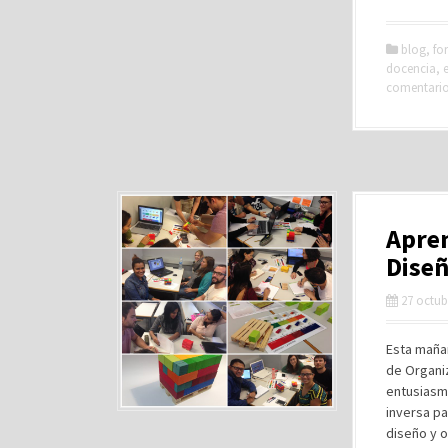
blog
,
fo
docencia
,
comentari
Apren
Diseñ
27 octub
Esta mañan
de Organiz
entusiasmo
inversa pa
diseño y o