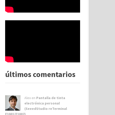
últimos comentarios
Alex
en
Pantalla de tinta
electrónica personal
(SeeedStudio reTerminal
E1001/E1002)