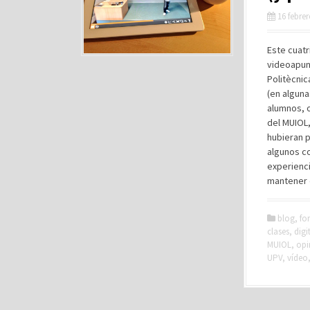
16 febre
Este cuatr
videoapunt
Politècnic
(en alguna
alumnos, o
del MUIOL,
hubieran 
algunos c
experienc
mantener 
blog
,
fo
clases
,
digi
MUIOL
,
opi
UPV
,
vídeo