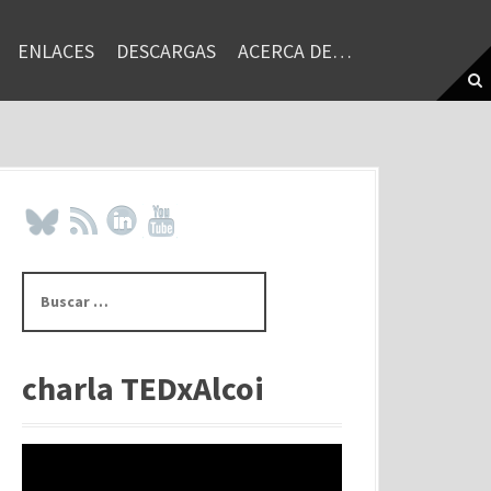
ENLACES
DESCARGAS
ACERCA DE…
B
u
s
c
a
charla TEDxAlcoi
r
: