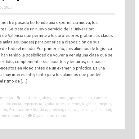
ro, 2015
imestre pasado he tenido una experiencia nueva, los
es. Se trata de un nuevo servicio de la Universitat
a de València que permite a los profesores grabar sus clases
s aulas equipadas) para ponerlas a disposición de sus
 de todo el mundo. Por primer año, mis alumnos de logística
 han tenido la posibilidad de volver a ver alguna clase que se
perdido, complementar sus apuntes y lecturas, o repasar
onceptos en vídeo antes de un examen o práctica. Es una
ia muy interesante; tanto para los alumnos que pueden
el ritmo de […]
rmación
a distancia
,
Alcoy
,
alumno
,
apuntes
,
aula
,
campus
,
tal
,
docencia
,
experiencia
,
grabaciones
,
internet
,
logística
,
mejora
,
nión
,
Producción y logística
,
profesor
,
red
,
sugerencias
,
ubicuidad
,
,
videoapuntes
Deja un comentario