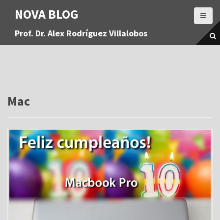
S
NOVA BLOG
a
l
Prof. Dr. Alex Rodríguez Villalobos
t
a
r
a
l
c
o
Mac
n
t
e
n
i
d
o