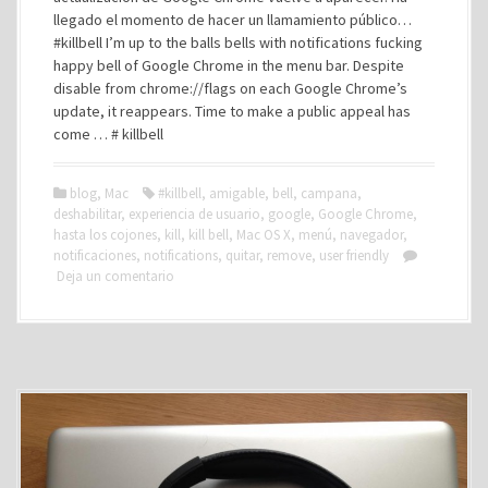
llegado el momento de hacer un llamamiento público…
#killbell I’m up to the balls bells with notifications fucking
happy bell of Google Chrome in the menu bar. Despite
disable from chrome://flags on each Google Chrome’s
update, it reappears. Time to make a public appeal has
come … # killbell
blog
,
Mac
#killbell
,
amigable
,
bell
,
campana
,
deshabilitar
,
experiencia de usuario
,
google
,
Google Chrome
,
hasta los cojones
,
kill
,
kill bell
,
Mac OS X
,
menú
,
navegador
,
notificaciones
,
notifications
,
quitar
,
remove
,
user friendly
Deja un comentario