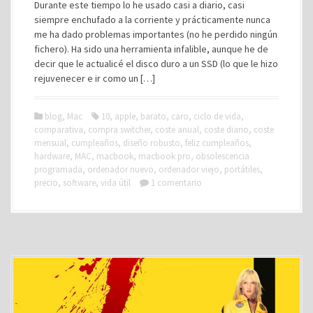
Durante este tiempo lo he usado casi a diario, casi
siempre enchufado a la corriente y prácticamente nunca
me ha dado problemas importantes (no he perdido ningún
fichero). Ha sido una herramienta infalible, aunque he de
decir que le actualicé el disco duro a un SSD (lo que le hizo
rejuvenecer e ir como un […]
blog
,
Mac
10
,
apple
,
barato
,
caro
,
ciclo de vida
,
comparativa
,
compra switcher
,
coste anual
,
coste diario
,
coste
mensual
,
cumpleaños
,
diseño robusto
,
feliz cumpleaños
,
hardware
,
MAC
,
macbook
,
macbook pro
,
obsolescencia
programada
,
ordenador nuevo
,
ordenador viejo
,
portátiles
,
precio
,
software
,
vida útil
1 comentario