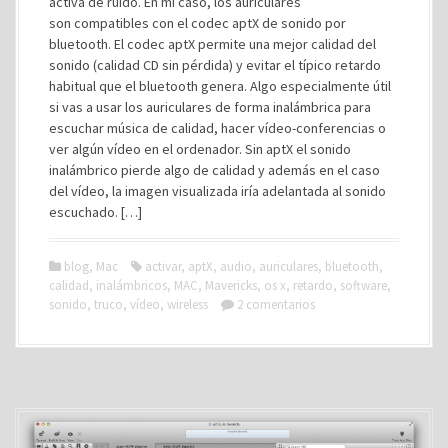
activa de ruido. En mi caso, los auriculares
son compatibles con el codec aptX de sonido por
bluetooth. El codec aptX permite una mejor calidad del
sonido (calidad CD sin pérdida) y evitar el típico retardo
habitual que el bluetooth genera. Algo especialmente útil
si vas a usar los auriculares de forma inalámbrica para
escuchar música de calidad, hacer vídeo-conferencias o
ver algún vídeo en el ordenador. Sin aptX el sonido
inalámbrico pierde algo de calidad y además en el caso
del vídeo, la imagen visualizada iría adelantada al sonido
escuchado. […]
blog
,
Mac
activar
,
aptX
,
audio
,
auriculares
,
bluetooth
,
calidad
,
inalámbricos
,
MAC
,
Mavericks
,
os x
,
retardo
,
software
,
sonido
,
truco
,
vídeo
,
wireless
2 comentarios