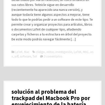
sus ratos libres. TeXnicle sigue en desarrollo
(recientemente ha aparecido una nueva versión), y
aunque todavía tiene algunos aspectos a mejorar, tiene
todo lo que le podrías pedir a un software de este tipo. Te
permite crear y organizar proyectos para artículos, libros
o documentos LaTeX de cualquier tipo, añadiendo
carpetas y ficheros a tu estructura en árbol del proyecto.
De este modo podrás navegar fácilmente […]
LaTeX
,
Mac
código
,
editor
,
investigación
,
LaTeX
,
MAC
,
os
x
,
pdf
,
software
,
TeX
3 comentarios
solución al problema del
trackpad del Macbook Pro por
envejecimiento de la batería