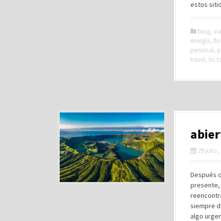
estos sit
blog
,
via
energía
,
flo
personal
,
p
travel
,
tic-t
abier
29 julio,
Después de
presente, 
reencontr
siempre di
algo urge