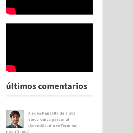
últimos comentarios
Alex
en
Pantalla de tinta
electrónica personal
(SeeedStudio reTerminal
E1001/E1002)