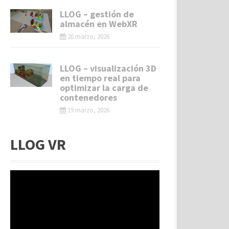
LLOG – gestión de
almacén en WebXR
20 marzo, 2026
LLOG – visualización 3D
en tiempo real para
optimizar la carga de
contenedores
19 marzo, 2026
LLOG VR