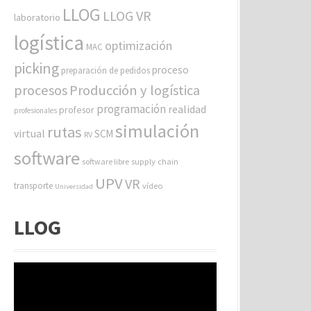
LLOG
LLOG VR
laboratorio
logística
optimización
MAC
picking
proceso
preparación de pedidos
procesos
Producción y logística
programación
realidad
profesor
profesionales
simulación
rutas
virtual
SCM
RV
software
software libre
supply chain
UPV
VR
transporte
vídeo
Universidad
LLOG