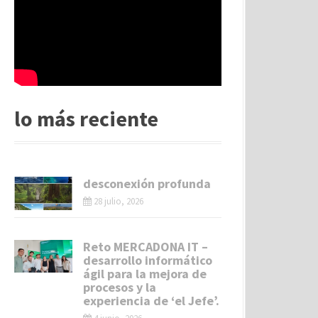
lo más reciente
desconexión profunda
28 julio, 2026
Reto MERCADONA IT –
desarrollo informático
ágil para la mejora de
procesos y la
experiencia de ‘el Jefe’.