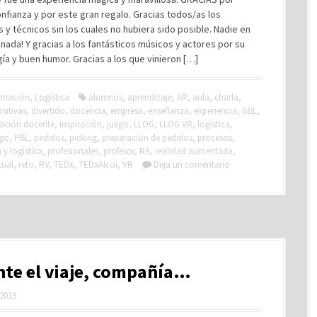
nfianza y por este gran regalo. Gracias todos/as los
s y técnicos sin los cuales no hubiera sido posible. Nadie en
nada! Y gracias a los fantásticos músicos y actores por su
ía y buen humor. Gracias a los que vinieron […]
rmación
,
Logística
alumnos
,
aprendizaje
,
AR
,
aula
,
charla
,
sitivas
,
divertido
,
docencia
,
empresa
,
enseñanza
,
experiencia
,
GBL
,
ación docente
,
inspiración
,
juego
,
LLOG
,
LLOG VR
,
logística
,
go
,
PBL
,
pedidos
,
picking
,
preparación de pedidos
,
procesos
,
y logística
,
profesionales
,
profesor
,
RA
,
realidad aumentada
,
tual
,
reto
,
RV
,
TEDx
,
TEDxAlcoi
,
VR
Deja un comentario
te el viaje, compañía…
 2019