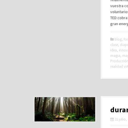
vuestra co
voluntario
TED cobra 
gran energ
blog
,
fo
clase
,
diapo
idea
,
innov
magia
,
ma
Producción 
realidad vir
duran
31 julio,