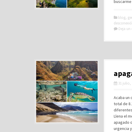
buscarme 
blog
,
ge
desconexi
Deja un
apaga
31 julio,
Acaba un c
total de 8
diferentes
Llena el 
apagado o 
urgencia 