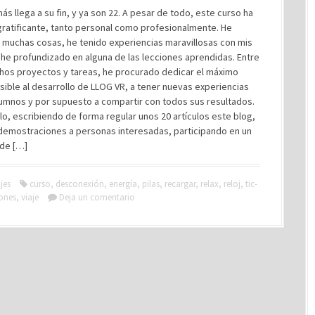
ás llega a su fin, y ya son 22. A pesar de todo, este curso ha
gratificante, tanto personal como profesionalmente. He
 muchas cosas, he tenido experiencias maravillosas con mis
he profundizado en alguna de las lecciones aprendidas. Entre
hos proyectos y tareas, he procurado dedicar el máximo
ible al desarrollo de LLOG VR, a tener nuevas experiencias
lumnos y por supuesto a compartir con todos sus resultados.
o, escribiendo de forma regular unos 20 artículos este blog,
demostraciones a personas interesadas, participando en un
de […]
jes
curso
,
desconexión
,
energía
,
pilas
,
recargar
,
relax
,
reloj
,
tic-
ones
,
viaje
Deja un comentario