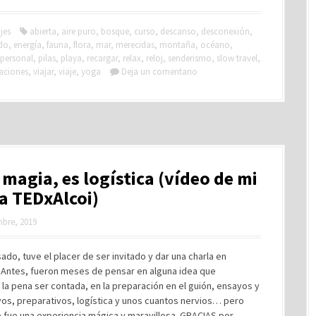
jes
abierta
,
aire puro
,
bosque
,
curso
,
descanso
,
desconexión
,
do
,
energía
,
fauna
,
flora
,
mar
,
merecidas
,
montaña
,
océano
,
personal
,
pilas
,
playa
,
recargar
,
relax
,
reloj
,
senderismo
,
slow travel
,
aciones
,
viajar
,
viaje
,
yoga
Deja un comentario
 magia, es logística (vídeo de mi
a TEDxAlcoi)
mbre, 2019
ado, tuve el placer de ser invitado y dar una charla en
. Antes, fueron meses de pensar en alguna idea que
la pena ser contada, en la preparación en el guión, ensayos y
os, preparativos, logística y unos cuantos nervios… pero
 fue una experiencia mágica y maravillosa. GRACIAS por