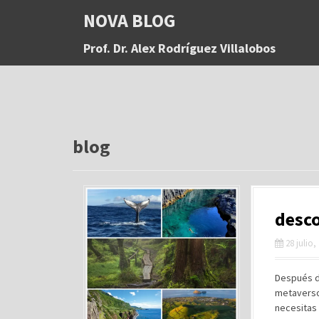
S
NOVA BLOG
a
l
Prof. Dr. Alex Rodríguez Villalobos
t
a
r
a
l
c
o
blog
n
t
e
n
desc
i
d
28 julio,
o
Después de
metaverso 
necesitas