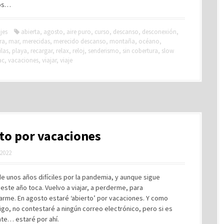
ios…
jes
abierta
,
agosto
,
aire puro
,
curso
,
descanso
,
desconexión
,
ra
,
mar
,
merecidas
,
merecido descanso
,
montaña
,
océano
,
ilas
,
playa
,
recargar
,
relax
,
reloj
,
senderismo
,
sin cobertura
,
slow
ac
,
vacaciones
,
viajar
,
viaje
to por vacaciones
 2022
 unos años difíciles por la pandemia, y aunque sigue
este año toca. Vuelvo a viajar, a perderme, para
arme. En agosto estaré ‘abierto’ por vacaciones. Y como
go, no contestaré a ningún correo electrónico, pero si es
nte… estaré por ahí.