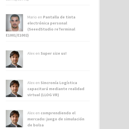
Mario en
Pantalla de tinta
electrónica personal
(SeeedStudio reTerminal
E1001/E1002)
Alex
en
Super size us!
Alex
en
Sincronía Logística
capacitará mediante realidad
virtual (LLOG VR)
Alex
en
comprendiendo el
mercado: juego de simulación
de bolsa