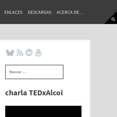
ENLACES
DESCARGAS
ACERCA DE…
B
u
s
c
a
charla TEDxAlcoi
r
: