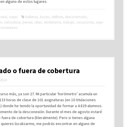
en alguno de estos lugares.
neral
,
viajes
ballenas
,
buceo
,
delfines
,
desconectado
,
ón
,
naturaleza
,
pensar
,
relax
,
senderismo
,
trabajo
,
vacaciones
,
viaje
 comentario
do o fuera de cobertura
 2024
urso más, ya son 27. Mi particular ‘horómetro’ acumula un
.133 horas de clase de 101 asignaturas (en 10 titulaciones
) donde he tenido la oportunidad de formar a 4.829 alumnos.
momento de la desconexión. Durante el mes de agosto estaré
fuera de cobertura (literalmente). Pero si tienes alguna
y quieres localizarme, me podrás encontrar en alguno de