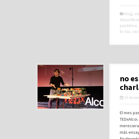
blog
,
via
desconfina
pandemia
,
tic-tac
,
vac
no es
charl
15 dicie
El mes pas
TEDxAlcoi
mereciera 
más ensay
finalmente