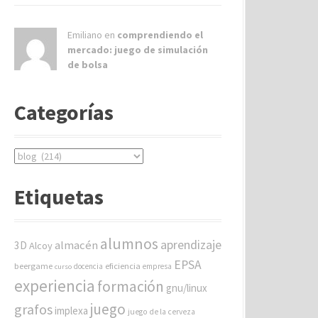
Emiliano en
comprendiendo el
mercado: juego de simulación
de bolsa
Categorías
C
a
t
Etiquetas
e
g
o
alumnos
aprendizaje
almacén
r
3D
Alcoy
í
EPSA
beergame
eficiencia
docencia
empresa
curso
a
experiencia
formación
gnu/linux
s
juego
grafos
implexa
juego de la cerveza