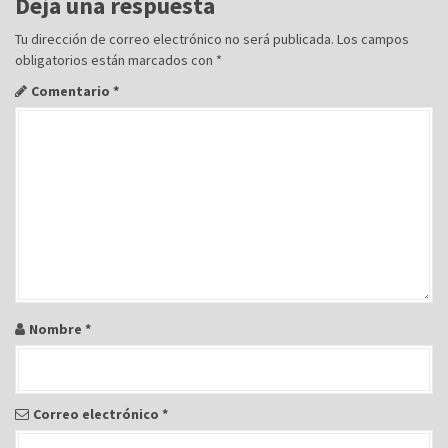
Deja una respuesta
a
c
Tu dirección de correo electrónico no será publicada.
Los campos
obligatorios están marcados con
*
i
ó
Comentario
*
n
d
e
e
n
t
r
a
Nombre
*
d
a
s
Correo electrónico
*