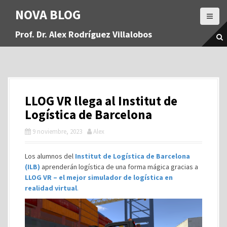
S
NOVA BLOG
a
l
Prof. Dr. Alex Rodríguez Villalobos
t
a
r
a
l
c
LLOG VR llega al Institut de
o
n
Logística de Barcelona
t
9 noviembre, 2023
Alex
e
n
i
Los alumnos del
Institut de Logística de Barcelona
d
(ILB)
aprenderán logística de una forma mágica gracias a
o
LLOG VR – el mejor simulador de logística en
realidad virtual
.