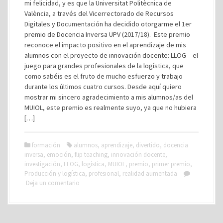
mi felicidad, y es que la Universitat Politècnica de
València, a través del Vicerrectorado de Recursos
Digitales y Documentación ha decidido otorgarme el 1er
premio de Docencia Inversa UPV (2017/18). Este premio
reconoce el impacto positivo en el aprendizaje de mis
alumnos con el proyecto de innovación docente: LLOG – el
juego para grandes profesionales de la logística, que
como sabéis es el fruto de mucho esfuerzo y trabajo
durante los últimos cuatro cursos. Desde aquí quiero
mostrar mi sincero agradecimiento a mis alumnos/as del
MUIOL, este premio es realmente suyo, ya que no hubiera
[…]
formación
alumnos
,
aprendizaje
,
divertido
,
docencia
inversa
,
emoción
,
flip teaching
,
innovación docente
,
investigación
,
LLOG
,
logística
,
MUIOL
,
premio
,
primer premio
,
Producción y logística
,
profesional
,
realidad aumentada
Deja un comentario