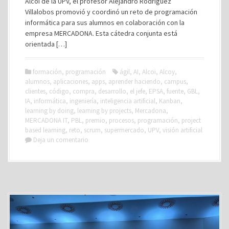
Alcoi de la UPV, el profesor Alejandro Rodríguez
Villalobos promovió y coordinó un reto de programación
informática para sus alumnos en colaboración con la
empresa MERCADONA. Esta cátedra conjunta está
orientada […]
formación
,
programación
ágil
,
AI
,
Alcoi
,
Alcoy
,
alumnos
,
aplicaciones
,
apps
,
aprender haciendo
,
campus
,
clientes
,
código
,
compra
,
desarrollo
,
el jefe
,
EPSA
,
fuente
,
GBL
,
IA
,
informática
,
ingeniería
,
inteligencia artificial
,
Kanban
,
learning by doing
,
learning by projects
,
Mercadona
,
MERCADONA IT
,
PBL
,
premio
,
procesos
,
programación
,
project
based learning
,
reto
,
scrum
,
supermercado
,
UPV
,
visión artificial
Deja un comentario