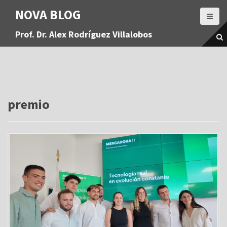
S
NOVA BLOG
a
l
Prof. Dr. Alex Rodríguez Villalobos
t
a
r
a
l
c
o
premio
n
t
e
n
i
d
o