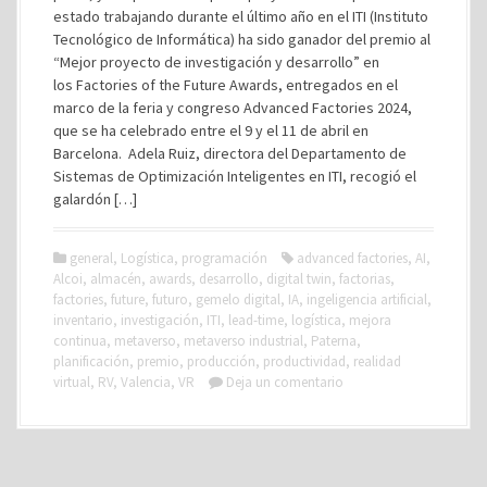
estado trabajando durante el último año en el ITI (Instituto
Tecnológico de Informática) ha sido ganador del premio al
“Mejor proyecto de investigación y desarrollo” en
los Factories of the Future Awards, entregados en el
marco de la feria y congreso Advanced Factories 2024,
que se ha celebrado entre el 9 y el 11 de abril en
Barcelona. Adela Ruiz, directora del Departamento de
Sistemas de Optimización Inteligentes en ITI, recogió el
galardón […]
general
,
Logística
,
programación
advanced factories
,
AI
,
Alcoi
,
almacén
,
awards
,
desarrollo
,
digital twin
,
factorias
,
factories
,
future
,
futuro
,
gemelo digital
,
IA
,
ingeligencia artificial
,
inventario
,
investigación
,
ITI
,
lead-time
,
logística
,
mejora
continua
,
metaverso
,
metaverso industrial
,
Paterna
,
planificación
,
premio
,
producción
,
productividad
,
realidad
virtual
,
RV
,
Valencia
,
VR
Deja un comentario