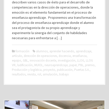
describen varios casos de éxito para el desarrollo de
competencias en la dirección de operaciones, donde la
emoción es el elemento fundamental en el proceso de
enseñanza-aprendizaje. Proponemos una transformación
del proceso de enseñanza-aprendizaje donde el alumno
sea el protagonista de su propio aprendizaje y
experimente la sinergia del conjunto de habilidades
necesarias para enfrentarse a […]
formación
alumnos
,
aprender haciendo
,
aprendizaje
,
artículo
,
dirección de operaciones
,
docencia
,
enseñanza
,
equipo
,
GBL
,
innovación docente
,
investigación
,
LLOG
,
LLOG
VR
,
ludificación
,
MUIOL
,
neuroaprendizaje
,
paper
,
PBL
,
premio
,
Producción y logística
,
proyecto
,
publicación
,
Puertas S.A.
,
resultados
,
revista
,
rol
,
simulación
,
trabajo