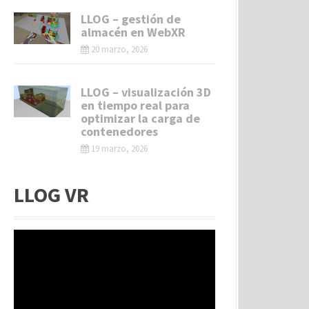
LLOG – gestión de
almacén en WebXR
20 marzo, 2026
LLOG – visualización 3D
en tiempo real para
optimizar la carga de
contenedores
19 marzo, 2026
LLOG VR