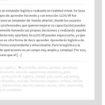
 un simulador logístico realizado en realidad virtual. Se basa
cipio de aprender haciendo y con emoción. LLOG VR fue
como un simulador de ‘mundo abierto’, donde los usuarios
o profesionales que quieren mejorar su capacitación) pueden
bremente tomando sus propias decisiones y realizando aquello
deren más oportuno. En LLOG VR puedes equivocarte, ya que
e es otra forma de decir aprender. Aprenderás logística de
forma sorprendente y emocionante. Pero la logística y la
 de operaciones es un campo muy amplio y complejo. Por eso,
ario que el […]
ón
,
Logística
actividades
,
alumno
,
aprender
,
aprendizaje
,
documento
,
emoción
,
expediciones
,
experiencia
,
gratis
,
o
,
LLOG
,
LLOG VR
,
logística
,
manual
,
paso a paso
,
pdf
,
picking
,
n de pedidos
,
procesos
,
Producción y logística
,
profesor
,
realidad
a
,
realidad virtual
,
reto
,
RV
,
software
,
usuario
,
vídeo
,
virtual reality
,
a un comentario