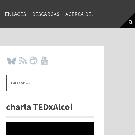
ENLACES
DESCARGAS
ACERCA DE…
B
u
s
c
a
charla TEDxAlcoi
r
: