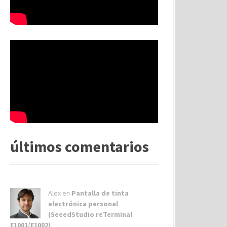
últimos comentarios
Alex
en
Pantalla de tinta
electrónica personal
(SeeedStudio reTerminal
E1001/E1002)