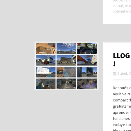
procesos
,
P
virtual
,
ret
comentari
LLOG 
!
9 abril, 
Después de
aquí! Se t
compartir
gratuitam
aprender t
funciones 
incluye t
blog, y c