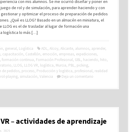
periencia con mis alumnos. Se me ocurrió diseñar y poner en
juego de rol y de simulación, para aprender-haciendo y con
 gestionar y optimizar el proceso de preparación de pedidos
ones. ¿Qué es LLOG? Basado en un almacén en miniatura, el
e LLOG es el de trasladar al lugar de formación una
a logística lo más […]
ón
,
general
,
Logística
ADL
,
Alcoy
,
Alicante
,
alumnos
,
aprender
,
e
,
capacitación
,
Castellón
,
emoción
,
empresas
,
expediciones
,
,
formación continua
,
Formación Profesional
,
GBL
,
haciendo
,
hito
,
ratorio
,
LLOG
,
LLOG VR
,
logística
,
Murcia
,
PBL
,
picking
,
n de pedidos
,
proceso
,
Producción y logística
,
profesional
,
realidad
,
rol-playing
,
simulación
,
Valencia
Deja un comentario
VR – actividades de aprendizaje
e, 2021