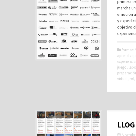
primera ex
marcha un 
emoción a
y expedici
objetivo d
experienci
formaci
aprendizaj
experiencia
juego
,
labo
preparació
virtual
,
rol
LLOG 
5 octubr