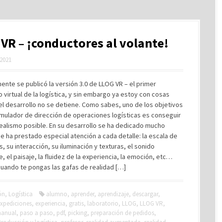
VR – ¡conductores al volante!
 2021
nte se publicó la versión 3.0 de LLOG VR – el primer
o virtual de la logística, y sin embargo ya estoy con cosas
l desarrollo no se detiene. Como sabes, uno de los objetivos
mulador de dirección de operaciones logísticas es conseguir
ealismo posible. En su desarrollo se ha dedicado mucho
e ha prestado especial atención a cada detalle: la escala de
s, su interacción, su iluminación y texturas, el sonido
, el paisaje, la fluidez de la experiencia, la emoción, etc…
uando te pongas las gafas de realidad […]
ón
,
Logística
alumno
,
aprender
,
aprendizaje
,
descargar
,
xpediciones
,
experiencia
,
gratis
,
laboratorio
,
LLOG
,
LLOG VR
,
anual
,
paso a paso
,
pdf
,
picking
,
preparación de pedidos
,