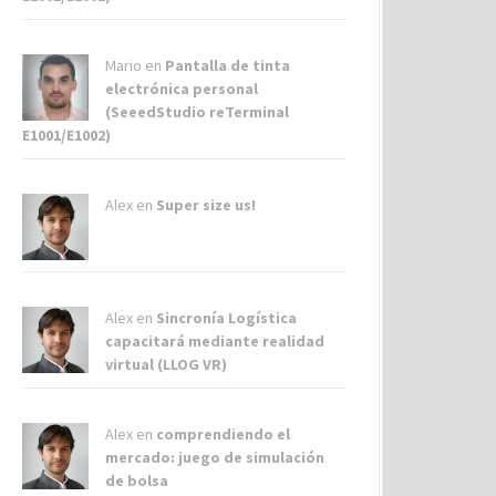
Mario en
Pantalla de tinta
electrónica personal
(SeeedStudio reTerminal
E1001/E1002)
Alex
en
Super size us!
Alex
en
Sincronía Logística
capacitará mediante realidad
virtual (LLOG VR)
Alex
en
comprendiendo el
mercado: juego de simulación
de bolsa