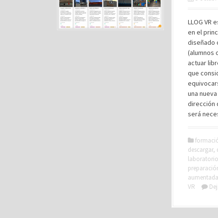
LLOG VR es
en el prin
diseñado 
(alumnos 
actuar li
que consi
equivocars
una nueva 
dirección
será neces
formaci
descargar
,
laboratori
preparació
aumentad
VR
Dej