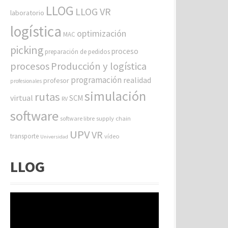
LLOG
LLOG VR
laboratorio
logística
optimización
MAC
picking
proceso
preparación de pedidos
procesos
Producción y logística
programación
realidad
profesor
profesionales
simulación
rutas
virtual
SCM
RV
software
software libre
supply chain
UPV
VR
transporte
vídeo
Universidad
LLOG