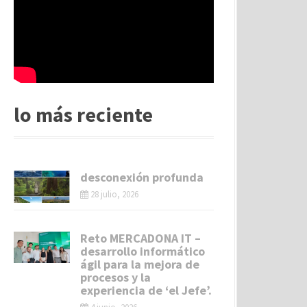
lo más reciente
desconexión profunda
28 julio, 2026
Reto MERCADONA IT –
desarrollo informático
ágil para la mejora de
procesos y la
experiencia de ‘el Jefe’.