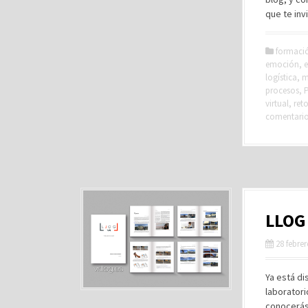
que te in
formaci
emoción
,
e
logística
,
m
procesos
,
P
virtual
,
ret
comentari
LLOG 
28 febre
Ya está di
laboratori
conocerás