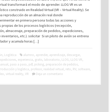
irtual transformará el modo de aprender. LLOG VR es un
ístico construido en Realidad Virtual (VR – Virtual Reality). Se
una reproducción de un almacén real donde
erimentar en primera persona todas las acciones y
 propias de los procesos logísticos (recepción,
ón, almacenaje, preparación de pedidos, expediciones,
 inventarios, etc.). solicitar Si un piloto de avión se entrena
lador y acumula horas […]
ón
,
Logística
alumno
,
aprender
,
aprendizaje
,
descargar
,
xpediciones
,
experiencia
,
gratis
,
laboratorio
,
LLOG
,
LLOG VR
,
anual
,
paso a paso
,
pdf
,
picking
,
preparación de pedidos
,
roducción y logística
,
profesor
,
realidad virtual
,
reto
,
RV
,
software
,
deo
,
virtual reality
,
VR
Deja un comentario