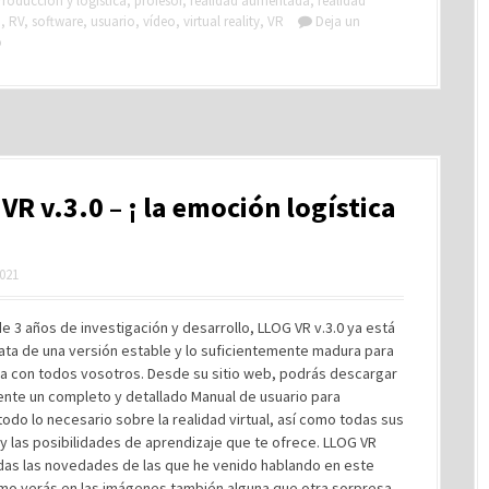
roducción y logística
,
profesor
,
realidad aumentada
,
realidad
o
,
RV
,
software
,
usuario
,
vídeo
,
virtual reality
,
VR
Deja un
o
VR v.3.0 – ¡ la emoción logística
2021
 3 años de investigación y desarrollo, LLOG VR v.3.0 ya está
rata de una versión estable y lo suficientemente madura para
la con todos vosotros. Desde su sitio web, podrás descargar
ente un completo y detallado Manual de usuario para
odo lo necesario sobre la realidad virtual, así como todas sus
y las posibilidades de aprendizaje que te ofrece. LLOG VR
odas las novedades de las que he venido hablando en este
omo verás en las imágenes también alguna que otra sorpresa