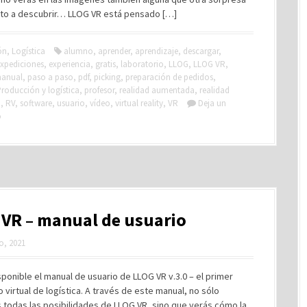
vito a descubrir… LLOG VR está pensado […]
ón
,
Logística
alumno
,
aprender
,
aprendizaje
,
descargar
,
xpediciones
,
experiencia
,
gratis
,
laboratorio
,
LLOG
,
LLOG VR
,
anual
,
paso a paso
,
pdf
,
picking
,
preparación de pedidos
,
roducción y logística
,
profesor
,
realidad aumentada
,
realidad
o
,
RV
,
software
,
usuario
,
vídeo
,
virtual reality
,
VR
Deja un
o
VR – manual de usuario
ro, 2021
sponible el manual de usuario de LLOG VR v.3.0 – el primer
o virtual de logística. A través de este manual, no sólo
 todas las posibilidades de LLOG VR, sino que verás cómo la