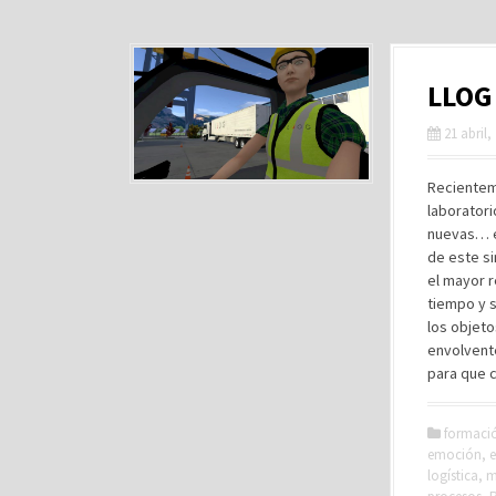
LLOG 
21 abril,
Recienteme
laboratori
nuevas… e
de este si
el mayor r
tiempo y s
los objeto
envolvente
para que c
formaci
emoción
,
e
logística
,
m