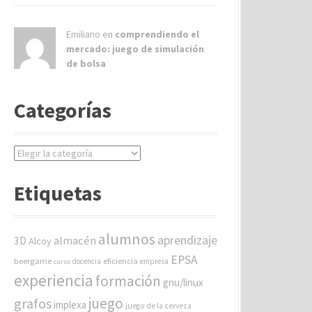
Emiliano en
comprendiendo el
mercado: juego de simulación
de bolsa
Categorías
C
a
t
Etiquetas
e
g
o
alumnos
aprendizaje
almacén
r
3D
Alcoy
í
EPSA
beergame
eficiencia
docencia
empresa
curso
a
experiencia
formación
gnu/linux
s
juego
grafos
implexa
juego de la cerveza