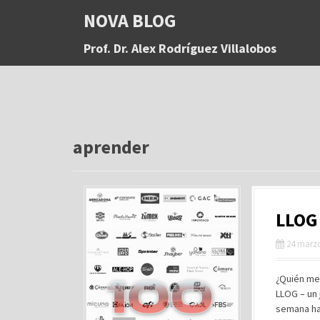
S
NOVA BLOG
a
l
Prof. Dr. Alex Rodríguez Villalobos
t
a
r
a
l
c
o
aprender
n
t
e
n
LLOG
i
d
24 marzo
o
¿Quién me
LLOG – un 
semana ha 