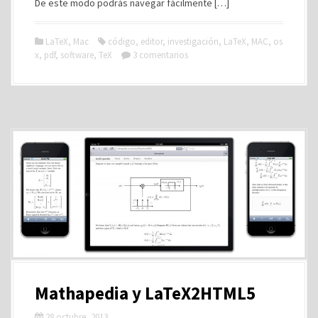
De este modo podrás navegar fácilmente […]
LaTeX
,
Mac
código
,
editor
,
investigación
,
LaTeX
,
MAC
,
os
x
,
pdf
,
software
,
TeX
3 comentarios
Mathapedia y LaTeX2HTML5
28 octubre, 2013