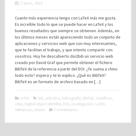
17 junio, 2014
Cuanto más experiencia tengo con LaTeX más me gusta.
Es increíble todo lo que se puede hacer en LaTeX y los
buenos resultados que siempre se obtienen. Además, en
los últimos meses están apareciendo todo un conjunto de
aplicaciones y servicios web que son muy interesantes,
que te facilitan el trabajo, y que intento compartir con
vosotros. Hoy he descubierto doi2bib un servicio web
creado por David Graf que permite obtener el fichero
BibTeX de la referencia a partir del DOI. ¿Te suena a chino
todo esto? espera y te lo explico. ¿Qué es BibTeX?
BibTeX es un formato de archivo basado en […]
LaTeX
.bib
,
artículos
,
bibliografía
,
BibTeX
,
científicos
,
citas
,
Digital object identifier
,
DOI
,
investigación
,
LaTeX
,
referencias
,
revista
2 comentarios