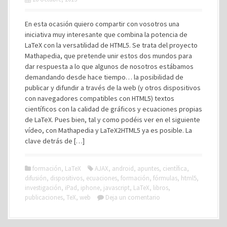
En esta ocasión quiero compartir con vosotros una
iniciativa muy interesante que combina la potencia de
LaTeX con la versatilidad de HTML5. Se trata del proyecto
Mathapedia, que pretende unir estos dos mundos para
dar respuesta a lo que algunos de nosotros estábamos
demandando desde hace tiempo… la posibilidad de
publicar y difundir a través de la web (y otros dispositivos
con navegadores compatibles con HTML5) textos
científicos con la calidad de gráficos y ecuaciones propias
de LaTeX. Pues bien, tal y como podéis ver en el siguiente
vídeo, con Mathapedia y LaTeX2HTML5 ya es posible. La
clave detrás de […]
formación
,
LaTeX
AJAX
,
android
,
apuntes
,
científica
,
difusión
,
dispositivos
,
ecuaciones
,
formación
,
fórmulas
,
html5
,
investigación
,
iPad
,
iphone
,
javascript
,
LaTeX
,
libros
,
publicaciones
,
TeX
,
web
Deja un comentario