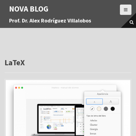
S
NOVA BLOG
a
l
Prof. Dr. Alex Rodríguez Villalobos
t
a
r
a
l
c
o
LaTeX
n
t
e
n
i
d
o