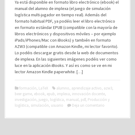
Ya está disponible en formato libro electrónico (ebook) el
manual del alumno de implexa (el juego de simulación
logística multi-jugador en tiempo real). Además del
formato habitual PDF, ya podéis leer el libro electrónico
en formato estándar EPUB (compatible con la mayoría de
libros electrónicos y dispositivos móviles – por ejemplo
iPads/iPhones/Mac con iBooks) y también en formato
AZW3 (compatible con Amazon Kindle, mi lector favorito).
Lo podéis descargar gratis desde la web de documentos
de implexa. En las siguientes imágenes podéis ver como
luce en la aplicación iBooks. Y así es como se ve en mi
lector Amazon Kindle paperwhite. […]
formación
,
LaTeX
alumno
,
aprendizaje activo
,
azw3
,
beer game
,
ebook
,
epub
,
implexa
,
innovación docente
,
investigación
,
juego
,
logística
,
manual
,
pdf
,
Producción y
logística
,
simulación
,
usuario
Deja un comentario