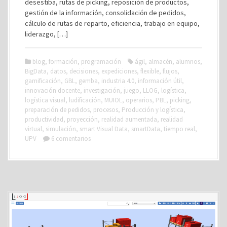
desestiba, rutas de picking, reposición de productos,
gestión de la información, consolidación de pedidos,
cálculo de rutas de reparto, eficiencia, trabajo en equipo,
liderazgo, […]
blog
,
formación
,
programación
ágil
,
almacén
,
alumnos
,
BigData
,
datos
,
decisiones
,
expediciones
,
flexible
,
flujos
,
gamificación
,
GBL
,
gemba
,
industria 4.0
,
información útil
,
innovación docente
,
investigación
,
juego
,
LLOG
,
logística
,
logística visual
,
ludificación
,
MUIOL
,
operarios
,
PBL
,
picking
,
preparación de pedidos
,
procesos
,
Producción y logística
,
productividad
,
proyección
,
realidad aumentada
,
realidad
virtual
,
simulación
,
smart Visual Data
,
smartData
,
tiempo real
,
UPV
6 comentarios