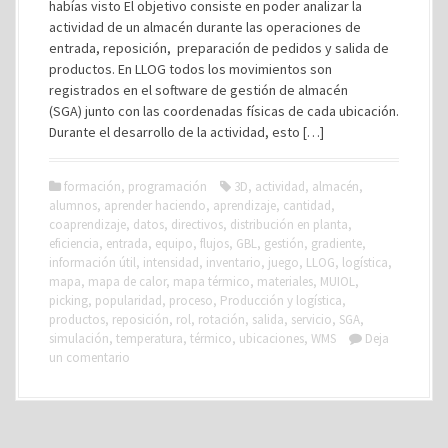
habías visto El objetivo consiste en poder analizar la
actividad de un almacén durante las operaciones de
entrada, reposición, preparación de pedidos y salida de
productos. En LLOG todos los movimientos son
registrados en el software de gestión de almacén
(SGA) junto con las coordenadas físicas de cada ubicación.
Durante el desarrollo de la actividad, esto […]
formación
,
programación
3D
,
actividad
,
almacén
,
alumnos
,
aprender haciendo
,
aprendizaje
,
cantidad
,
coaprendizaje
,
datos
,
directivos
,
distribución en planta
,
eficiencia
,
entrada
,
equipo
,
flujos
,
GBL
,
gestión
,
gradiente
,
información útil
,
intensidad
,
inventario
,
juego
,
LLOG
,
logística
,
mapa
,
mapa de calor
,
mapa térmico
,
materiales
,
MUIOL
,
picking
,
popularidad
,
proceso
,
Producción y logística
,
productos
,
reposición
,
rol
,
rotación
,
salida
,
servicio
,
SGA
,
simulación
,
temperatura
,
térmico
,
ubicaciones
,
WMS
Deja
un comentario