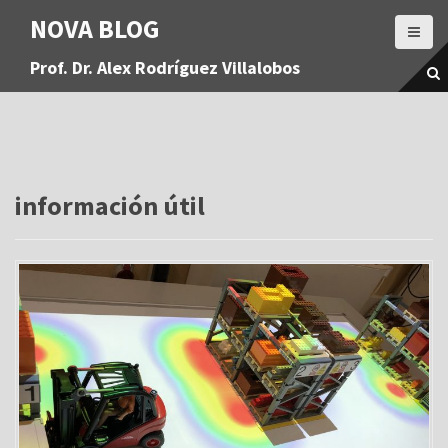
S
NOVA BLOG
a
l
Prof. Dr. Alex Rodríguez Villalobos
t
a
r
a
l
c
o
información útil
n
t
e
n
i
d
o