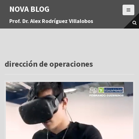
S
NOVA BLOG
a
l
Prof. Dr. Alex Rodríguez Villalobos
t
a
r
a
l
c
o
dirección de operaciones
n
t
e
n
i
d
o