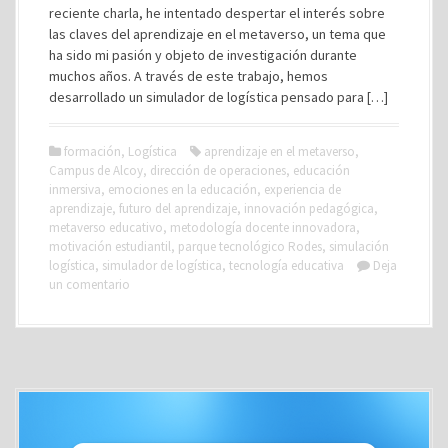
reciente charla, he intentado despertar el interés sobre
las claves del aprendizaje en el metaverso, un tema que
ha sido mi pasión y objeto de investigación durante
muchos años. A través de este trabajo, hemos
desarrollado un simulador de logística pensado para […]
formación
,
Logística
aprendizaje en el metaverso
,
Campus de Alcoy
,
dirección de operaciones
,
educación
inmersiva
,
emociones en la educación
,
experiencia de
aprendizaje
,
futuro del aprendizaje
,
innovación pedagógica
,
metaverso educativo
,
metodología docente innovadora
,
motivación estudiantil
,
parque tecnológico Rodes
,
simulación
logística
,
simulador de logística
,
tecnología educativa
Deja
un comentario