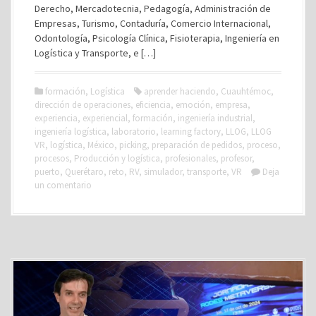
Derecho, Mercadotecnia, Pedagogía, Administración de
Empresas, Turismo, Contaduría, Comercio Internacional,
Odontología, Psicología Clínica, Fisioterapia, Ingeniería en
Logística y Transporte, e […]
formación
,
Logística
aprender haciendo
,
Cuauhtémoc
,
dirección de operaciones
,
eficiencia
,
emoción
,
empresa
,
experiencia
,
experiencial
,
formación
,
ingeniería industrial
,
ingeniería logística
,
laboratorio
,
learning factory
,
LLOG
,
LLOG
VR
,
logística
,
México
,
picking
,
preparación de pedidos
,
proceso
,
procesos
,
Producción y logística
,
profesionales
,
profesor
,
puerto
,
Querétaro
,
reto
,
RV
,
simulador
,
transporte
,
VR
Deja
un comentario