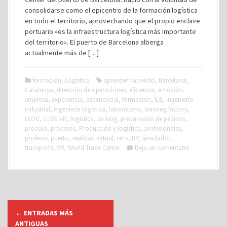
consolidarse como el epicentro de la formación logística
en todo el territorio, aprovechando que el propio enclave
portuario «es la infraestructura logística más importante
del territorio». El puerto de Barcelona alberga
actualmente más de […]
formación
,
Logística
aprender haciendo
,
Barcelona
,
Catalunya
,
dirección de operaciones
,
eficiencia
,
emoción
,
empresa
,
experiencia
,
experiencial
,
formación
,
ILB
,
ingeniería
industrial
,
ingeniería logística
,
laboratorio
,
learning factory
,
LLOG
,
LLOG VR
,
logística
,
picking
,
preparación de pedidos
,
proceso
,
procesos
,
Producción y logística
,
profesionales
,
profesor
,
puerto
,
realidad virtual
,
reto
,
RV
,
simulador
,
transporte
,
VR
,
World Trade Center
Deja un comentario
I
←
ENTRADAS MÁS
r
ANTIGUAS