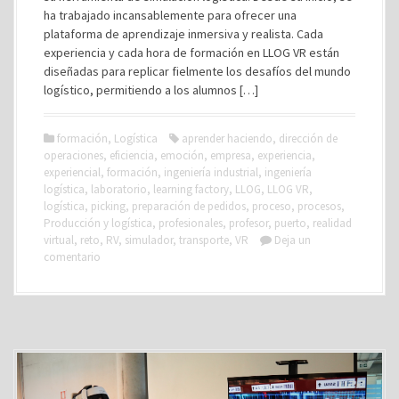
ha trabajado incansablemente para ofrecer una
plataforma de aprendizaje inmersiva y realista. Cada
experiencia y cada hora de formación en LLOG VR están
diseñadas para replicar fielmente los desafíos del mundo
logístico, permitiendo a los alumnos […]
formación
,
Logística
aprender haciendo
,
dirección de
operaciones
,
eficiencia
,
emoción
,
empresa
,
experiencia
,
experiencial
,
formación
,
ingeniería industrial
,
ingeniería
logística
,
laboratorio
,
learning factory
,
LLOG
,
LLOG VR
,
logística
,
picking
,
preparación de pedidos
,
proceso
,
procesos
,
Producción y logística
,
profesionales
,
profesor
,
puerto
,
realidad
virtual
,
reto
,
RV
,
simulador
,
transporte
,
VR
Deja un
comentario