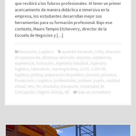
que recibirá a los futuros profesionales. Al tener un primer
acercamiento de manera didáctica e inmersiva en la
empresa, los estudiantes desarrollan mejor sus
herramientas para su formación profesional. Bajo ese
contexto, Mauro Tempio Etcheverry, director de la
Escuela de Negocios y […]
formación
,
Logística
aprender haciendo
,
Chile
,
dirección
de operaciones
,
eficiencia
,
emoción
,
empresa
,
experiencia
,
experiencial
,
formación
,
ingeniería industrial
,
ingeniería
logística
,
laboratorio
,
learning factory
,
LLOG
,
LLOG VR
,
logística
,
picking
,
preparación de pedidos
,
proceso
,
procesos
,
Producción y logística
,
profesionales
,
profesor
,
puerto
,
realidad
virtual
,
reto
,
RV
,
simulador
,
transporte
,
Universidad de
Concepción
,
Virginio Gómez
,
VR
Deja un comentario