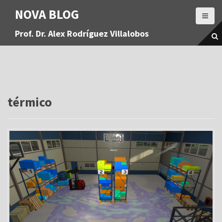
S
NOVA BLOG
a
l
Prof. Dr. Alex Rodríguez Villalobos
t
a
r
a
l
c
o
térmico
n
t
e
n
i
d
o