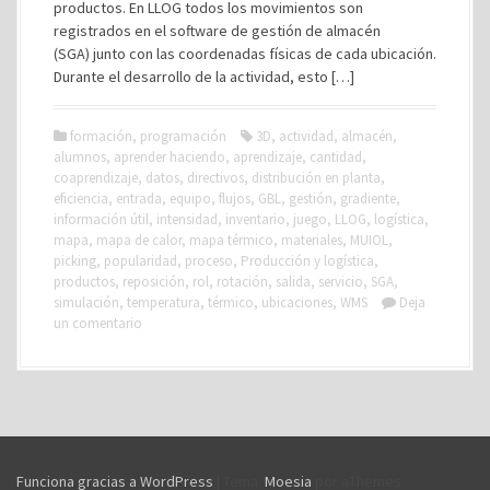
productos. En LLOG todos los movimientos son
registrados en el software de gestión de almacén
(SGA) junto con las coordenadas físicas de cada ubicación.
Durante el desarrollo de la actividad, esto […]
formación
,
programación
3D
,
actividad
,
almacén
,
alumnos
,
aprender haciendo
,
aprendizaje
,
cantidad
,
coaprendizaje
,
datos
,
directivos
,
distribución en planta
,
eficiencia
,
entrada
,
equipo
,
flujos
,
GBL
,
gestión
,
gradiente
,
información útil
,
intensidad
,
inventario
,
juego
,
LLOG
,
logística
,
mapa
,
mapa de calor
,
mapa térmico
,
materiales
,
MUIOL
,
picking
,
popularidad
,
proceso
,
Producción y logística
,
productos
,
reposición
,
rol
,
rotación
,
salida
,
servicio
,
SGA
,
simulación
,
temperatura
,
térmico
,
ubicaciones
,
WMS
Deja
un comentario
Funciona gracias a WordPress
|
Tema:
Moesia
por aThemes