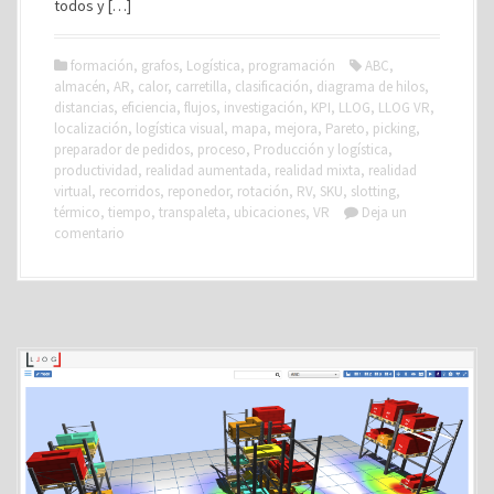
todos y […]
formación
,
grafos
,
Logística
,
programación
ABC
,
almacén
,
AR
,
calor
,
carretilla
,
clasificación
,
diagrama de hilos
,
distancias
,
eficiencia
,
flujos
,
investigación
,
KPI
,
LLOG
,
LLOG VR
,
localización
,
logística visual
,
mapa
,
mejora
,
Pareto
,
picking
,
preparador de pedidos
,
proceso
,
Producción y logística
,
productividad
,
realidad aumentada
,
realidad mixta
,
realidad
virtual
,
recorridos
,
reponedor
,
rotación
,
RV
,
SKU
,
slotting
,
térmico
,
tiempo
,
transpaleta
,
ubicaciones
,
VR
Deja un
comentario