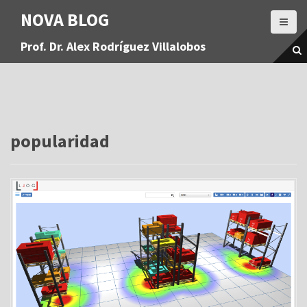
S
NOVA BLOG
a
l
Prof. Dr. Alex Rodríguez Villalobos
t
a
r
a
l
c
o
popularidad
n
t
e
n
i
d
o