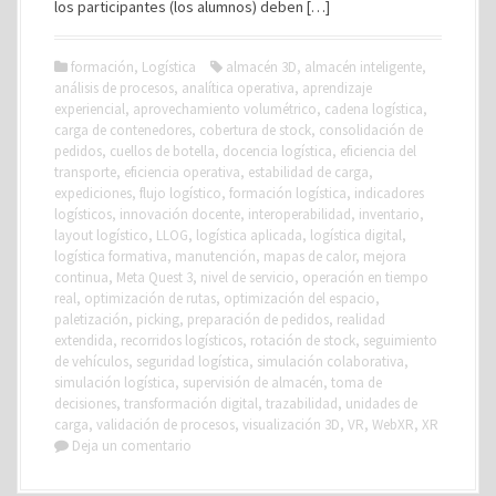
los participantes (los alumnos) deben […]
formación
,
Logística
almacén 3D
,
almacén inteligente
,
análisis de procesos
,
analítica operativa
,
aprendizaje
experiencial
,
aprovechamiento volumétrico
,
cadena logística
,
carga de contenedores
,
cobertura de stock
,
consolidación de
pedidos
,
cuellos de botella
,
docencia logística
,
eficiencia del
transporte
,
eficiencia operativa
,
estabilidad de carga
,
expediciones
,
flujo logístico
,
formación logística
,
indicadores
logísticos
,
innovación docente
,
interoperabilidad
,
inventario
,
layout logístico
,
LLOG
,
logística aplicada
,
logística digital
,
logística formativa
,
manutención
,
mapas de calor
,
mejora
continua
,
Meta Quest 3
,
nivel de servicio
,
operación en tiempo
real
,
optimización de rutas
,
optimización del espacio
,
paletización
,
picking
,
preparación de pedidos
,
realidad
extendida
,
recorridos logísticos
,
rotación de stock
,
seguimiento
de vehículos
,
seguridad logística
,
simulación colaborativa
,
simulación logística
,
supervisión de almacén
,
toma de
decisiones
,
transformación digital
,
trazabilidad
,
unidades de
carga
,
validación de procesos
,
visualización 3D
,
VR
,
WebXR
,
XR
Deja un comentario