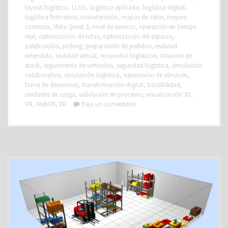
layout logístico
,
LLOG
,
logística aplicada
,
logística digital
,
logística formativa
,
manutención
,
mapas de calor
,
mejora
continua
,
Meta Quest 3
,
nivel de servicio
,
operación en tiempo
real
,
optimización de rutas
,
optimización del espacio
,
paletización
,
picking
,
preparación de pedidos
,
realidad
extendida
,
realidad virtual
,
recorridos logísticos
,
rotación de
stock
,
seguimiento de vehículos
,
seguridad logística
,
simulación
colaborativa
,
simulación logística
,
supervisión de almacén
,
toma de decisiones
,
transformación digital
,
trazabilidad
,
unidades de carga
,
validación de procesos
,
visualización 3D
,
VR
,
WebXR
,
XR
Deja un comentario