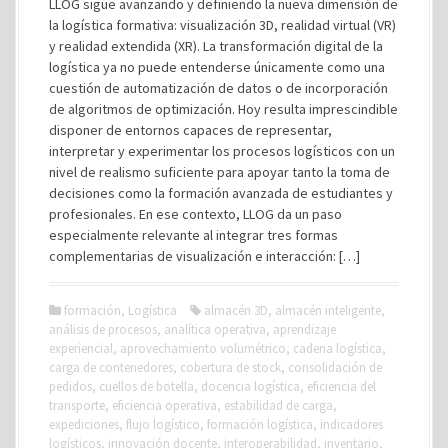
LLOG sigue avanzando y definiendo la nueva dimensión de
la logística formativa: visualización 3D, realidad virtual (VR)
y realidad extendida (XR). La transformación digital de la
logística ya no puede entenderse únicamente como una
cuestión de automatización de datos o de incorporación
de algoritmos de optimización. Hoy resulta imprescindible
disponer de entornos capaces de representar,
interpretar y experimentar los procesos logísticos con un
nivel de realismo suficiente para apoyar tanto la toma de
decisiones como la formación avanzada de estudiantes y
profesionales. En ese contexto, LLOG da un paso
especialmente relevante al integrar tres formas
complementarias de visualización e interacción: […]
formación
,
Logística
almacén 3D
,
almacén inteligente
,
análisis de procesos
,
analítica operativa
,
aprendizaje
experiencial
,
aprovechamiento volumétrico
,
cadena logística
,
carga de contenedores
,
cobertura de stock
,
consolidación de
pedidos
,
cuellos de botella
,
docencia logística
,
eficiencia del
transporte
,
eficiencia operativa
,
estabilidad de carga
,
expediciones
,
flujo logístico
,
formación logística
,
indicadores
logísticos
,
innovación docente
,
interoperabilidad
,
inventario
,