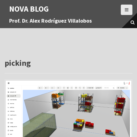
S
NOVA BLOG
a
l
Prof. Dr. Alex Rodríguez Villalobos
t
a
r
a
l
c
o
picking
n
t
e
n
i
d
o