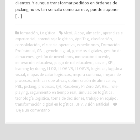
clientes. Y aunque transformar pedidos en órdenes de
picking no es tan sencillo como parece, puede suponer
[…]
formación
,
Logística
Alcoi
,
Alcoy
,
almacén
,
aprendizaje
experiencial
,
aprendizaje logístico
,
AprilTag
,
clasificación
,
consolidación
,
eficiencia operativa
,
expediciones
,
Formación
Profesional
,
GBL
,
gemelo digital
,
gemelos digitales
,
gestión de
almacenes
,
gestión de inventarios
,
innovación docente
,
innovación educativa
,
juego de rol educativo
,
kaizen
,
KPI
,
learning by doing
,
LLOG
,
LLOG VR
,
LLOGVR
,
logística
,
logística
visual
,
mapas de calor logísticos
,
mejora continua
,
mejora de
procesos
,
métricas operativas
,
optimización de almacenes
,
PBL
,
picking
,
procesos
,
QR
,
Raspberry Pi Zero 2W
,
RBL
,
role-
playing
,
seguimiento en tiempo real
,
simulación logística
,
tecnología logística
,
toma de decisiones
,
trabajo en equipo
,
transformación digital en logística
,
UPV
,
visión artificial
Deja un comentario