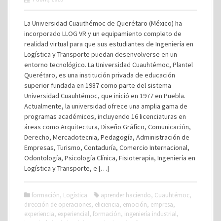
La Universidad Cuauthémoc de Querétaro (México) ha
incorporado LLOG VR y un equipamiento completo de
realidad virtual para que sus estudiantes de Ingeniería en
Logística y Transporte puedan desenvolverse en un
entorno tecnológico. La Universidad Cuauhtémoc, Plantel
Querétaro, es una institución privada de educación
superior fundada en 1987 como parte del sistema
Universidad Cuauhtémoc, que inició en 1977 en Puebla.
Actualmente, la universidad ofrece una amplia gama de
programas académicos, incluyendo 16 licenciaturas en
áreas como Arquitectura, Diseño Gráfico, Comunicación,
Derecho, Mercadotecnia, Pedagogía, Administración de
Empresas, Turismo, Contaduría, Comercio Internacional,
Odontología, Psicología Clínica, Fisioterapia, Ingeniería en
Logística y Transporte, e […]
formación
,
Logística
aprender haciendo
,
Cuauhtémoc
,
dirección de operaciones
,
eficiencia
,
emoción
,
empresa
,
experiencia
,
experiencial
,
formación
,
ingeniería industrial
,