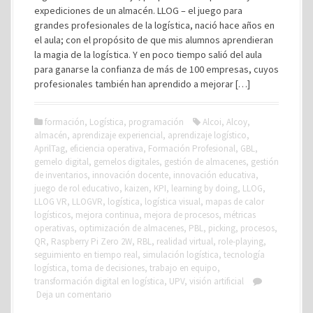
expediciones de un almacén. LLOG – el juego para
grandes profesionales de la logística, nació hace años en
el aula; con el propósito de que mis alumnos aprendieran
la magia de la logística. Y en poco tiempo salió del aula
para ganarse la confianza de más de 100 empresas, cuyos
profesionales también han aprendido a mejorar […]
formación
,
Logística
,
programación
Alcoi
,
Alcoy
,
almacén
,
aprendizaje experiencial
,
aprendizaje logístico
,
AprilTag
,
eficiencia operativa
,
Formación Profesional
,
GBL
,
gemelo digital
,
gemelos digitales
,
gestión de almacenes
,
gestión
de inventarios
,
innovación docente
,
innovación educativa
,
juego de rol educativo
,
kaizen
,
KPI
,
learning by doing
,
LLOG
,
LLOG VR
,
LLOGVR
,
logística
,
logística visual
,
mapas de calor
logísticos
,
mejora continua
,
mejora de procesos
,
métricas
operativas
,
optimización de almacenes
,
PBL
,
picking
,
procesos
,
QR
,
Raspberry Pi Zero 2W
,
RBL
,
realidad virtual
,
role-playing
,
seguimiento en tiempo real
,
simulación logística
,
tecnología
logística
,
toma de decisiones
,
trabajo en equipo
,
transformación digital en logística
,
UPV
,
visión artificial
Deja un comentario