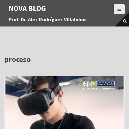
S
NOVA BLOG
a
l
Prof. Dr. Alex Rodríguez Villalobos
t
a
r
a
l
c
o
proceso
n
t
e
n
i
d
o