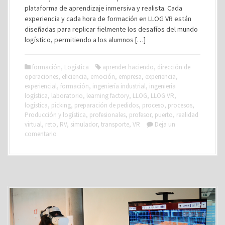
plataforma de aprendizaje inmersiva y realista. Cada
experiencia y cada hora de formación en LLOG VR están
diseñadas para replicar fielmente los desafíos del mundo
logístico, permitiendo a los alumnos […]
formación
,
Logística
aprender haciendo
,
dirección de
operaciones
,
eficiencia
,
emoción
,
empresa
,
experiencia
,
experiencial
,
formación
,
ingeniería industrial
,
ingeniería
logística
,
laboratorio
,
learning factory
,
LLOG
,
LLOG VR
,
logística
,
picking
,
preparación de pedidos
,
proceso
,
procesos
,
Producción y logística
,
profesionales
,
profesor
,
puerto
,
realidad
virtual
,
reto
,
RV
,
simulador
,
transporte
,
VR
Deja un
comentario