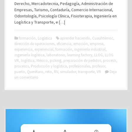
Derecho, Mercadotecnia, Pedagogía, Administración de
Empresas, Turismo, Contaduría, Comercio Internacional,
Odontología, Psicología Clínica, Fisioterapia, Ingeniería en
Logística y Transporte, e […]
formación
,
Logística
aprender haciendo
,
Cuauhtémoc
,
dirección de operaciones
,
eficiencia
,
emoción
,
empresa
,
experiencia
,
experiencial
,
formación
,
ingeniería industrial
,
ingeniería logística
,
laboratorio
,
learning factory
,
LLOG
,
LLOG
VR
,
logística
,
México
,
picking
,
preparación de pedidos
,
proceso
,
procesos
,
Producción y logística
,
profesionales
,
profesor
,
puerto
,
Querétaro
,
reto
,
RV
,
simulador
,
transporte
,
VR
Deja
un comentario