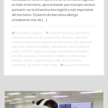
en todo el territorio, aprovechando que el propio enclave
portuario «es la infraestructura logística más importante
del territorio». El puerto de Barcelona alberga
actualmente más de […]
formación
,
Logística
aprender haciendo
,
Barcelona
,
Catalunya
,
dirección de operaciones
,
eficiencia
,
emoción
,
empresa
,
experiencia
,
experiencial
,
formación
,
ILB
,
ingeniería
industrial
,
ingeniería logística
,
laboratorio
,
learning factory
,
LLOG
,
LLOG VR
,
logística
,
picking
,
preparación de pedidos
,
proceso
,
procesos
,
Producción y logística
,
profesionales
,
profesor
,
puerto
,
realidad virtual
,
reto
,
RV
,
simulador
,
transporte
,
VR
,
World Trade Center
Deja un comentario