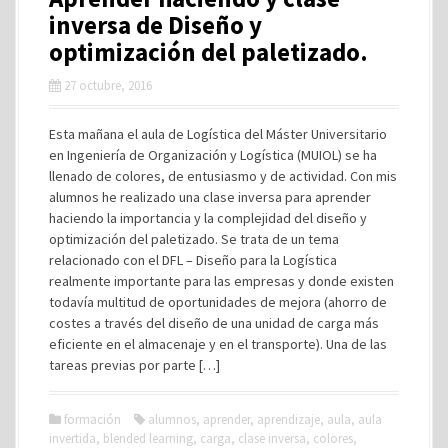
inversa de Diseño y
optimización del paletizado.
27 octubre, 2016
Esta mañana el aula de Logística del Máster Universitario
en Ingeniería de Organización y Logística (MUIOL) se ha
llenado de colores, de entusiasmo y de actividad. Con mis
alumnos he realizado una clase inversa para aprender
haciendo la importancia y la complejidad del diseño y
optimización del paletizado. Se trata de un tema
relacionado con el DFL – Diseño para la Logística
realmente importante para las empresas y donde existen
todavía multitud de oportunidades de mejora (ahorro de
costes a través del diseño de una unidad de carga más
eficiente en el almacenaje y en el transporte). Una de las
tareas previas por parte […]
formación
alumnos
,
aprender
,
aprendizaje
,
aula
,
aula
invertida
,
blended learning
,
carga
,
clase inversa
,
colores
,