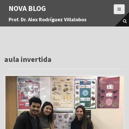
S
NOVA BLOG
a
l
Prof. Dr. Alex Rodríguez Villalobos
t
a
r
a
l
c
o
aula invertida
n
t
e
n
i
d
o