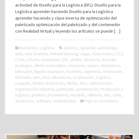
actividad de Diseño para la Logística (DFL): Diseño para la
Logística aprender haciendo Diseño para la Logística
aprender haciendo y clase inversa de optimización del
paletizado optimización del paletizado y del contenedor
con Realidad Virtual y leyendo los artículos se puede […]
formación
,
Logística
alumnos
,
aprender
,
aprendizaje
,
aula
,
aula invertida
,
blended learning
,
carga
,
clase inversa
,
CO2
,
CO2e
,
colores
,
contenedor
,
DFL
,
diseño
,
docencia
,
docente
,
ecológico
,
efecto invernadero
,
emisiones
,
equipo
,
experiencia
,
fabricante
,
flipped classroom
,
haciendo
,
ingeniería
,
innovación
,
kilómetro cero
,
km0
,
laboratorio
,
localización
,
logística
,
maqueta
,
Master
,
motivación
,
MUIOL
,
NOx
,
optimización
,
organización industrial
,
paletizado
,
presentación
,
Producción y
logística
,
profesor
,
proveedores
,
recuerdo
,
reflexión
,
reto
,
roles
,
simulación
,
software
,
sostenibilidad
Deja un comentario