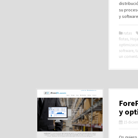
distribuci
su proceso
y software
rutas
flotas
,
Hoja
optimizaci
software
,
t
un coment
ForeP
y opt
15 dicie
Os quiero 