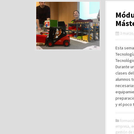
Módul
Mást
3 marzo,
Esta seman
Tecnología
Tecnológic
Durante un
clases del
alumnos t
necesarias
equipamie
preparaci
y el poco 
formaci
empresa
,
e
gestión de 