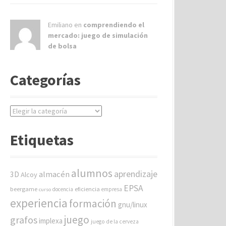
Emiliano en
comprendiendo el
mercado: juego de simulación
de bolsa
Categorías
C
a
t
Etiquetas
e
g
o
alumnos
aprendizaje
almacén
r
3D
Alcoy
í
EPSA
beergame
eficiencia
docencia
empresa
curso
a
experiencia
formación
gnu/linux
s
juego
grafos
implexa
juego de la cerveza