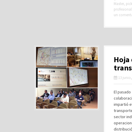
Master
,
pic
profesional
un coment
Hoja 
tran
13 junio
El pasado 
colaboraci
impartió e
transporte
sector ind
operacion
distribuci