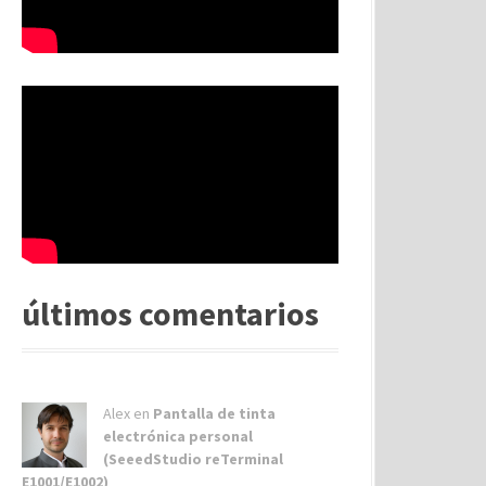
últimos comentarios
Alex
en
Pantalla de tinta
electrónica personal
(SeeedStudio reTerminal
E1001/E1002)