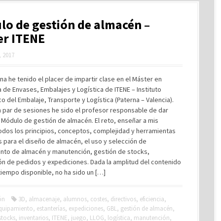
o de gestión de almacén –
er ITENE
 2017
a he tenido el placer de impartir clase en el Máster en
 de Envases, Embalajes y Logística de ITENE – Instituto
o del Embalaje, Transporte y Logística (Paterna – Valencia).
 par de sesiones he sido el profesor responsable de dar
 Módulo de gestión de almacén. El reto, enseñar a mis
odos los principios, conceptos, complejidad y herramientas
 para el diseño de almacén, el uso y selección de
nto de almacén y manutención, gestión de stocks,
ón de pedidos y expediciones. Dada la amplitud del contenido
tiempo disponible, no ha sido un […]
ón
3D
,
almacenaje
,
alumnos
,
costes
,
directivos
,
eficiencia
,
quipamiento
,
estanterías
,
expediciones
,
GBL
,
gestión de almacén
,
stocks
,
inventarios
,
ITENE
,
juego
,
LLOG
,
logística
,
manutención
,