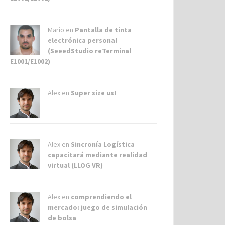
Mario en
Pantalla de tinta
electrónica personal
(SeeedStudio reTerminal
E1001/E1002)
Alex
en
Super size us!
Alex
en
Sincronía Logística
capacitará mediante realidad
virtual (LLOG VR)
Alex
en
comprendiendo el
mercado: juego de simulación
de bolsa