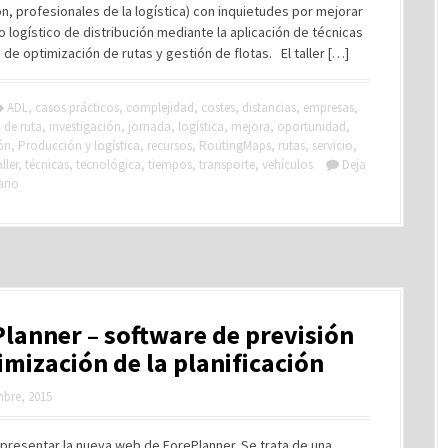
ón, profesionales de la logística) con inquietudes por mejorar
 logístico de distribución mediante la aplicación de técnicas
 de optimización de rutas y gestión de flotas. El taller […]
ADL
,
casos prácticos
,
complejidad
,
costes
,
distancias
,
empresas
,
 de ruta
,
investigación
,
jornada
,
logística
,
mejora
,
oportunidad
,
ón
,
Producción y logística
,
recursos
,
RoutingMaps
,
rutas
,
servicio
,
aller
,
técnicas
,
tecnológica
,
tiempos
,
transporte
,
vehículos
Deja
ario
lanner – software de previsión
imización de la planificación
mbre, 2015
presentar la nueva web de ForePlanner. Se trata de una