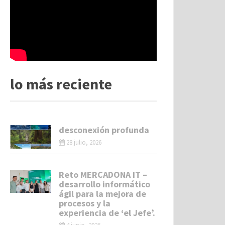
lo más reciente
desconexión profunda
28 julio, 2026
Reto MERCADONA IT –
desarrollo informático
ágil para la mejora de
procesos y la
experiencia de ‘el Jefe’.