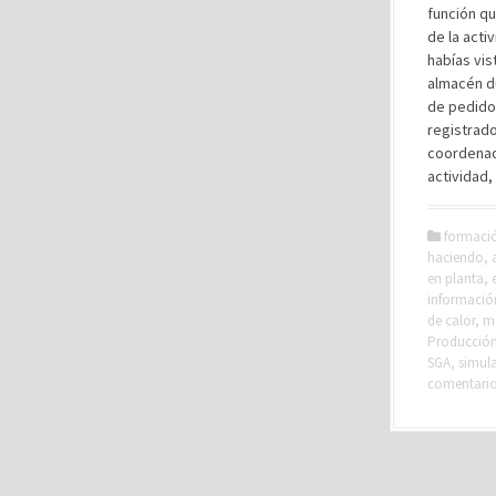
función qu
de la acti
habías vis
almacén d
de pedido
registrado
coordenada
actividad,
formaci
haciendo
,
en planta
,
información
de calor
,
m
Producción 
SGA
,
simul
comentari