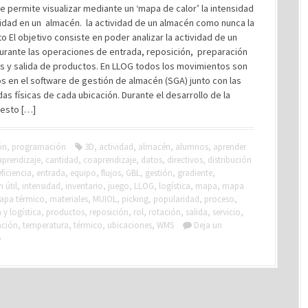
e permite visualizar mediante un ‘mapa de calor’ la intensidad
vidad en un almacén. la actividad de un almacén como nunca la
to El objetivo consiste en poder analizar la actividad de un
urante las operaciones de entrada, reposición, preparación
s y salida de productos. En LLOG todos los movimientos son
s en el software de gestión de almacén (SGA) junto con las
s físicas de cada ubicación. Durante el desarrollo de la
 esto […]
ón
,
programación
3D
,
actividad
,
almacén
,
alumnos
,
aprender
aprendizaje
,
cantidad
,
coaprendizaje
,
datos
,
directivos
,
distribución
eficiencia
,
entrada
,
equipo
,
flujos
,
GBL
,
gestión
,
gradiente
,
 útil
,
intensidad
,
inventario
,
juego
,
LLOG
,
logística
,
mapa
,
mapa
apa térmico
,
materiales
,
MUIOL
,
picking
,
popularidad
,
proceso
,
y logística
,
productos
,
reposición
,
rol
,
rotación
,
salida
,
servicio
,
ación
,
temperatura
,
térmico
,
ubicaciones
,
WMS
Deja un
o