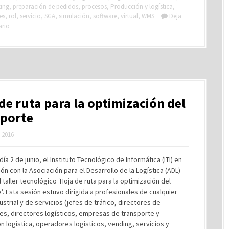
king
,
preparación de pedidos
,
procesos
,
Producción y logística
,
es
,
rol
,
servicio
,
SGA
,
simulación
,
software
,
virtual
,
WMS
Deja
ario
de ruta para la optimización del
sporte
, 2016
día 2 de junio, el Instituto Tecnológico de Informática (ITI) en
ón con la Asociación para el Desarrollo de la Logística (ADL)
l taller tecnológico ‘Hoja de ruta para la optimización del
’. Esta sesión estuvo dirigida a profesionales de cualquier
ustrial y de servicios (jefes de tráfico, directores de
es, directores logísticos, empresas de transporte y
ón logística, operadores logísticos, vending, servicios y