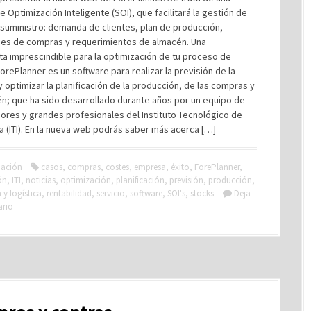
e Optimización Inteligente (SOI), que facilitará la gestión de
suministro: demanda de clientes, plan de producción,
es de compras y requerimientos de almacén. Una
a imprescindible para la optimización de tu proceso de
orePlanner es un software para realizar la previsión de la
optimizar la planificación de la producción, de las compras y
n; que ha sido desarrollado durante años por un equipo de
ores y grandes profesionales del Instituto Tecnológico de
a (ITI). En la nueva web podrás saber más acerca […]
ación
casos
,
compras
,
costes
,
empresa
,
éxito
,
ForePlanner
,
ón
,
ITI
,
noticias
,
optimización
,
planificación
,
previsión
,
producción
,
y logística
,
rentabilidad
,
servicio
,
software
,
SOI's
,
stocks
Deja
ario