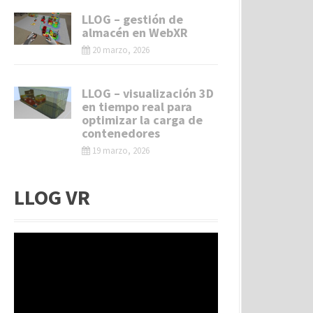
LLOG – gestión de
almacén en WebXR
20 marzo, 2026
LLOG – visualización 3D
en tiempo real para
optimizar la carga de
contenedores
19 marzo, 2026
LLOG VR