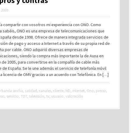
pros y contras
, 2009
ía compartir con vosotros mi experiencia con ONO. Como
a sabéis, ONO es una empresa de telecomunicaciones que
España desde 1998. Ofrece de manera integrada servicios de
isión de pago y acceso a Internet a través de su propia red de
ha por cable. ONO adquirió diversas empresas de
icaciones, siendo la compra más importante la de Auna en
 de 2005, para convertirse en la compañía de cable más
 de España. Se le une además el servicio de telefonía móvil
a licencia de OMV gracias a un acuerdo con Telefónica. En […]
banda ancha
,
calidad
,
canales
,
cliente
,
HD
,
internet
,
Ono
,
precio
,
ras
,
servicio
,
TDT
,
televisión
,
tv
,
usuario
,
valoración