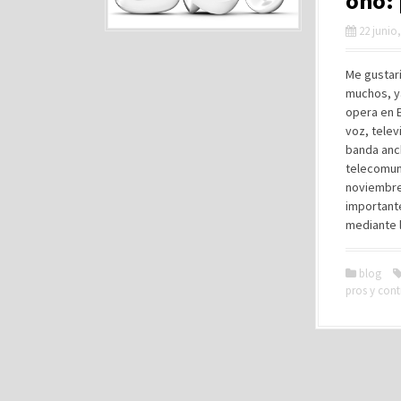
ono: 
22 junio
Me gustar
muchos, y
opera en 
voz, telev
banda anc
telecomun
noviembre
importante
mediante l
blog
pros y cont