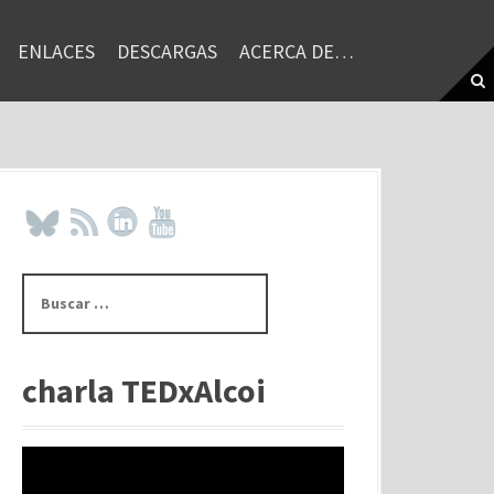
ENLACES
DESCARGAS
ACERCA DE…
B
u
s
c
a
charla TEDxAlcoi
r
: