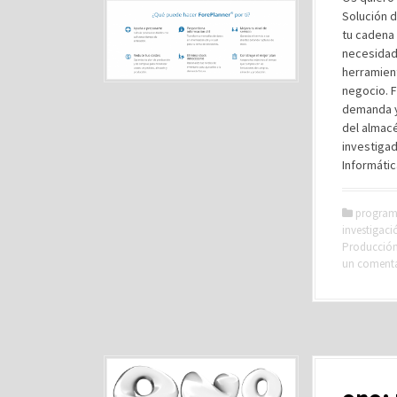
Solución d
tu cadena 
necesidad
herramient
negocio. F
demanda y 
del almacé
investigad
Informátic
program
investigaci
Producción 
un coment