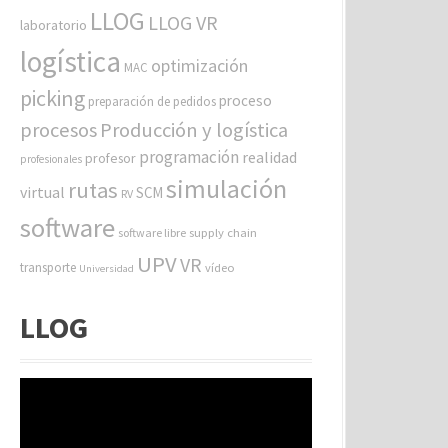
LLOG
LLOG VR
laboratorio
logística
optimización
MAC
picking
proceso
preparación de pedidos
procesos
Producción y logística
programación
realidad
profesor
profesionales
simulación
rutas
virtual
SCM
RV
software
software libre
supply chain
UPV
VR
transporte
vídeo
Universidad
LLOG