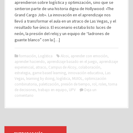
aprendieron sobre logística y optimización, sino que se
sintieron parte de una historia digna de Hollywood: «The
Grand Cargo Job». La innovación en el aprendizaje nos
llevó a transformar el aula en un atraco de Las Vegas, y el
resultado fue único. El escenario estaba listo: luces de
neón, la presión del reloj y un equipo de “ladrones de
guante blanco” con la […]
formación
,
Logística
Alcoi
,
aprender con emoción
,
aprender haciendo
,
aprendizaje basado en el juego
,
aprendizaje
experiencial
,
atraco
,
Campus de Alcoy
,
colaboración
,
estrategia
,
game based learning
,
innovación educativa
,
Las
Vegas
,
learning by doing
,
logística
,
MUIOL
,
optimización
combinatoria
,
paletización
,
presión de tiempo
,
rol
,
roles
,
toma
de decisiones
,
trabajo en equipo
,
UPV
Deja un
comentario
I