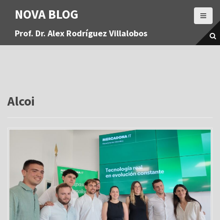
S
NOVA BLOG
a
l
Prof. Dr. Alex Rodríguez Villalobos
t
a
r
a
l
c
o
Alcoi
n
t
e
n
i
d
o