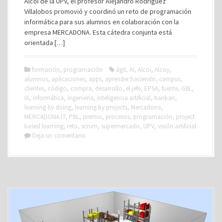
Alcoi de la UPV, el profesor Alejandro Rodríguez
Villalobos promovió y coordinó un reto de programación
informática para sus alumnos en colaboración con la
empresa MERCADONA. Esta cátedra conjunta está
orientada […]
formación
,
programación
ágil
,
AI
,
Alcoi
,
Alcoy
,
alumnos
,
aplicaciones
,
apps
,
aprender haciendo
,
campus
,
clientes
,
código
,
compra
,
desarrollo
,
el jefe
,
EPSA
,
fuente
,
GBL
,
IA
,
informática
,
ingeniería
,
inteligencia artificial
,
Kanban
,
learning by doing
,
learning by projects
,
Mercadona
,
MERCADONA IT
,
PBL
,
premio
,
procesos
,
programación
,
project
based learning
,
reto
,
scrum
,
supermercado
,
UPV
,
visión artificial
Deja un comentario