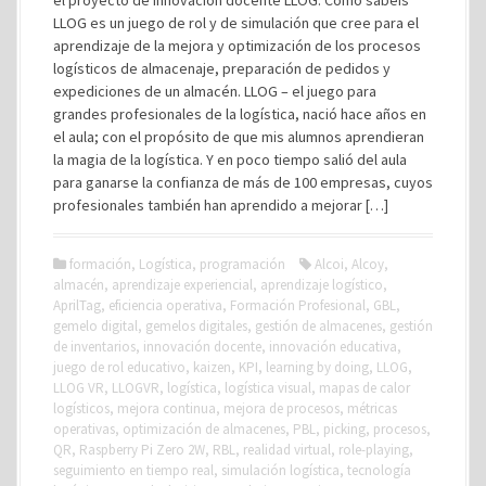
LLOG es un juego de rol y de simulación que cree para el
aprendizaje de la mejora y optimización de los procesos
logísticos de almacenaje, preparación de pedidos y
expediciones de un almacén. LLOG – el juego para
grandes profesionales de la logística, nació hace años en
el aula; con el propósito de que mis alumnos aprendieran
la magia de la logística. Y en poco tiempo salió del aula
para ganarse la confianza de más de 100 empresas, cuyos
profesionales también han aprendido a mejorar […]
formación
,
Logística
,
programación
Alcoi
,
Alcoy
,
almacén
,
aprendizaje experiencial
,
aprendizaje logístico
,
AprilTag
,
eficiencia operativa
,
Formación Profesional
,
GBL
,
gemelo digital
,
gemelos digitales
,
gestión de almacenes
,
gestión
de inventarios
,
innovación docente
,
innovación educativa
,
juego de rol educativo
,
kaizen
,
KPI
,
learning by doing
,
LLOG
,
LLOG VR
,
LLOGVR
,
logística
,
logística visual
,
mapas de calor
logísticos
,
mejora continua
,
mejora de procesos
,
métricas
operativas
,
optimización de almacenes
,
PBL
,
picking
,
procesos
,
QR
,
Raspberry Pi Zero 2W
,
RBL
,
realidad virtual
,
role-playing
,
seguimiento en tiempo real
,
simulación logística
,
tecnología