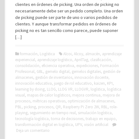
clientes en órdenes de picking. Una orden de picking no
necesariamente debe ser un pedido completo. Una orden
de picking puede ser parte de uno o varios pedidos de
clientes. Y aunque transformar pedidos en órdenes de
picking no es tan sencillo como parece, puede suponer
[…]
formación
,
Logística
Alcoi
,
Alcoy
,
almacén
,
aprendizaje
experiencial
,
aprendizaje logístico
,
AprilTag
,
clasificación
,
consolidación
,
eficiencia operativa
,
expediciones
,
Formación
Profesional
,
GBL
,
gemelo digital
,
gemelos digitales
,
gestión de
almacenes
,
gestión de inventarios
,
innovación docente
,
innovación educativa
,
juego de rol educativo
,
kaizen
,
KPI
,
learning by doing
,
LLOG
,
LLOG VR
,
LLOGVR
,
logística
,
logística
visual
,
mapas de calor logísticos
,
mejora continua
,
mejora de
procesos
,
métricas operativas
,
optimización de almacenes
,
PBL
,
picking
,
procesos
,
QR
,
Raspberry Pi Zero 2W
,
RBL
,
role-
playing
,
seguimiento en tiempo real
,
simulación logística
,
tecnología logística
,
toma de decisiones
,
trabajo en equipo
,
transformación digital en logística
,
UPV
,
visión artificial
Deja un comentario