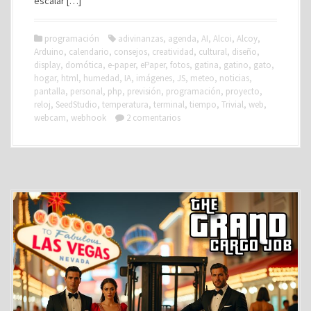
escalar […]
programación
adivinanzas
,
agenda
,
AI
,
Alcoi
,
Alcoy
,
Arduino
,
calendario
,
consejos
,
creatividad
,
cultural
,
diseño
,
display
,
domótica
,
e-paper
,
ePaper
,
fotos
,
gatina
,
gatino
,
gato
,
hogar
,
html
,
humedad
,
IA
,
imágenes
,
JS
,
meteo
,
noticias
,
pantalla
,
personal
,
php
,
previsión
,
programación
,
proyecto
,
reloj
,
SeedStudio
,
temperatura
,
terminal
,
tiempo
,
Trivial
,
web
,
webcam
,
webhook
2 comentarios