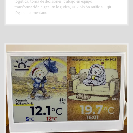
logística
,
toma de decisiones
,
trabajo en equipo
,
transformación digital en logística
,
UPV
,
visión artificial
Deja un comentario