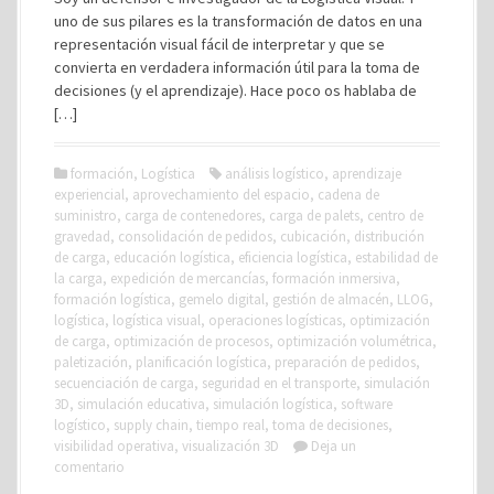
uno de sus pilares es la transformación de datos en una
representación visual fácil de interpretar y que se
convierta en verdadera información útil para la toma de
decisiones (y el aprendizaje). Hace poco os hablaba de
[…]
formación
,
Logística
análisis logístico
,
aprendizaje
experiencial
,
aprovechamiento del espacio
,
cadena de
suministro
,
carga de contenedores
,
carga de palets
,
centro de
gravedad
,
consolidación de pedidos
,
cubicación
,
distribución
de carga
,
educación logística
,
eficiencia logística
,
estabilidad de
la carga
,
expedición de mercancías
,
formación inmersiva
,
formación logística
,
gemelo digital
,
gestión de almacén
,
LLOG
,
logística
,
logística visual
,
operaciones logísticas
,
optimización
de carga
,
optimización de procesos
,
optimización volumétrica
,
paletización
,
planificación logística
,
preparación de pedidos
,
secuenciación de carga
,
seguridad en el transporte
,
simulación
3D
,
simulación educativa
,
simulación logística
,
software
logístico
,
supply chain
,
tiempo real
,
toma de decisiones
,
visibilidad operativa
,
visualización 3D
Deja un
comentario