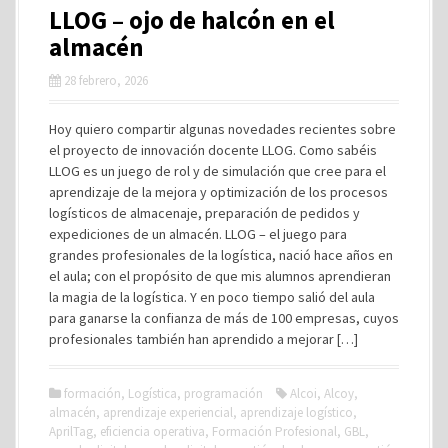
LLOG – ojo de halcón en el
almacén
28 febrero, 2026
Hoy quiero compartir algunas novedades recientes sobre
el proyecto de innovación docente LLOG. Como sabéis
LLOG es un juego de rol y de simulación que cree para el
aprendizaje de la mejora y optimización de los procesos
logísticos de almacenaje, preparación de pedidos y
expediciones de un almacén. LLOG – el juego para
grandes profesionales de la logística, nació hace años en
el aula; con el propósito de que mis alumnos aprendieran
la magia de la logística. Y en poco tiempo salió del aula
para ganarse la confianza de más de 100 empresas, cuyos
profesionales también han aprendido a mejorar […]
formación
,
Logística
,
programación
Alcoi
,
Alcoy
,
almacén
,
aprendizaje experiencial
,
aprendizaje logístico
,
AprilTag
,
eficiencia operativa
,
Formación Profesional
,
GBL
,