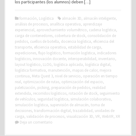
los participantes (los alumnos) deben […]
formación
,
Logística
almacén 3D
,
almacén inteligente
,
análisis de procesos
,
analítica operativa
,
aprendizaje
experiencial
,
aprovechamiento volumétrico
,
cadena logística
,
carga de contenedores
,
cobertura de stock
,
consolidación de
pedidos
,
cuellos de botella
,
docencia logística
,
eficiencia del
transporte
,
eficiencia operativa
,
estabilidad de carga
,
expediciones
,
flujo logístico
,
formación logística
,
indicadores
logísticos
,
innovación docente
,
interoperabilidad
,
inventario
,
layout logístico
,
LLOG
,
logística aplicada
,
logística digital
,
logística formativa
,
manutención
,
mapas de calor
,
mejora
continua
,
Meta Quest 3
,
nivel de servicio
,
operación en tiempo
real
,
optimización de rutas
,
optimización del espacio
,
paletización
,
picking
,
preparación de pedidos
,
realidad
extendida
,
recorridos logísticos
,
rotación de stock
,
seguimiento
de vehículos
,
seguridad logística
,
simulación colaborativa
,
simulación logística
,
supervisión de almacén
,
toma de
decisiones
,
transformación digital
,
trazabilidad
,
unidades de
carga
,
validación de procesos
,
visualización 3D
,
VR
,
WebXR
,
XR
Deja un comentario