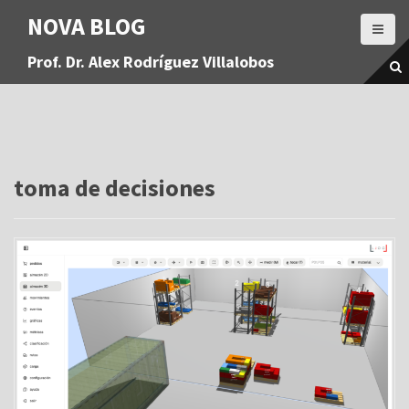
S
NOVA BLOG
a
l
Prof. Dr. Alex Rodríguez Villalobos
t
a
r
a
l
c
o
toma de decisiones
n
t
e
n
i
d
o