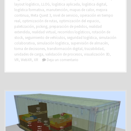
layout logístico
,
LLOG
,
logística aplicada
,
logística digital
,
logística formativa
,
manutención
,
mapas de calor
,
mejora
continua
,
Meta Quest 3
,
nivel de servicio
,
operación en tiempo
real
,
optimización de rutas
,
optimización del espacio
,
paletización
,
picking
,
preparación de pedidos
,
realidad
extendida
,
realidad virtual
,
recorridos logísticos
,
rotación de
stock
,
seguimiento de vehículos
,
seguridad logística
,
simulación
colaborativa
,
simulación logística
,
supervisión de almacén
,
toma de decisiones
,
transformación digital
,
trazabilidad
,
unidades de carga
,
validación de procesos
,
visualización 3D
,
VR
,
WebXR
,
XR
Deja un comentario