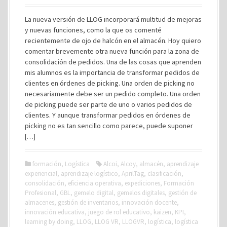
La nueva versión de LLOG incorporará multitud de mejoras
y nuevas funciones, como la que os comenté
recientemente de ojo de halcón en el almacén. Hoy quiero
comentar brevemente otra nueva función para la zona de
consolidación de pedidos. Una de las cosas que aprenden
mis alumnos es la importancia de transformar pedidos de
clientes en órdenes de picking. Una orden de picking no
necesariamente debe ser un pedido completo. Una orden
de picking puede ser parte de uno o varios pedidos de
clientes. Y aunque transformar pedidos en órdenes de
picking no es tan sencillo como parece, puede suponer
[…]
formación
,
Logística
Alcoi
,
Alcoy
,
almacén
,
aprendizaje
experiencial
,
aprendizaje logístico
,
AprilTag
,
clasificación
,
consolidación
,
eficiencia operativa
,
expediciones
,
Formación
Profesional
,
GBL
,
gemelo digital
,
gemelos digitales
,
gestión de
almacenes
,
gestión de inventarios
,
innovación docente
,
innovación educativa
,
juego de rol educativo
,
kaizen
,
KPI
,
learning by doing
,
LLOG
,
LLOG VR
,
LLOGVR
,
logística
,
logística