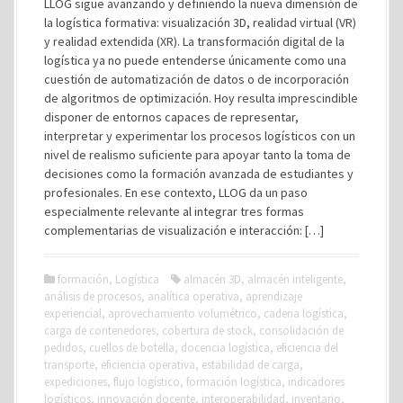
LLOG sigue avanzando y definiendo la nueva dimensión de
la logística formativa: visualización 3D, realidad virtual (VR)
y realidad extendida (XR). La transformación digital de la
logística ya no puede entenderse únicamente como una
cuestión de automatización de datos o de incorporación
de algoritmos de optimización. Hoy resulta imprescindible
disponer de entornos capaces de representar,
interpretar y experimentar los procesos logísticos con un
nivel de realismo suficiente para apoyar tanto la toma de
decisiones como la formación avanzada de estudiantes y
profesionales. En ese contexto, LLOG da un paso
especialmente relevante al integrar tres formas
complementarias de visualización e interacción: […]
formación
,
Logística
almacén 3D
,
almacén inteligente
,
análisis de procesos
,
analítica operativa
,
aprendizaje
experiencial
,
aprovechamiento volumétrico
,
cadena logística
,
carga de contenedores
,
cobertura de stock
,
consolidación de
pedidos
,
cuellos de botella
,
docencia logística
,
eficiencia del
transporte
,
eficiencia operativa
,
estabilidad de carga
,
expediciones
,
flujo logístico
,
formación logística
,
indicadores
logísticos
,
innovación docente
,
interoperabilidad
,
inventario
,