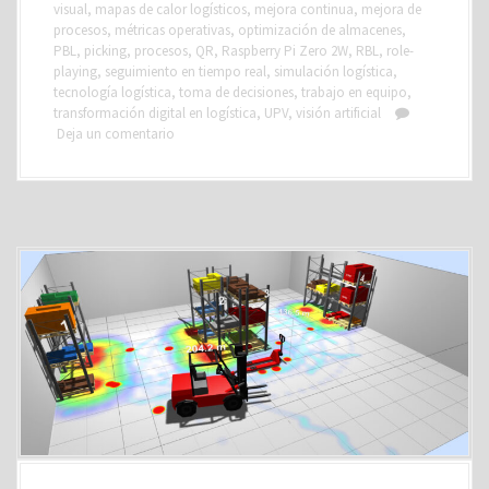
visual
,
mapas de calor logísticos
,
mejora continua
,
mejora de
procesos
,
métricas operativas
,
optimización de almacenes
,
PBL
,
picking
,
procesos
,
QR
,
Raspberry Pi Zero 2W
,
RBL
,
role-
playing
,
seguimiento en tiempo real
,
simulación logística
,
tecnología logística
,
toma de decisiones
,
trabajo en equipo
,
transformación digital en logística
,
UPV
,
visión artificial
Deja un comentario