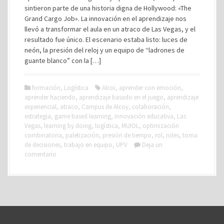
sintieron parte de una historia digna de Hollywood: «The
Grand Cargo Job». La innovación en el aprendizaje nos
llevó a transformar el aula en un atraco de Las Vegas, y el
resultado fue único. El escenario estaba listo: luces de
neón, la presión del reloj y un equipo de “ladrones de
guante blanco” con la […]
formación
,
Logística
Alcoi
,
aprender con emoción
,
aprender haciendo
,
aprendizaje basado en el juego
,
aprendizaje
experiencial
,
atraco
,
Campus de Alcoy
,
colaboración
,
estrategia
,
game based learning
,
innovación educativa
,
Las
Vegas
,
learning by doing
,
logística
,
MUIOL
,
optimización
combinatoria
,
paletización
,
presión de tiempo
,
rol
,
roles
,
toma
de decisiones
,
trabajo en equipo
,
UPV
Deja un
comentario