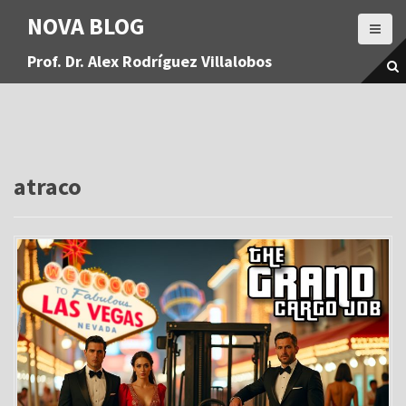
S
NOVA BLOG
a
l
Prof. Dr. Alex Rodríguez Villalobos
t
a
r
a
l
c
o
atraco
n
t
e
n
i
d
o