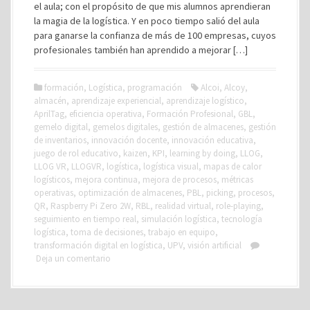
el aula; con el propósito de que mis alumnos aprendieran
la magia de la logística. Y en poco tiempo salió del aula
para ganarse la confianza de más de 100 empresas, cuyos
profesionales también han aprendido a mejorar […]
formación
,
Logística
,
programación
Alcoi
,
Alcoy
,
almacén
,
aprendizaje experiencial
,
aprendizaje logístico
,
AprilTag
,
eficiencia operativa
,
Formación Profesional
,
GBL
,
gemelo digital
,
gemelos digitales
,
gestión de almacenes
,
gestión
de inventarios
,
innovación docente
,
innovación educativa
,
juego de rol educativo
,
kaizen
,
KPI
,
learning by doing
,
LLOG
,
LLOG VR
,
LLOGVR
,
logística
,
logística visual
,
mapas de calor
logísticos
,
mejora continua
,
mejora de procesos
,
métricas
operativas
,
optimización de almacenes
,
PBL
,
picking
,
procesos
,
QR
,
Raspberry Pi Zero 2W
,
RBL
,
realidad virtual
,
role-playing
,
seguimiento en tiempo real
,
simulación logística
,
tecnología
logística
,
toma de decisiones
,
trabajo en equipo
,
transformación digital en logística
,
UPV
,
visión artificial
Deja un comentario