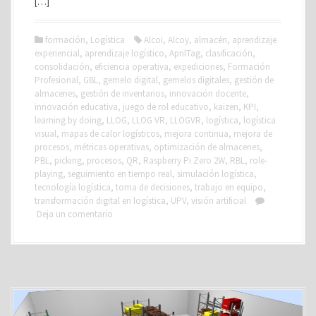
[…]
formación
,
Logística
Alcoi
,
Alcoy
,
almacén
,
aprendizaje
experiencial
,
aprendizaje logístico
,
AprilTag
,
clasificación
,
consolidación
,
eficiencia operativa
,
expediciones
,
Formación
Profesional
,
GBL
,
gemelo digital
,
gemelos digitales
,
gestión de
almacenes
,
gestión de inventarios
,
innovación docente
,
innovación educativa
,
juego de rol educativo
,
kaizen
,
KPI
,
learning by doing
,
LLOG
,
LLOG VR
,
LLOGVR
,
logística
,
logística
visual
,
mapas de calor logísticos
,
mejora continua
,
mejora de
procesos
,
métricas operativas
,
optimización de almacenes
,
PBL
,
picking
,
procesos
,
QR
,
Raspberry Pi Zero 2W
,
RBL
,
role-
playing
,
seguimiento en tiempo real
,
simulación logística
,
tecnología logística
,
toma de decisiones
,
trabajo en equipo
,
transformación digital en logística
,
UPV
,
visión artificial
Deja un comentario