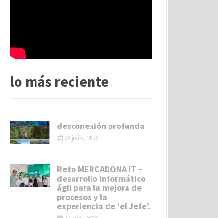
lo más reciente
desconexión profunda
28 julio, 2026
Reto MERCADONA IT –
desarrollo informático
ágil para la mejora de
procesos y la
experiencia de ‘el Jefe’.