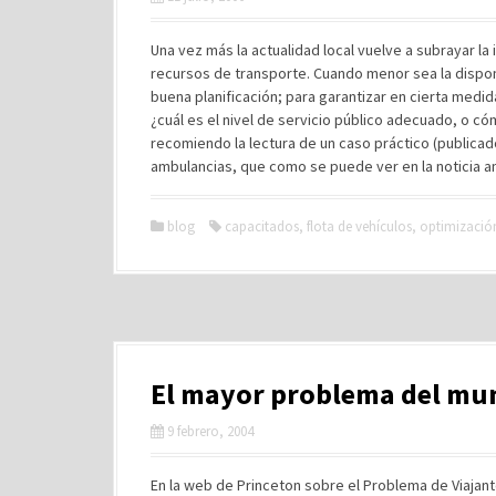
Una vez más la actualidad local vuelve a subrayar la 
recursos de transporte. Cuando menor sea la dispon
buena planificación; para garantizar en cierta medida
¿cuál es el nivel de servicio público adecuado, o c
recomiendo la lectura de un caso práctico (publica
ambulancias, que como se puede ver en la noticia an
blog
capacitados
,
flota de vehículos
,
optimizació
El mayor problema del mu
9 febrero, 2004
En la web de Princeton sobre el Problema de Viajante