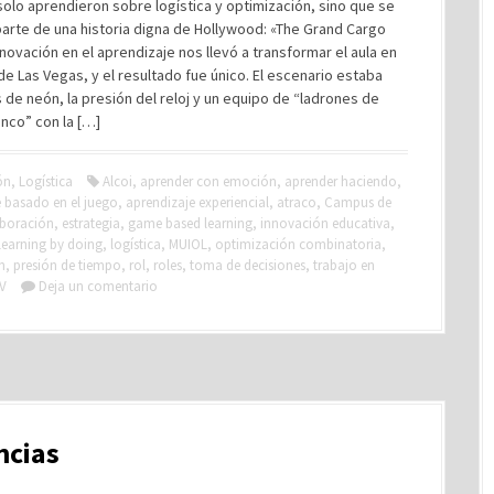
solo aprendieron sobre logística y optimización, sino que se
parte de una historia digna de Hollywood: «The Grand Cargo
nnovación en el aprendizaje nos llevó a transformar el aula en
de Las Vegas, y el resultado fue único. El escenario estaba
es de neón, la presión del reloj y un equipo de “ladrones de
nco” con la […]
ón
,
Logística
Alcoi
,
aprender con emoción
,
aprender haciendo
,
 basado en el juego
,
aprendizaje experiencial
,
atraco
,
Campus de
boración
,
estrategia
,
game based learning
,
innovación educativa
,
learning by doing
,
logística
,
MUIOL
,
optimización combinatoria
,
n
,
presión de tiempo
,
rol
,
roles
,
toma de decisiones
,
trabajo en
V
Deja un comentario
ncias