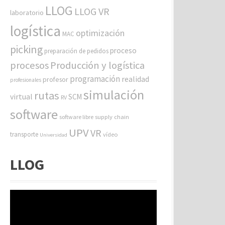
LLOG
LLOG VR
laboratorio
logística
optimización
MAC
picking
proceso
preparación de pedidos
procesos
Producción y logística
programación
realidad
profesor
profesionales
simulación
rutas
virtual
SCM
RV
software
software libre
supply chain
UPV
VR
transporte
vídeo
Universidad
LLOG