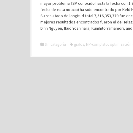
mayor problema TSP conocido hasta la fecha con 1.9
fecha de esta noticia) ha sido encontrado por Keld 
Su resultado de longitud total 7,516,353,779 fue en
mejores resultados encontrados fueron el de Helsgau
Dinh Nguyen, Ikuo Yoshihara, Kunihito Yamamori, and
Sin categoría
grafos
,
NP-completo
,
optimización