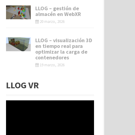
LLOG – gestión de
almacén en WebXR
20 marzo, 2026
LLOG – visualización 3D
en tiempo real para
optimizar la carga de
contenedores
19 marzo, 2026
LLOG VR