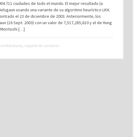
04.711 ciudades de todo el mundo. El mejor resultado (a
Helsgaun usando una variante de su algoritmo heurístico LKH.
contrado el 23 de diciembre de 2003. Anteriormente, los
n (16 Sept. 2003) con un valor de 7,517,285,610 y el de Hung
 Moritoshi […]
 combinatoria
,
viajante de comercio