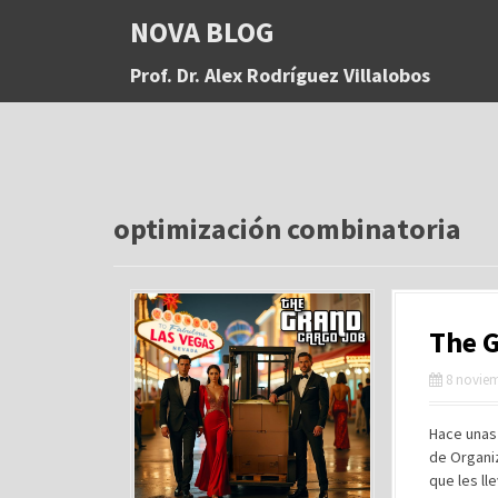
S
NOVA BLOG
a
l
Prof. Dr. Alex Rodríguez Villalobos
t
a
r
a
l
c
o
optimización combinatoria
n
t
e
n
The 
i
d
8 noviem
o
Hace unas 
de Organiz
que les ll