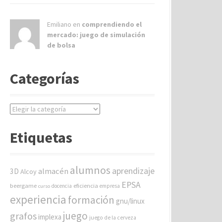
Emiliano en
comprendiendo el
mercado: juego de simulación
de bolsa
Categorías
C
a
t
Etiquetas
e
g
o
alumnos
aprendizaje
almacén
r
3D
Alcoy
í
EPSA
beergame
eficiencia
docencia
empresa
curso
a
experiencia
formación
gnu/linux
s
juego
grafos
implexa
juego de la cerveza