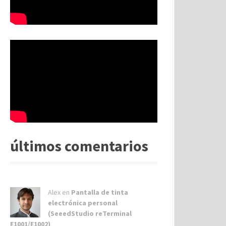
últimos comentarios
Alex
en
Pantalla de tinta
electrónica personal
(SeeedStudio reTerminal
E1001/E1002)