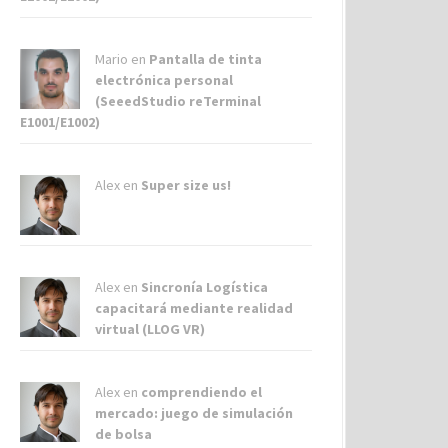
Mario en
Pantalla de tinta
electrónica personal
(SeeedStudio reTerminal
E1001/E1002)
Alex
en
Super size us!
Alex
en
Sincronía Logística
capacitará mediante realidad
virtual (LLOG VR)
Alex
en
comprendiendo el
mercado: juego de simulación
de bolsa