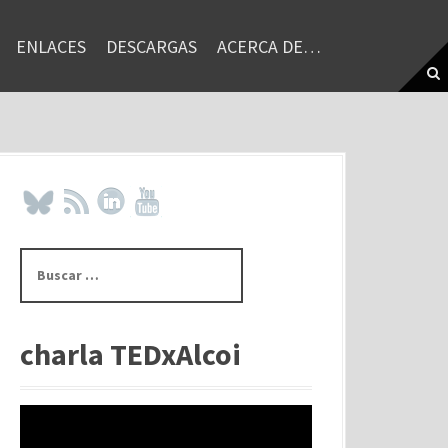
ENLACES
DESCARGAS
ACERCA DE…
B
u
s
c
a
charla TEDxAlcoi
r
: