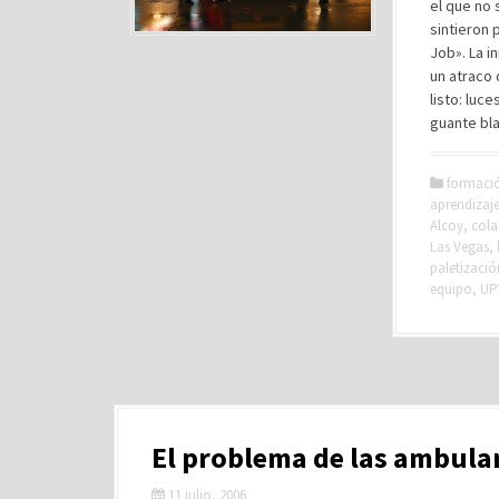
el que no 
sintieron 
Job». La i
un atraco 
listo: luc
guante bla
formaci
aprendizaje
Alcoy
,
cola
Las Vegas
,
paletizació
equipo
,
UP
El problema de las ambula
11 julio, 2006