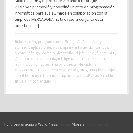
Alcoi de la UPV, el profesor Alejandro Rodríguez
Villalobos promovió y coordinó un reto de programación
informática para sus alumnos en colaboración con la
empresa MERCADONA. Esta cátedra conjunta está
orientada […]
formación
,
programación
ágil
,
AI
,
Alcoi
,
Alcoy
,
alumnos
,
aplicaciones
,
apps
,
aprender haciendo
,
campus
,
clientes
,
código
,
compra
,
desarrollo
,
el jefe
,
EPSA
,
fuente
,
GBL
,
IA
,
informática
,
ingeniería
,
inteligencia artificial
,
Kanban
,
learning by doing
,
learning by projects
,
Mercadona
,
MERCADONA IT
,
PBL
,
premio
,
procesos
,
programación
,
project
based learning
,
reto
,
scrum
,
supermercado
,
UPV
,
visión artificial
Deja un comentario
Funciona gracias a WordPress
|
Tema:
Moesia
por aThemes