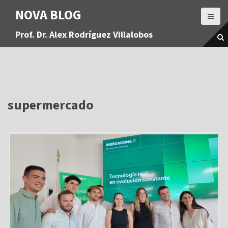
S
NOVA BLOG
a
l
Prof. Dr. Alex Rodríguez Villalobos
t
a
r
a
l
c
o
supermercado
n
t
e
n
i
d
o