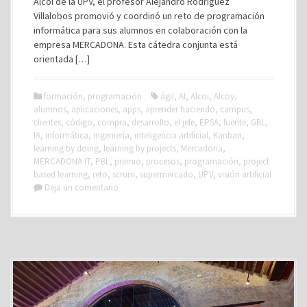
Alcoi de la UPV, el profesor Alejandro Rodríguez
Villalobos promovió y coordinó un reto de programación
informática para sus alumnos en colaboración con la
empresa MERCADONA. Esta cátedra conjunta está
orientada […]
formación
,
programación
ágil
,
AI
,
Alcoi
,
Alcoy
,
alumnos
,
aplicaciones
,
apps
,
aprender haciendo
,
campus
,
clientes
,
código
,
compra
,
desarrollo
,
el jefe
,
EPSA
,
fuente
,
GBL
,
IA
,
informática
,
ingeniería
,
inteligencia artificial
,
Kanban
,
learning by doing
,
learning by projects
,
Mercadona
,
MERCADONA IT
,
PBL
,
premio
,
procesos
,
programación
,
project
based learning
,
reto
,
scrum
,
supermercado
,
UPV
,
visión artificial
Deja un comentario