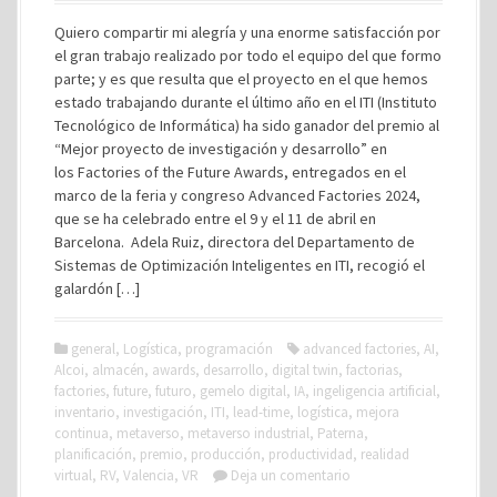
Quiero compartir mi alegría y una enorme satisfacción por
el gran trabajo realizado por todo el equipo del que formo
parte; y es que resulta que el proyecto en el que hemos
estado trabajando durante el último año en el ITI (Instituto
Tecnológico de Informática) ha sido ganador del premio al
“Mejor proyecto de investigación y desarrollo” en
los Factories of the Future Awards, entregados en el
marco de la feria y congreso Advanced Factories 2024,
que se ha celebrado entre el 9 y el 11 de abril en
Barcelona. Adela Ruiz, directora del Departamento de
Sistemas de Optimización Inteligentes en ITI, recogió el
galardón […]
general
,
Logística
,
programación
advanced factories
,
AI
,
Alcoi
,
almacén
,
awards
,
desarrollo
,
digital twin
,
factorias
,
factories
,
future
,
futuro
,
gemelo digital
,
IA
,
ingeligencia artificial
,
inventario
,
investigación
,
ITI
,
lead-time
,
logística
,
mejora
continua
,
metaverso
,
metaverso industrial
,
Paterna
,
planificación
,
premio
,
producción
,
productividad
,
realidad
virtual
,
RV
,
Valencia
,
VR
Deja un comentario