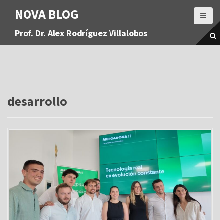
S
NOVA BLOG
a
l
Prof. Dr. Alex Rodríguez Villalobos
t
a
r
a
l
c
o
desarrollo
n
t
e
n
i
d
o