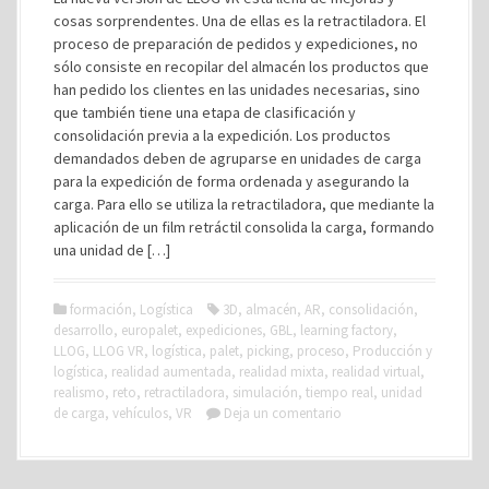
cosas sorprendentes. Una de ellas es la retractiladora. El
proceso de preparación de pedidos y expediciones, no
sólo consiste en recopilar del almacén los productos que
han pedido los clientes en las unidades necesarias, sino
que también tiene una etapa de clasificación y
consolidación previa a la expedición. Los productos
demandados deben de agruparse en unidades de carga
para la expedición de forma ordenada y asegurando la
carga. Para ello se utiliza la retractiladora, que mediante la
aplicación de un film retráctil consolida la carga, formando
una unidad de […]
formación
,
Logística
3D
,
almacén
,
AR
,
consolidación
,
desarrollo
,
europalet
,
expediciones
,
GBL
,
learning factory
,
LLOG
,
LLOG VR
,
logística
,
palet
,
picking
,
proceso
,
Producción y
logística
,
realidad aumentada
,
realidad mixta
,
realidad virtual
,
realismo
,
reto
,
retractiladora
,
simulación
,
tiempo real
,
unidad
de carga
,
vehículos
,
VR
Deja un comentario