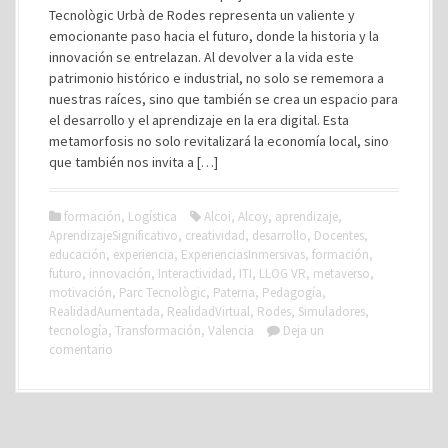
Tecnològic Urbà de Rodes representa un valiente y
emocionante paso hacia el futuro, donde la historia y la
innovación se entrelazan. Al devolver a la vida este
patrimonio histórico e industrial, no solo se rememora a
nuestras raíces, sino que también se crea un espacio para
el desarrollo y el aprendizaje en la era digital. Esta
metamorfosis no solo revitalizará la economía local, sino
que también nos invita a […]
formación
,
Logística
Alcoi
,
Alcoy
,
aprendizaje
,
AprendizajeSignificativo
,
creatividad
,
desarrollo
,
Docentes
,
educación
,
experiencia
,
ExperienciasInmersivas
,
formación
,
futuro
,
innovación
,
Interactividad
,
ITI
,
LLOG VR
,
metaverso
,
motivación
,
Parc Tecnològic
,
Paterna
,
Pedagogía
,
RealidadAumentada
,
RealidadVirtual
,
Rodes
,
Simuladores
,
tecnología
,
Transformación
,
Valencia
Deja un
comentario