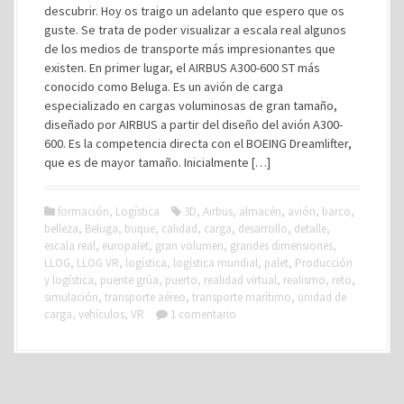
descubrir. Hoy os traigo un adelanto que espero que os
guste. Se trata de poder visualizar a escala real algunos
de los medios de transporte más impresionantes que
existen. En primer lugar, el AIRBUS A300-600 ST más
conocido como Beluga. Es un avión de carga
especializado en cargas voluminosas de gran tamaño,
diseñado por AIRBUS a partir del diseño del avión A300-
600. Es la competencia directa con el BOEING Dreamlifter,
que es de mayor tamaño. Inicialmente […]
formación
,
Logística
3D
,
Airbus
,
almacén
,
avión
,
barco
,
belleza
,
Beluga
,
buque
,
calidad
,
carga
,
desarrollo
,
detalle
,
escala real
,
europalet
,
gran volumen
,
grandes dimensiones
,
LLOG
,
LLOG VR
,
logística
,
logística mundial
,
palet
,
Producción
y logística
,
puente grúa
,
puerto
,
realidad virtual
,
realismo
,
reto
,
simulación
,
transporte aéreo
,
transporte marítimo
,
unidad de
carga
,
vehículos
,
VR
1 comentario