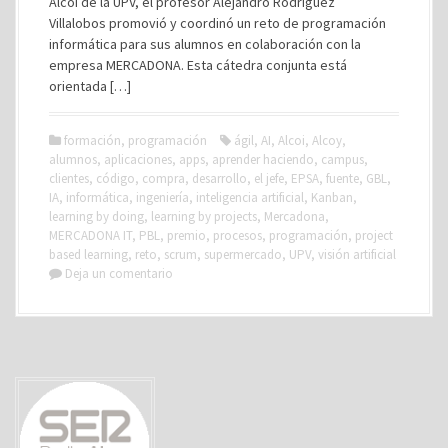
Alcoi de la UPV, el profesor Alejandro Rodríguez
Villalobos promovió y coordinó un reto de programación
informática para sus alumnos en colaboración con la
empresa MERCADONA. Esta cátedra conjunta está
orientada […]
formación
,
programación
ágil
,
AI
,
Alcoi
,
Alcoy
,
alumnos
,
aplicaciones
,
apps
,
aprender haciendo
,
campus
,
clientes
,
código
,
compra
,
desarrollo
,
el jefe
,
EPSA
,
fuente
,
GBL
,
IA
,
informática
,
ingeniería
,
inteligencia artificial
,
Kanban
,
learning by doing
,
learning by projects
,
Mercadona
,
MERCADONA IT
,
PBL
,
premio
,
procesos
,
programación
,
project
based learning
,
reto
,
scrum
,
supermercado
,
UPV
,
visión artificial
Deja un comentario