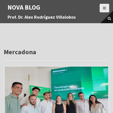
S
NOVA BLOG
a
l
Prof. Dr. Alex Rodríguez Villalobos
t
a
r
a
l
c
o
Mercadona
n
t
e
n
i
d
o