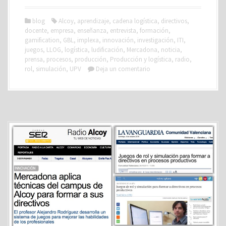
blog
Alcoy
,
aprendizaje
,
cadena logística
,
directivos
,
docente
,
empresa
,
enseñanza
,
entrevista
,
formación
,
gamification
,
GBL
,
implexa
,
innovación
,
investigación
,
ITI
,
juegos
,
LLOG
,
logística
,
ludificación
,
Mercadona
,
noticia
,
prensa
,
procesos
,
producción
,
Producción y logística
,
radio
,
rol
,
simulación
,
UPV
Deja un comentario