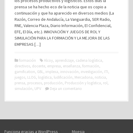
los procesos productivos y logísticos. Estos días la
prensa se ha hecho eco de la noticia que os copio a
continuación y que ha aparecido en diversos medios (La
Razón, Correo de Andalucía, La Vanguardia, SER Radio,
RNE, Valencia Plaza, Diario Información, El Confidencial,
EFE, El Día, etc.). INNOVACIÓN Y JUEGOS DE ROL Y
SIMULACIÓN PARA LA FORMACIÓN Y LA MEJORA DE LAS
EMPRESAS […]
formación
Alcoy
,
aprendizaje
,
cadena logística
,
directivos
,
docente
,
empresa
,
enseñanza
,
formación
,
gamification
,
GBL
,
implexa
,
innovación
,
investigación
,
ITI
,
juegos
,
LLOG
,
logística
,
ludificación
,
Mercadona
,
noticia
,
prensa
,
procesos
,
producción
,
Producción y logística
,
rol
,
simulación
,
UPV
Deja un comentario
Funciona gracias a WordPress
|
Tema:
Moesia
por aThemes