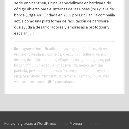
sede en Shenzhen, China, especializada en hardware de
código abierto para el Internet de las Cosas (IoT) y la IA de
borde (Edge AI). Fundada en 2008 por Eric Pan, la compañía
actúa como una plataforma de facilitación de hardware
que ayuda a desarrolladores y empresas a prototipar y
escalar […]
programación
adivinanzas
,
agenda
,
AI
,
Alcoi
,
Alcoy
,
Arduino
,
calendario
,
consejos
,
creatividad
,
cultural
,
diseño
,
display
,
domótica
,
e-paper
,
ePaper
,
fotos
,
gatina
,
gatino
,
gato
,
hogar
,
html
,
humedad
,
IA
,
imágenes
,
JS
,
meteo
,
noticias
,
pantalla
,
personal
,
php
,
previsión
,
programación
,
proyecto
,
reloj
,
SeedStudio
,
temperatura
,
terminal
,
tiempo
,
Trivial
,
web
,
webcam
,
webhook
2 comentarios
Funciona gracias a WordPress
|
Tema:
Moesia
por aThemes