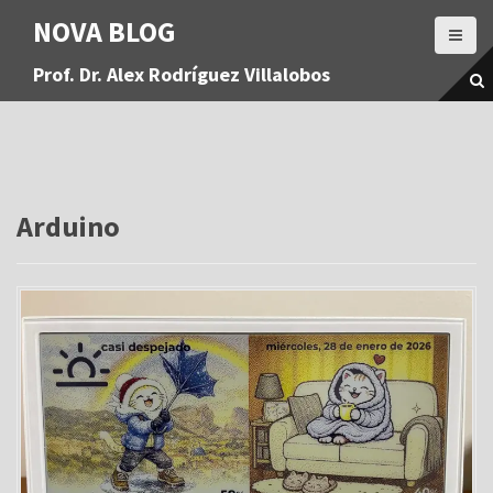
S
NOVA BLOG
a
l
Prof. Dr. Alex Rodríguez Villalobos
t
a
r
a
l
c
o
Arduino
n
t
e
n
i
d
o