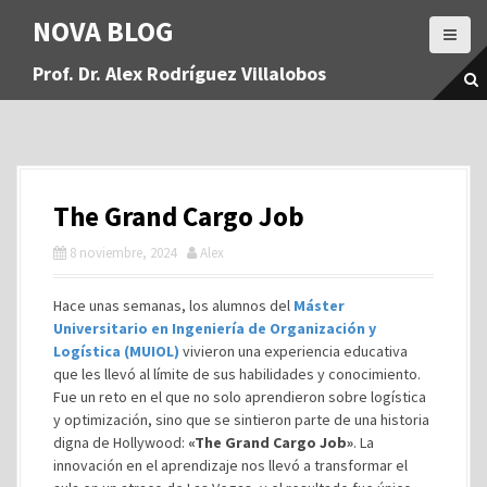
S
NOVA BLOG
a
l
Prof. Dr. Alex Rodríguez Villalobos
t
a
r
a
l
c
The Grand Cargo Job
o
n
8 noviembre, 2024
Alex
t
e
Hace unas semanas, los alumnos del
Máster
n
Universitario en Ingeniería de Organización y
i
Logística (MUIOL)
vivieron una experiencia educativa
d
que les llevó al límite de sus habilidades y conocimiento.
o
Fue un reto en el que no solo aprendieron sobre logística
y optimización, sino que se sintieron parte de una historia
digna de Hollywood:
«The Grand Cargo Job»
. La
innovación en el aprendizaje nos llevó a transformar el