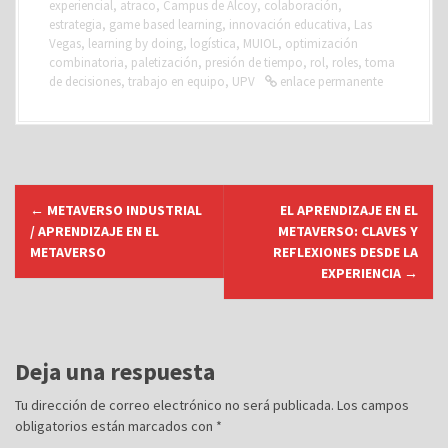
experiencial
,
atraco
,
Campus de Alcoy
,
colaboración
,
estrategia
,
game based learning
,
innovación educativa
,
Las
Vegas
,
learning by doing
,
logística
,
MUIOL
,
optimización
combinatoria
,
paletización
,
presión de tiempo
,
rol
,
roles
,
toma
de decisiones
,
trabajo en equipo
,
UPV
enlace permanente
N
←
METAVERSO INDUSTRIAL
EL APRENDIZAJE EN EL
a
/ APRENDIZAJE EN EL
METAVERSO: CLAVES Y
v
METAVERSO
REFLEXIONES DESDE LA
EXPERIENCIA
→
e
g
a
c
Deja una respuesta
i
Tu dirección de correo electrónico no será publicada.
Los campos
ó
obligatorios están marcados con
*