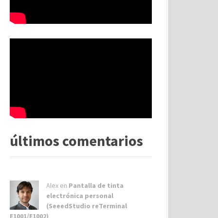
últimos comentarios
Alex
en
Pantalla de tinta
electrónica personal
(SeeedStudio reTerminal
E1001/E1002)