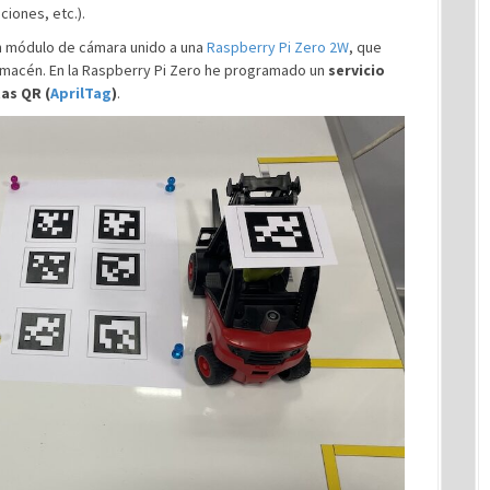
iones, etc.).
un módulo de cámara unido a una
Raspberry Pi Zero 2W
, que
almacén. En la Raspberry Pi Zero he programado un
servicio
tas QR (
AprilTag
)
.