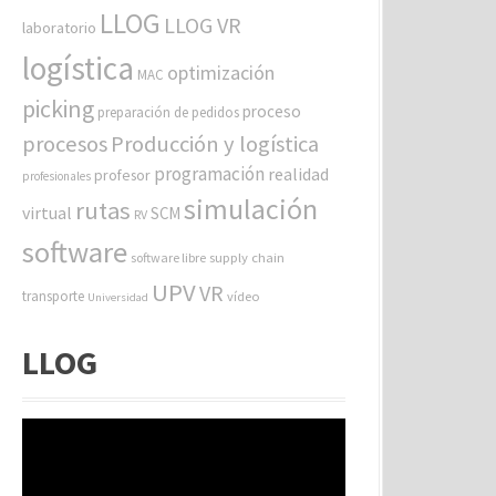
LLOG
LLOG VR
laboratorio
logística
optimización
MAC
picking
proceso
preparación de pedidos
procesos
Producción y logística
programación
realidad
profesor
profesionales
simulación
rutas
virtual
SCM
RV
software
software libre
supply chain
UPV
VR
transporte
vídeo
Universidad
LLOG