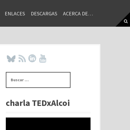
ENLACES
DESCARGAS
ACERCA DE…
B
u
s
c
a
charla TEDxAlcoi
r
: