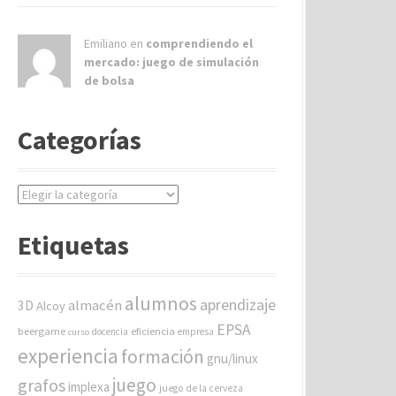
Emiliano en
comprendiendo el
mercado: juego de simulación
de bolsa
Categorías
C
a
t
Etiquetas
e
g
o
alumnos
aprendizaje
almacén
r
3D
Alcoy
í
EPSA
beergame
eficiencia
docencia
empresa
curso
a
experiencia
formación
gnu/linux
s
juego
grafos
implexa
juego de la cerveza