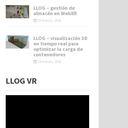
LLOG – gestión de
almacén en WebXR
20 marzo, 2026
LLOG – visualización 3D
en tiempo real para
optimizar la carga de
contenedores
19 marzo, 2026
LLOG VR