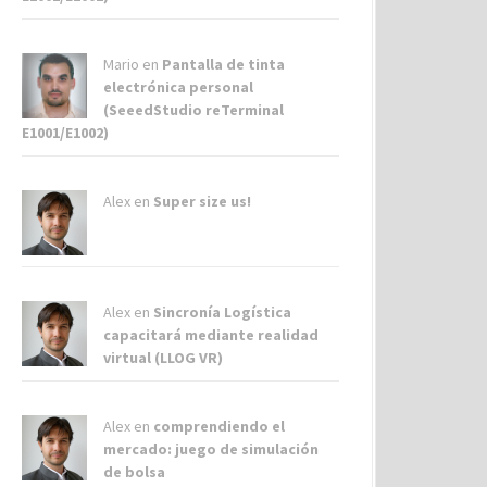
Mario en
Pantalla de tinta
electrónica personal
(SeeedStudio reTerminal
E1001/E1002)
Alex
en
Super size us!
Alex
en
Sincronía Logística
capacitará mediante realidad
virtual (LLOG VR)
Alex
en
comprendiendo el
mercado: juego de simulación
de bolsa