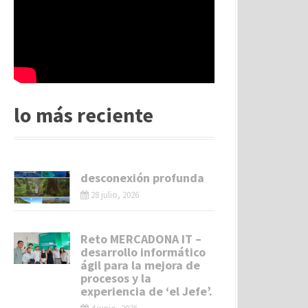
lo más reciente
desconexión profunda
28 julio, 2026
Reto MERCADONA IT –
desarrollo informático
ágil para la mejora de
procesos y la
experiencia de ‘el Jefe’.