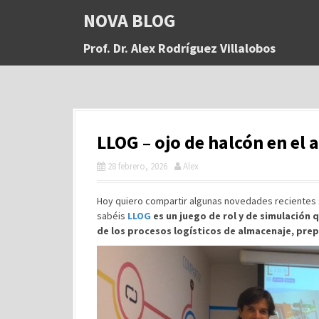
S
NOVA BLOG
a
l
Prof. Dr. Alex Rodríguez Villalobos
t
a
r
a
l
c
LLOG – ojo de halcón en el
o
n
28 febrero, 2026
Alex
t
e
n
Hoy quiero compartir algunas novedades recientes
i
sabéis
LLOG
es un juego de rol y de simulación 
d
de los procesos logísticos de almacenaje, pre
o