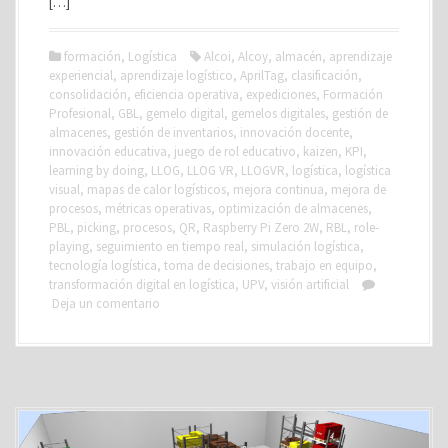
[…]
formación
,
Logística
Alcoi
,
Alcoy
,
almacén
,
aprendizaje
experiencial
,
aprendizaje logístico
,
AprilTag
,
clasificación
,
consolidación
,
eficiencia operativa
,
expediciones
,
Formación
Profesional
,
GBL
,
gemelo digital
,
gemelos digitales
,
gestión de
almacenes
,
gestión de inventarios
,
innovación docente
,
innovación educativa
,
juego de rol educativo
,
kaizen
,
KPI
,
learning by doing
,
LLOG
,
LLOG VR
,
LLOGVR
,
logística
,
logística
visual
,
mapas de calor logísticos
,
mejora continua
,
mejora de
procesos
,
métricas operativas
,
optimización de almacenes
,
PBL
,
picking
,
procesos
,
QR
,
Raspberry Pi Zero 2W
,
RBL
,
role-
playing
,
seguimiento en tiempo real
,
simulación logística
,
tecnología logística
,
toma de decisiones
,
trabajo en equipo
,
transformación digital en logística
,
UPV
,
visión artificial
Deja un comentario