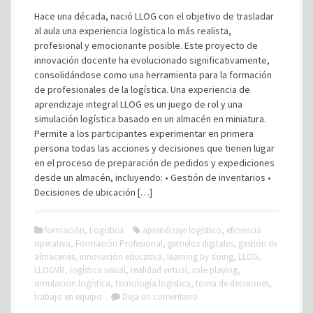
Hace una década, nació LLOG con el objetivo de trasladar
al aula una experiencia logística lo más realista,
profesional y emocionante posible. Este proyecto de
innovación docente ha evolucionado significativamente,
consolidándose como una herramienta para la formación
de profesionales de la logística. Una experiencia de
aprendizaje integral LLOG es un juego de rol y una
simulación logística basado en un almacén en miniatura.
Permite a los participantes experimentar en primera
persona todas las acciones y decisiones que tienen lugar
en el proceso de preparación de pedidos y expediciones
desde un almacén, incluyendo: • Gestión de inventarios •
Decisiones de ubicación […]
formación
,
Logística
aprendizaje logístico
,
eficiencia
operativa
,
Formación Profesional
,
gemelos digitales
,
gestión de
almacenes
,
innovación educativa
,
learning by doing
,
LLOG
,
LLOGVR
,
logística visual
,
realidad virtual
,
role-playing
,
simulación logística
,
tecnología logística
,
toma de decisiones
,
trabajo en equipo
Deja un comentario