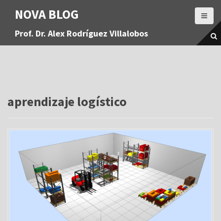
S
NOVA BLOG
a
l
Prof. Dr. Alex Rodríguez Villalobos
t
a
r
a
l
c
o
aprendizaje logístico
n
t
e
n
i
d
o