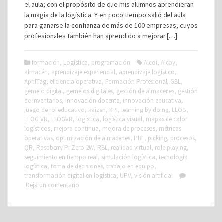
el aula; con el propósito de que mis alumnos aprendieran
la magia de la logística. Y en poco tiempo salió del aula
para ganarse la confianza de más de 100 empresas, cuyos
profesionales también han aprendido a mejorar […]
formación
,
Logística
,
programación
Alcoi
,
Alcoy
,
almacén
,
aprendizaje experiencial
,
aprendizaje logístico
,
AprilTag
,
eficiencia operativa
,
Formación Profesional
,
GBL
,
gemelo digital
,
gemelos digitales
,
gestión de almacenes
,
gestión
de inventarios
,
innovación docente
,
innovación educativa
,
juego de rol educativo
,
kaizen
,
KPI
,
learning by doing
,
LLOG
,
LLOG VR
,
LLOGVR
,
logística
,
logística visual
,
mapas de calor
logísticos
,
mejora continua
,
mejora de procesos
,
métricas
operativas
,
optimización de almacenes
,
PBL
,
picking
,
procesos
,
QR
,
Raspberry Pi Zero 2W
,
RBL
,
realidad virtual
,
role-playing
,
seguimiento en tiempo real
,
simulación logística
,
tecnología
logística
,
toma de decisiones
,
trabajo en equipo
,
transformación digital en logística
,
UPV
,
visión artificial
Deja un comentario