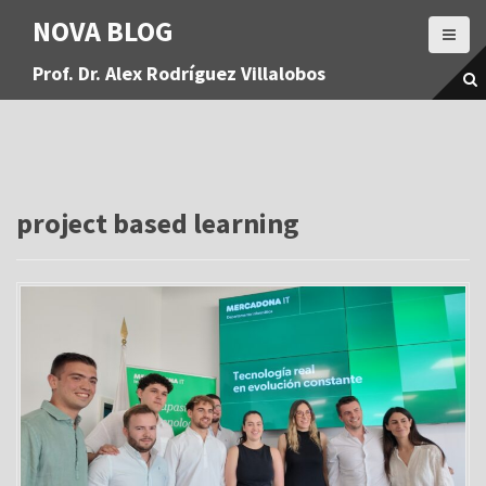
S
NOVA BLOG
a
l
Prof. Dr. Alex Rodríguez Villalobos
t
a
r
a
l
c
o
project based learning
n
t
e
n
i
d
o