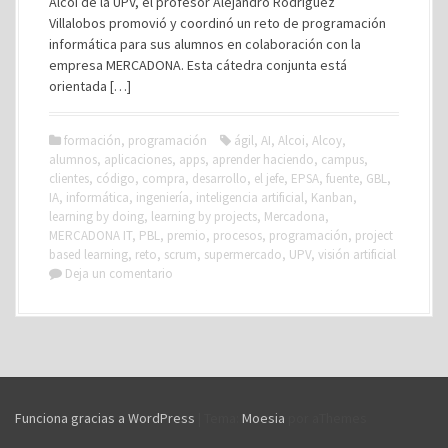
Alcoi de la UPV, el profesor Alejandro Rodríguez
Villalobos promovió y coordinó un reto de programación
informática para sus alumnos en colaboración con la
empresa MERCADONA. Esta cátedra conjunta está
orientada […]
formación
,
programación
ágil
,
AI
,
Alcoi
,
Alcoy
,
alumnos
,
aplicaciones
,
apps
,
aprender haciendo
,
campus
,
clientes
,
código
,
compra
,
desarrollo
,
el jefe
,
EPSA
,
fuente
,
GBL
,
IA
,
informática
,
ingeniería
,
inteligencia artificial
,
Kanban
,
learning by doing
,
learning by projects
,
Mercadona
,
MERCADONA IT
,
PBL
,
premio
,
procesos
,
programación
,
project
based learning
,
reto
,
scrum
,
supermercado
,
UPV
,
visión artificial
Deja un comentario
Funciona gracias a WordPress
|
Tema:
Moesia
por aThemes