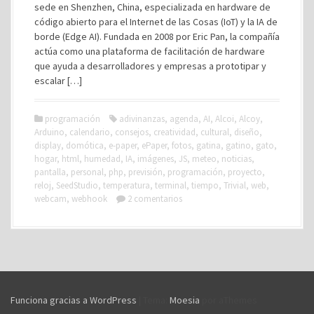
sede en Shenzhen, China, especializada en hardware de
código abierto para el Internet de las Cosas (IoT) y la IA de
borde (Edge AI). Fundada en 2008 por Eric Pan, la compañía
actúa como una plataforma de facilitación de hardware
que ayuda a desarrolladores y empresas a prototipar y
escalar […]
programación
adivinanzas
,
agenda
,
AI
,
Alcoi
,
Alcoy
,
Arduino
,
calendario
,
consejos
,
creatividad
,
cultural
,
diseño
,
display
,
domótica
,
e-paper
,
ePaper
,
fotos
,
gatina
,
gatino
,
gato
,
hogar
,
html
,
humedad
,
IA
,
imágenes
,
JS
,
meteo
,
noticias
,
pantalla
,
personal
,
php
,
previsión
,
programación
,
proyecto
,
reloj
,
SeedStudio
,
temperatura
,
terminal
,
tiempo
,
Trivial
,
web
,
webcam
,
webhook
2 comentarios
Funciona gracias a WordPress
|
Tema:
Moesia
por aThemes