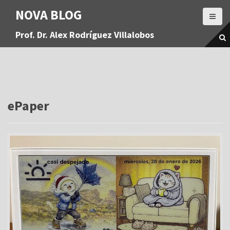
S
NOVA BLOG
a
l
Prof. Dr. Alex Rodríguez Villalobos
t
a
r
a
l
c
o
ePaper
n
t
e
n
i
d
o