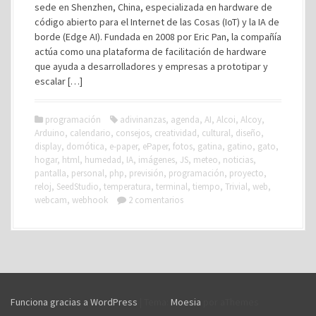
sede en Shenzhen, China, especializada en hardware de
código abierto para el Internet de las Cosas (IoT) y la IA de
borde (Edge AI). Fundada en 2008 por Eric Pan, la compañía
actúa como una plataforma de facilitación de hardware
que ayuda a desarrolladores y empresas a prototipar y
escalar […]
programación
adivinanzas
,
agenda
,
AI
,
Alcoi
,
Alcoy
,
Arduino
,
calendario
,
consejos
,
creatividad
,
cultural
,
diseño
,
display
,
domótica
,
e-paper
,
ePaper
,
fotos
,
gatina
,
gatino
,
gato
,
hogar
,
html
,
humedad
,
IA
,
imágenes
,
JS
,
meteo
,
noticias
,
pantalla
,
personal
,
php
,
previsión
,
programación
,
proyecto
,
reloj
,
SeedStudio
,
temperatura
,
terminal
,
tiempo
,
Trivial
,
web
,
webcam
,
webhook
2 comentarios
Funciona gracias a WordPress
|
Tema:
Moesia
por aThemes