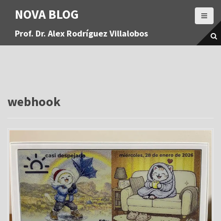
S
NOVA BLOG
a
l
Prof. Dr. Alex Rodríguez Villalobos
t
a
r
a
l
c
o
webhook
n
t
e
n
i
d
o