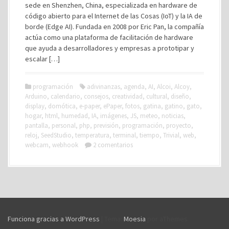
sede en Shenzhen, China, especializada en hardware de
código abierto para el Internet de las Cosas (IoT) y la IA de
borde (Edge AI). Fundada en 2008 por Eric Pan, la compañía
actúa como una plataforma de facilitación de hardware
que ayuda a desarrolladores y empresas a prototipar y
escalar […]
programación
adivinanzas
,
agenda
,
AI
,
Alcoi
,
Alcoy
,
Arduino
,
calendario
,
consejos
,
creatividad
,
cultural
,
diseño
,
display
,
domótica
,
e-paper
,
ePaper
,
fotos
,
gatina
,
gatino
,
gato
,
hogar
,
html
,
humedad
,
IA
,
imágenes
,
JS
,
meteo
,
noticias
,
pantalla
,
personal
,
php
,
previsión
,
programación
,
proyecto
,
reloj
,
SeedStudio
,
temperatura
,
terminal
,
tiempo
,
Trivial
,
web
,
webcam
,
webhook
2 comentarios
Funciona gracias a WordPress
|
Tema:
Moesia
por aThemes