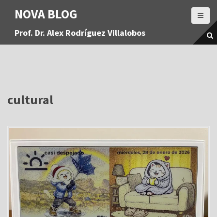
S
NOVA BLOG
a
l
Prof. Dr. Alex Rodríguez Villalobos
t
a
r
a
l
c
o
cultural
n
t
e
n
i
d
o