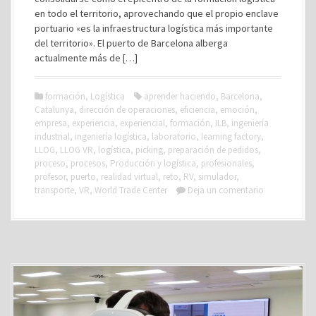
en todo el territorio, aprovechando que el propio enclave
portuario «es la infraestructura logística más importante
del territorio». El puerto de Barcelona alberga
actualmente más de […]
formación
,
Logística
aprender haciendo
,
Barcelona
,
Catalunya
,
dirección de operaciones
,
eficiencia
,
emoción
,
empresa
,
experiencia
,
experiencial
,
formación
,
ILB
,
ingeniería
industrial
,
ingeniería logística
,
laboratorio
,
learning factory
,
LLOG
,
LLOG VR
,
logística
,
picking
,
preparación de pedidos
,
proceso
,
procesos
,
Producción y logística
,
profesionales
,
profesor
,
puerto
,
realidad virtual
,
reto
,
RV
,
simulador
,
transporte
,
VR
,
World Trade Center
Deja un comentario