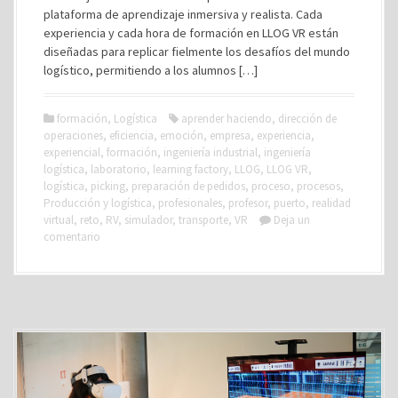
plataforma de aprendizaje inmersiva y realista. Cada
experiencia y cada hora de formación en LLOG VR están
diseñadas para replicar fielmente los desafíos del mundo
logístico, permitiendo a los alumnos […]
formación
,
Logística
aprender haciendo
,
dirección de
operaciones
,
eficiencia
,
emoción
,
empresa
,
experiencia
,
experiencial
,
formación
,
ingeniería industrial
,
ingeniería
logística
,
laboratorio
,
learning factory
,
LLOG
,
LLOG VR
,
logística
,
picking
,
preparación de pedidos
,
proceso
,
procesos
,
Producción y logística
,
profesionales
,
profesor
,
puerto
,
realidad
virtual
,
reto
,
RV
,
simulador
,
transporte
,
VR
Deja un
comentario