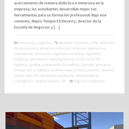
acercamiento de manera didáctica e inmersiva en la
empresa, los estudiantes desarrollan mejor sus
herramientas para su formación profesional. Bajo ese
contexto, Mauro Tempio Etcheverry, director de la
Escuela de Negocios y […]
formación
,
Logística
aprender haciendo
,
Chile
,
dirección
de operaciones
,
eficiencia
,
emoción
,
empresa
,
experiencia
,
experiencial
,
formación
,
ingeniería industrial
,
ingeniería
logística
,
laboratorio
,
learning factory
,
LLOG
,
LLOG VR
,
logística
,
picking
,
preparación de pedidos
,
proceso
,
procesos
,
Producción y logística
,
profesionales
,
profesor
,
puerto
,
realidad
virtual
,
reto
,
RV
,
simulador
,
transporte
,
Universidad de
Concepción
,
Virginio Gómez
,
VR
Deja un comentario