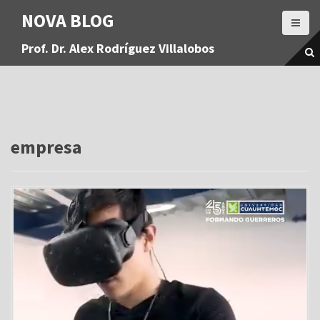
S
NOVA BLOG
a
l
Prof. Dr. Alex Rodríguez Villalobos
t
a
r
a
l
c
o
empresa
n
t
e
n
i
d
o