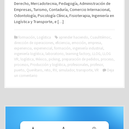
Derecho, Mercadotecnia, Pedagogía, Administración de
Empresas, Turismo, Contaduría, Comercio Internacional,
Odontología, Psicología Clínica, Fisioterapia, Ingeniería en
Logística y Transporte, e […]
formación
,
Logística
aprender haciendo
,
Cuauhtémoc
,
dirección de operaciones
,
eficiencia
,
emoción
,
empresa
,
experiencia
,
experiencial
,
formación
,
ingeniería industrial
,
ingeniería logística
,
laboratorio
,
learning factory
,
LLOG
,
LLOG
VR
,
logística
,
México
,
picking
,
preparación de pedidos
,
proceso
,
procesos
,
Producción y logística
,
profesionales
,
profesor
,
puerto
,
Querétaro
,
reto
,
RV
,
simulador
,
transporte
,
VR
Deja
un comentario