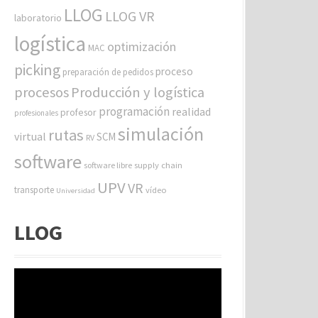
LLOG
LLOG VR
laboratorio
logística
optimización
MAC
picking
proceso
preparación de pedidos
procesos
Producción y logística
programación
realidad
profesor
profesionales
simulación
rutas
virtual
SCM
RV
software
software libre
supply chain
UPV
VR
transporte
vídeo
Universidad
LLOG