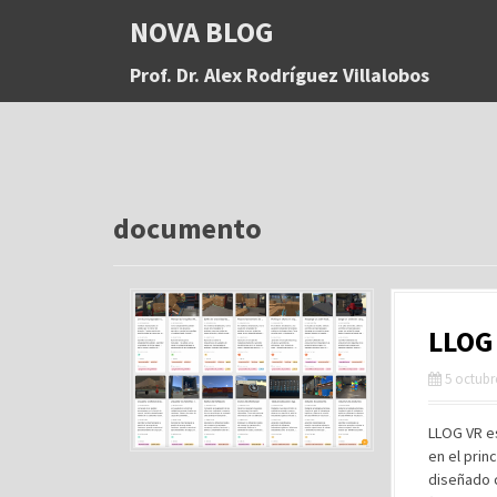
S
NOVA BLOG
a
l
Prof. Dr. Alex Rodríguez Villalobos
t
a
r
a
l
c
o
documento
n
t
e
n
LLOG 
i
d
5 octubr
o
LLOG VR es
en el prin
diseñado 