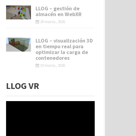
LLOG – gestión de
almacén en WebXR
20 marzo, 2026
LLOG – visualización 3D
en tiempo real para
optimizar la carga de
contenedores
19 marzo, 2026
LLOG VR