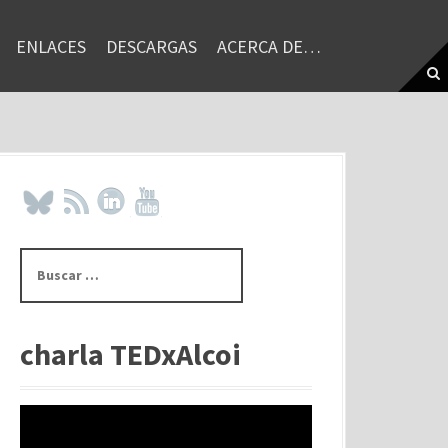
ENLACES
DESCARGAS
ACERCA DE…
B
u
s
c
a
charla TEDxAlcoi
r
: