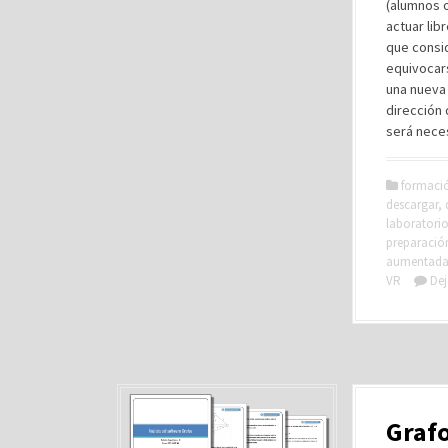
(alumnos 
actuar li
que consi
equivocars
una nueva 
dirección
será neces
formaci
descargar
,
laboratori
preparació
aumentad
VR
Dej
Grafo