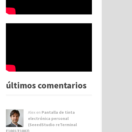
últimos comentarios
Alex
en
Pantalla de tinta
electrónica personal
(SeeedStudio reTerminal
E1001/E1002)