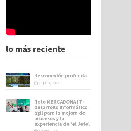
lo más reciente
desconexión profunda
28 julio, 2026
Reto MERCADONA IT –
desarrollo informático
ágil para la mejora de
procesos y la
experiencia de ‘el Jefe’.