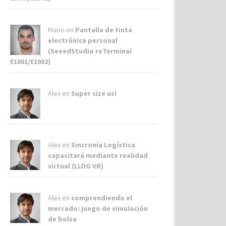
Mario en
Pantalla de tinta
electrónica personal
(SeeedStudio reTerminal
E1001/E1002)
Alex
en
Super size us!
Alex
en
Sincronía Logística
capacitará mediante realidad
virtual (LLOG VR)
Alex
en
comprendiendo el
mercado: juego de simulación
de bolsa