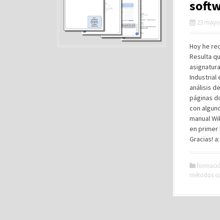
soft
23 mayo
Hoy he rec
Resulta qu
asignatura
Industria
análisis d
páginas d
con alguno
manual Wik
en primer 
Gracias! a
formaci
métodos cu