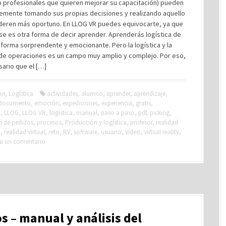
o profesionales que quieren mejorar su capacitación) pueden
bremente tomando sus propias decisiones y realizando aquello
deren más oportuno. En LLOG VR puedes equivocarte, ya que
e es otra forma de decir aprender. Aprenderás logística de
forma sorprendente y emocionante. Pero la logística y la
 de operaciones es un campo muy amplio y complejo. Por eso,
ario que el […]
ón
,
Logística
actividades
,
alumno
,
aprender
,
aprendizaje
,
documento
,
emoción
,
expediciones
,
experiencia
,
gratis
,
o
,
LLOG
,
LLOG VR
,
logística
,
manual
,
paso a paso
,
pdf
,
picking
,
n de pedidos
,
procesos
,
Producción y logística
,
profesor
,
realidad
a
,
realidad virtual
,
reto
,
RV
,
software
,
usuario
,
vídeo
,
virtual reality
,
a un comentario
s – manual y análisis del