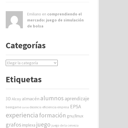
Emiliano en
comprendiendo el
mercado: juego de simulación
de bolsa
Categorías
C
a
t
Etiquetas
e
g
o
alumnos
aprendizaje
almacén
r
3D
Alcoy
í
EPSA
beergame
eficiencia
docencia
empresa
curso
a
experiencia
formación
gnu/linux
s
juego
grafos
implexa
juego de la cerveza