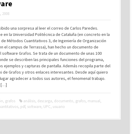
ware
, 2008
ibido una sorpresa al leer el correo de Carlos Paredes.
e en la Universidad Politécnica de Cataluña (en concreto en la
 de Métodos Cuantitativos 3, de Ingeniería de Organización
l en el campus de Terrassa), han hecho un documento de
el software Grafos. Se trata de un documento de unas 100
onde se describen las principales funciones del programa,
s ejemplos y capturas de pantalla. Además recopila parte del
i de Grafos y otros enlaces interesantes. Desde aquí quiero
lugar agradecer a todos sus autores, el fenomenal trabajo.
: […]
ón
,
grafos
análisis
,
descarga
,
documento
,
grafos
,
manual
,
antitativos
,
pdf
,
software
,
UPC
,
usuario