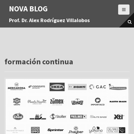
S
NOVA BLOG
a
l
Prof. Dr. Alex Rodríguez Villalobos
t
a
r
a
l
c
o
formación continua
n
t
e
n
i
d
o