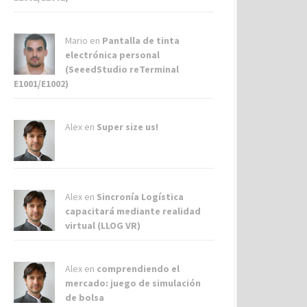
Mario en
Pantalla de tinta
electrónica personal
(SeeedStudio reTerminal
E1001/E1002)
Alex
en
Super size us!
Alex
en
Sincronía Logística
capacitará mediante realidad
virtual (LLOG VR)
Alex
en
comprendiendo el
mercado: juego de simulación
de bolsa