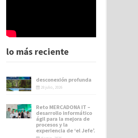
lo más reciente
desconexión profunda
28 julio, 2026
Reto MERCADONA IT –
desarrollo informático
ágil para la mejora de
procesos y la
experiencia de ‘el Jefe’.