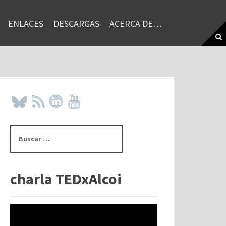
ENLACES
DESCARGAS
ACERCA DE…
B
u
s
c
a
charla TEDxAlcoi
r
: