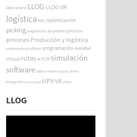
LLOG
LLOG VR
laboratorio
logística
optimización
MAC
picking
proceso
preparación de pedidos
procesos
Producción y logística
programación
realidad
profesor
profesionales
simulación
rutas
virtual
SCM
RV
software
software libre
supply chain
UPV
VR
transporte
vídeo
Universidad
LLOG