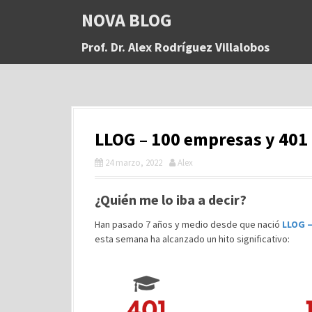
S
NOVA BLOG
a
l
Prof. Dr. Alex Rodríguez Villalobos
t
a
r
a
l
c
LLOG – 100 empresas y 40
o
n
24 marzo, 2022
Alex
t
e
n
¿Quién me lo iba a decir?
i
Han pasado 7 años y medio desde que nació
LLOG –
d
esta semana ha alcanzado un hito significativo:
o