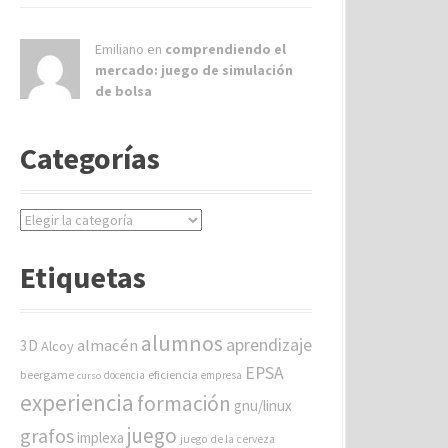
Emiliano en
comprendiendo el
mercado: juego de simulación
de bolsa
Categorías
C
a
t
Etiquetas
e
g
o
alumnos
aprendizaje
almacén
r
3D
Alcoy
í
EPSA
beergame
eficiencia
docencia
empresa
curso
a
experiencia
formación
gnu/linux
s
juego
grafos
implexa
juego de la cerveza