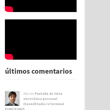
últimos comentarios
Alex
en
Pantalla de tinta
electrónica personal
(SeeedStudio reTerminal
E1001/E1002)