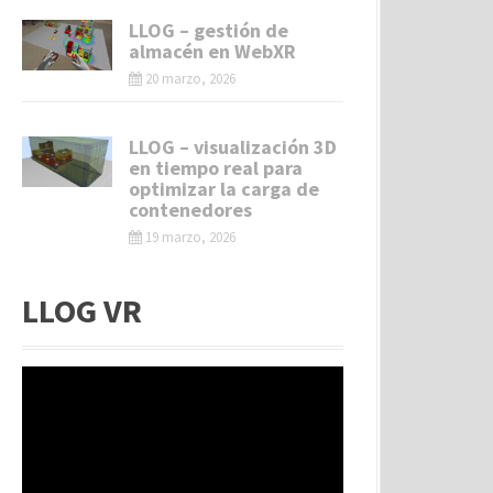
LLOG – gestión de
almacén en WebXR
20 marzo, 2026
LLOG – visualización 3D
en tiempo real para
optimizar la carga de
contenedores
19 marzo, 2026
LLOG VR