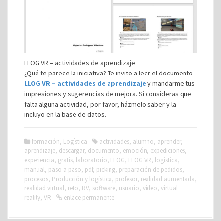
LLOG VR – actividades de aprendizaje
¿Qué te parece la iniciativa? Te invito a leer el documento
LLOG VR – actividades de aprendizaje
y mandarme tus
impresiones y sugerencias de mejora. Si consideras que
falta alguna actividad, por favor, házmelo saber y la
incluyo en la base de datos.
formación
,
Logística
actividades
,
alumno
,
aprender
,
aprendizaje
,
descargar
,
documento
,
emoción
,
expediciones
,
experiencia
,
gratis
,
laboratorio
,
LLOG
,
LLOG VR
,
logística
,
manual
,
paso a paso
,
pdf
,
picking
,
preparación de pedidos
,
procesos
,
Producción y logística
,
profesor
,
realidad aumentada
,
realidad virtual
,
reto
,
RV
,
software
,
usuario
,
vídeo
,
virtual
reality
,
VR
enlace permanente