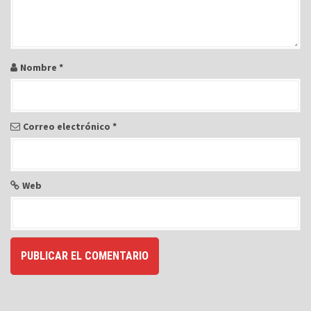
t
r
a
d
Nombre
*
a
s
Correo electrónico
*
Web