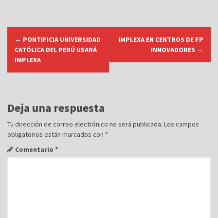
N
←
PONTIFICIA UNIVERSIDAD
IMPLEXA EN CENTROS DE FP
a
CATÓLICA DEL PERÚ USARÁ
INNOVADORES
→
v
IMPLEXA
e
g
a
Deja una respuesta
c
Tu dirección de correo electrónico no será publicada.
Los campos
i
obligatorios están marcados con
*
ó
Comentario
*
n
d
e
e
n