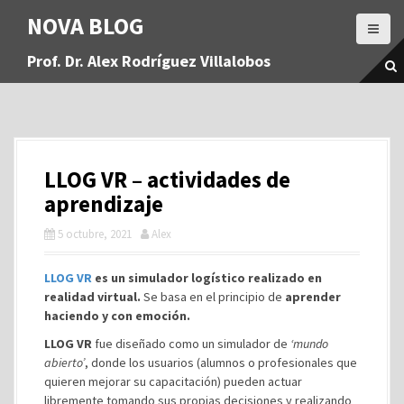
S
NOVA BLOG
a
l
Prof. Dr. Alex Rodríguez Villalobos
t
a
r
a
l
c
LLOG VR – actividades de
o
n
aprendizaje
t
5 octubre, 2021
Alex
e
n
i
LLOG VR
es un simulador logístico realizado en
d
realidad virtual.
Se basa en el principio de
aprender
o
haciendo y con emoción.
LLOG VR
fue diseñado como un simulador de
‘mundo
abierto’
, donde los usuarios (alumnos o profesionales que
quieren mejorar su capacitación) pueden actuar
libremente tomando sus propias decisiones y realizando