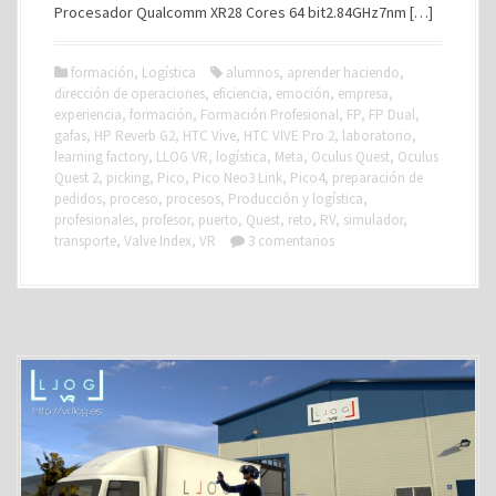
Procesador Qualcomm XR28 Cores 64 bit2.84GHz7nm […]
formación
,
Logística
alumnos
,
aprender haciendo
,
dirección de operaciones
,
eficiencia
,
emoción
,
empresa
,
experiencia
,
formación
,
Formación Profesional
,
FP
,
FP Dual
,
gafas
,
HP Reverb G2
,
HTC Vive
,
HTC VIVE Pro 2
,
laboratorio
,
learning factory
,
LLOG VR
,
logística
,
Meta
,
Oculus Quest
,
Oculus
Quest 2
,
picking
,
Pico
,
Pico Neo3 Link
,
Pico4
,
preparación de
pedidos
,
proceso
,
procesos
,
Producción y logística
,
profesionales
,
profesor
,
puerto
,
Quest
,
reto
,
RV
,
simulador
,
transporte
,
Valve Index
,
VR
3 comentarios