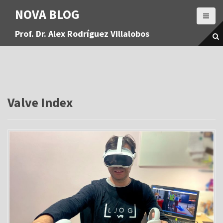
S
NOVA BLOG
a
l
Prof. Dr. Alex Rodríguez Villalobos
t
a
r
a
l
c
o
Valve Index
n
t
e
n
i
d
o