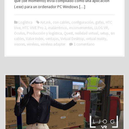
que (de momento) está compilado como una aplicación
(.exe) para un ordenador PC Windows […]
Logística
AirLink
,
con cables
,
configuración
,
gafas
,
HTC
Vive
,
HTC VIVE Pro 2
,
inalámbrico
,
inconvenientes
,
LLOG VR
,
Oculus
,
Producción y logística
,
Quest
,
realidad virtual
,
setup
,
sin
cables
,
Valve Index
,
ventajas
,
Virtual Desktop
,
virtual reality
,
visores
,
wireless
,
wireless adapter
1 comentario