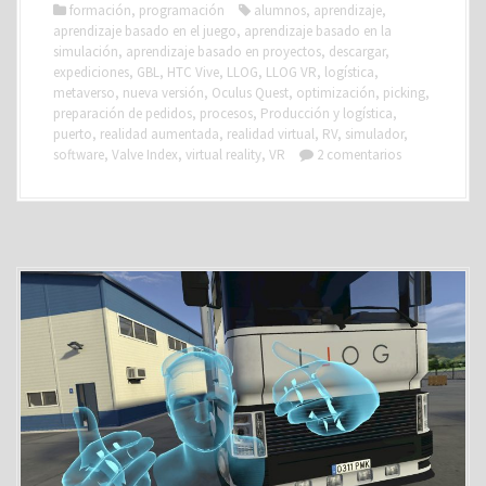
formación
,
programación
alumnos
,
aprendizaje
,
aprendizaje basado en el juego
,
aprendizaje basado en la
simulación
,
aprendizaje basado en proyectos
,
descargar
,
expediciones
,
GBL
,
HTC Vive
,
LLOG
,
LLOG VR
,
logística
,
metaverso
,
nueva versión
,
Oculus Quest
,
optimización
,
picking
,
preparación de pedidos
,
procesos
,
Producción y logística
,
puerto
,
realidad aumentada
,
realidad virtual
,
RV
,
simulador
,
software
,
Valve Index
,
virtual reality
,
VR
2 comentarios