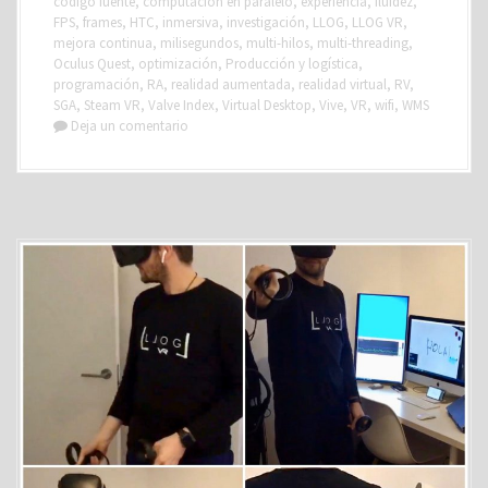
código fuente
,
computación en paralelo
,
experiencia
,
fluidez
,
FPS
,
frames
,
HTC
,
inmersiva
,
investigación
,
LLOG
,
LLOG VR
,
mejora continua
,
milisegundos
,
multi-hilos
,
multi-threading
,
Oculus Quest
,
optimización
,
Producción y logística
,
programación
,
RA
,
realidad aumentada
,
realidad virtual
,
RV
,
SGA
,
Steam VR
,
Valve Index
,
Virtual Desktop
,
Vive
,
VR
,
wifi
,
WMS
Deja un comentario