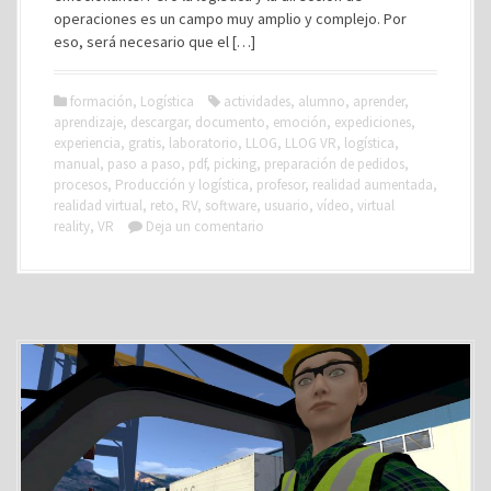
operaciones es un campo muy amplio y complejo. Por
eso, será necesario que el […]
formación
,
Logística
actividades
,
alumno
,
aprender
,
aprendizaje
,
descargar
,
documento
,
emoción
,
expediciones
,
experiencia
,
gratis
,
laboratorio
,
LLOG
,
LLOG VR
,
logística
,
manual
,
paso a paso
,
pdf
,
picking
,
preparación de pedidos
,
procesos
,
Producción y logística
,
profesor
,
realidad aumentada
,
realidad virtual
,
reto
,
RV
,
software
,
usuario
,
vídeo
,
virtual
reality
,
VR
Deja un comentario