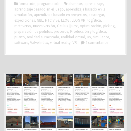
formación
,
programación
alumnos
,
aprendizaje
,
aprendizaje basado en el juego
,
aprendizaje basado en la
simulación
,
aprendizaje basado en proyectos
,
descargar
,
expediciones
,
GBL
,
HTC Vive
,
LLOG
,
LLOG VR
,
logística
,
metaverso
,
nueva versión
,
Oculus Quest
,
optimización
,
picking
,
preparación de pedidos
,
procesos
,
Producción y logística
,
puerto
,
realidad aumentada
,
realidad virtual
,
RV
,
simulador
,
software
,
Valve Index
,
virtual reality
,
VR
2 comentarios