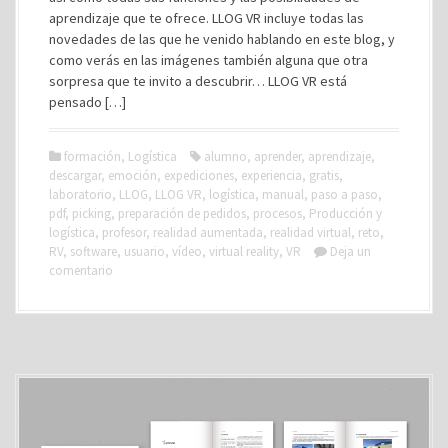
aprendizaje que te ofrece. LLOG VR incluye todas las
novedades de las que he venido hablando en este blog, y
como verás en las imágenes también alguna que otra
sorpresa que te invito a descubrir… LLOG VR está
pensado […]
formación
,
Logística
alumno
,
aprender
,
aprendizaje
,
descargar
,
emoción
,
expediciones
,
experiencia
,
gratis
,
laboratorio
,
LLOG
,
LLOG VR
,
logística
,
manual
,
paso a paso
,
pdf
,
picking
,
preparación de pedidos
,
procesos
,
Producción y
logística
,
profesor
,
realidad aumentada
,
realidad virtual
,
reto
,
RV
,
software
,
usuario
,
vídeo
,
virtual reality
,
VR
Deja un
comentario