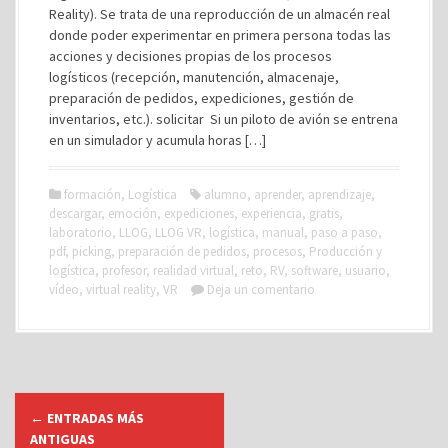
Reality). Se trata de una reproducción de un almacén real
donde poder experimentar en primera persona todas las
acciones y decisiones propias de los procesos
logísticos (recepción, manutención, almacenaje,
preparación de pedidos, expediciones, gestión de
inventarios, etc.). solicitar Si un piloto de avión se entrena
en un simulador y acumula horas […]
formación
,
Logística
alumno
,
aprender
,
aprendizaje
,
descargar
,
emoción
,
expediciones
,
experiencia
,
gratis
,
laboratorio
,
LLOG
,
LLOG VR
,
logística
,
manual
,
paso a paso
,
pdf
,
picking
,
preparación de pedidos
,
procesos
,
Producción y
logística
,
profesor
,
realidad virtual
,
reto
,
RV
,
software
,
usuario
,
vídeo
,
virtual reality
,
VR
Deja un comentario
I
←
ENTRADAS MÁS
r
ANTIGUAS