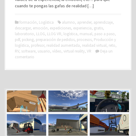
cuando te pongas las gafas de realidad […]
formación
,
Logística
alumno
,
aprender
,
aprendizaje
,
descargar
,
emoción
,
expediciones
,
experiencia
,
gratis
,
laboratorio
,
LLOG
,
LLOG VR
,
logística
,
manual
,
paso a paso
,
pdf
,
picking
,
preparación de pedidos
,
procesos
,
Producción y
logística
,
profesor
,
realidad aumentada
,
realidad virtual
,
reto
,
RV
,
software
,
usuario
,
vídeo
,
virtual reality
,
VR
Deja un
comentario