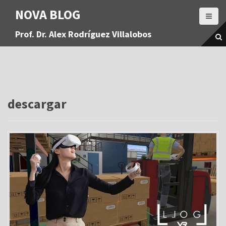
S
NOVA BLOG
a
l
Prof. Dr. Alex Rodríguez Villalobos
t
a
r
a
l
c
o
descargar
n
t
e
n
i
d
o