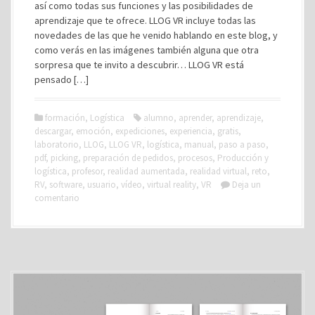
así como todas sus funciones y las posibilidades de
aprendizaje que te ofrece. LLOG VR incluye todas las
novedades de las que he venido hablando en este blog, y
como verás en las imágenes también alguna que otra
sorpresa que te invito a descubrir… LLOG VR está
pensado […]
formación
,
Logística
alumno
,
aprender
,
aprendizaje
,
descargar
,
emoción
,
expediciones
,
experiencia
,
gratis
,
laboratorio
,
LLOG
,
LLOG VR
,
logística
,
manual
,
paso a paso
,
pdf
,
picking
,
preparación de pedidos
,
procesos
,
Producción y
logística
,
profesor
,
realidad aumentada
,
realidad virtual
,
reto
,
RV
,
software
,
usuario
,
vídeo
,
virtual reality
,
VR
Deja un
comentario