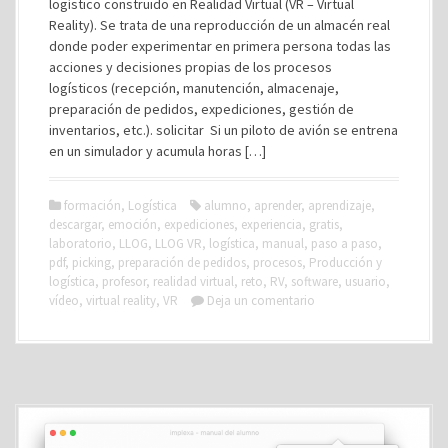
logístico construido en Realidad Virtual (VR – Virtual
Reality). Se trata de una reproducción de un almacén real
donde poder experimentar en primera persona todas las
acciones y decisiones propias de los procesos
logísticos (recepción, manutención, almacenaje,
preparación de pedidos, expediciones, gestión de
inventarios, etc.). solicitar Si un piloto de avión se entrena
en un simulador y acumula horas […]
formación
,
Logística
alumno
,
aprender
,
aprendizaje
,
descargar
,
emoción
,
expediciones
,
experiencia
,
gratis
,
laboratorio
,
LLOG
,
LLOG VR
,
logística
,
manual
,
paso a paso
,
pdf
,
picking
,
preparación de pedidos
,
procesos
,
Producción y
logística
,
profesor
,
realidad virtual
,
reto
,
RV
,
software
,
usuario
,
vídeo
,
virtual reality
,
VR
Deja un comentario