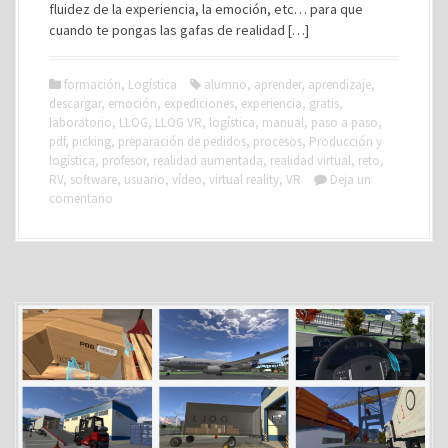
fluidez de la experiencia, la emoción, etc… para que
cuando te pongas las gafas de realidad […]
formación
,
Logística
alumno
,
aprender
,
aprendizaje
,
descargar
,
emoción
,
expediciones
,
experiencia
,
gratis
,
laboratorio
,
LLOG
,
LLOG VR
,
logística
,
manual
,
paso a paso
,
pdf
,
picking
,
preparación de pedidos
,
procesos
,
Producción y
logística
,
profesor
,
realidad aumentada
,
realidad virtual
,
reto
,
RV
,
software
,
usuario
,
vídeo
,
virtual reality
,
VR
Deja un
comentario