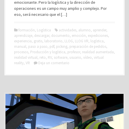
emocionante. Pero la logística y la dirección de
operaciones es un campo muy amplio y complejo. Por
eso, será necesario que el […]
formación
,
Logística
actividades
,
alumno
,
aprender
,
aprendizaje
,
descargar
,
documento
,
emoción
,
expediciones
,
experiencia
,
gratis
,
laboratorio
,
LLOG
,
LLOG VR
,
logística
,
manual
,
paso a paso
,
pdf
,
picking
,
preparación de pedidos
,
procesos
,
Producción y logística
,
profesor
,
realidad aumentada
,
realidad virtual
,
reto
,
RV
,
software
,
usuario
,
vídeo
,
virtual
reality
,
VR
Deja un comentario