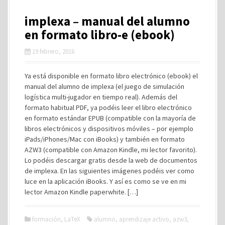
implexa – manual del alumno
en formato libro-e (ebook)
19 febrero, 2016
Ya está disponible en formato libro electrónico (ebook) el
manual del alumno de implexa (el juego de simulación
logística multi-jugador en tiempo real). Además del
formato habitual PDF, ya podéis leer el libro electrónico
en formato estándar EPUB (compatible con la mayoría de
libros electrónicos y dispositivos móviles – por ejemplo
iPads/iPhones/Mac con iBooks) y también en formato
AZW3 (compatible con Amazon Kindle, mi lector favorito).
Lo podéis descargar gratis desde la web de documentos
de implexa. En las siguientes imágenes podéis ver como
luce en la aplicación iBooks. Y así es como se ve en mi
lector Amazon Kindle paperwhite. […]
formación
,
LaTeX
alumno
,
aprendizaje activo
,
azw3
,